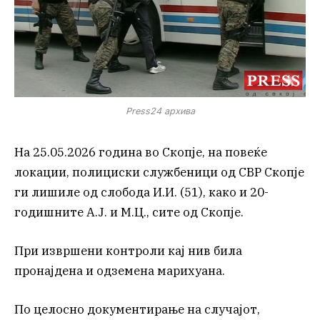
Press24 архива
На 25.05.2026 година во Скопје, на повеќе
локации, полициски службеници од СВР Скопје
ги лишиле од слобода И.И. (51), како и 20-
годишните А.Ј. и М.Ц., сите од Скопје.
При извршени контроли кај нив била
пронајдена и одземена марихуана.
По целосно документирање на случајот,