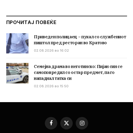
ПРОЧИТАЈ ПОВЕЌЕ
Приведен полицаец – пукал со службениот
пиштол пред ресторан во Кратово
02.08.2026 во 16:02
Семејна драма во неготинско: Пијан син се
самоповредил со остар предмет, па го
нападнал татка си
02.08.2026 во 15:50
Facebook
X
Instagram
(Twitter)