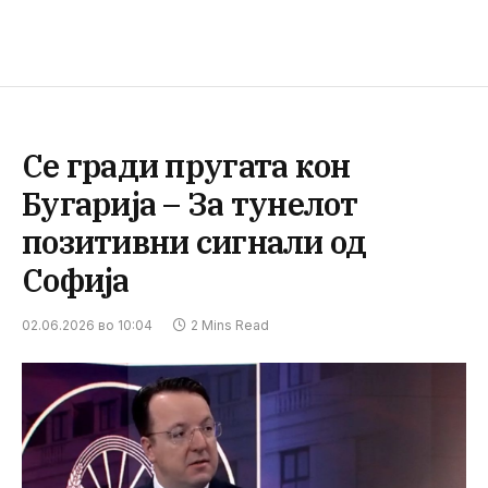
Се гради пругата кон
Бугарија – За тунелот
позитивни сигнали од
Софија
02.06.2026 во 10:04
2 Mins Read