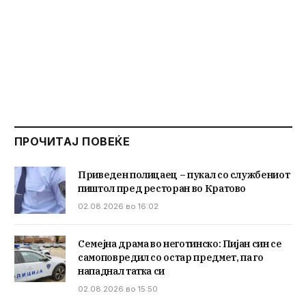
ПРОЧИТАЈ ПОВЕЌЕ
Приведен полицаец – пукал со службениот
пиштол пред ресторан во Кратово
02.08.2026 во 16:02
Семејна драма во неготинско: Пијан син се
самоповредил со остар предмет, па го
нападнал татка си
02.08.2026 во 15:50