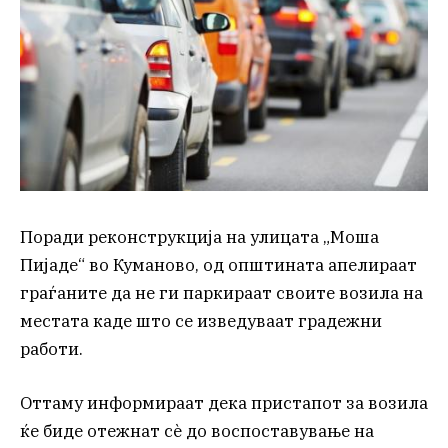
Поради реконструкција на улицата „Моша
Пијаде“ во Куманово, од општината апелираат
граѓаните да не ги паркираат своите возила на
местата каде што се изведуваат градежни
работи.
Оттаму информираат дека пристапот за возила
ќе биде отежнат сè до воспоставување на