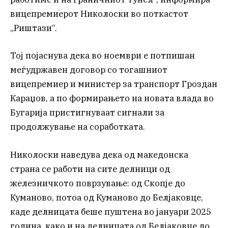
вицепремиерот Николоски во поткастот
„Риштази“.
Тој појаснува дека во ноември е потпишан
меѓудржавен договор со тогашниот
вицепремиер и министер за транспорт Гроздан
Караџов, а по формирањето на новата влада во
Бугарија пристигнуваат сигнали за
продолжување на соработката.
Николоски наведува дека од македонска
страна се работи на сите делници од
железничкото поврзување: од Скопје до
Куманово, потоа од Куманово до Белјаковце,
каде делницата беше пуштена во јануари 2025
година, како и на делницата од Белјаковце до