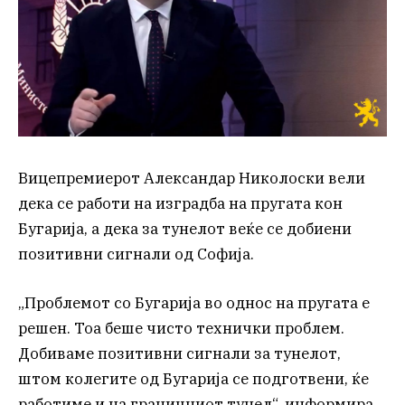
Вицепремиерот Александар Николоски вели
дека се работи на изградба на пругата кон
Бугарија, а дека за тунелот веќе се добиени
позитивни сигнали од Софија.
„Проблемот со Бугарија во однос на пругата е
решен. Тоа беше чисто технички проблем.
Добиваме позитивни сигнали за тунелот,
штом колегите од Бугарија се подготвени, ќе
работиме и на граничниот тунел“, информира