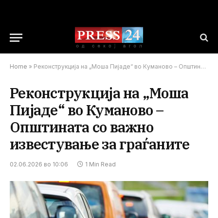
Home
»
Реконструкција на „Моша Пијаде“ во Куманово – Општината со важно известување за граѓаните
Реконструкција на „Моша
Пијаде“ во Куманово –
Општината со важно
известување за граѓаните
02.06.2026 во 10:06
1 Min Read