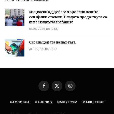
Мицкоски од Дебар: Доделени новите
социјални станови, Владата продолжува со
инвестиции за граѓаните
01.08.2026 во 12:55
Скокна цената на нафтата
31.07.2026 во 19:37
Facebook
X
Instagram
(Twitter)
НАСЛОВНА
НАЈНОВО
ИМПРЕСУМ
МАРКЕТИНГ