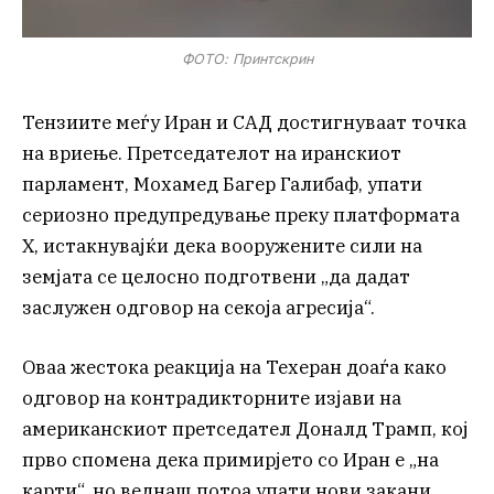
ФОТО: Принтскрин
Тензиите меѓу Иран и САД достигнуваат точка
на вриење. Претседателот на иранскиот
парламент, Мохамед Багер Галибаф, упати
сериозно предупредување преку платформата
Х, истакнувајќи дека вооружените сили на
земјата се целосно подготвени „да дадат
заслужен одговор на секоја агресија“.
Оваа жестока реакција на Техеран доаѓа како
одговор на контрадикторните изјави на
американскиот претседател Доналд Трамп, кој
прво спомена дека примирјето со Иран е „на
карти“, но веднаш потоа упати нови закани.