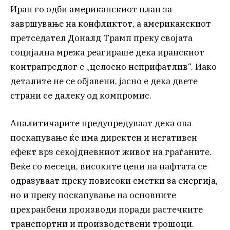
Иран го одби американскиот план за
завршување на конфликтот, а американскиот
претседател Доналд Трамп преку својата
социјална мрежа реагираше дека иранскиот
контрапредлог е „целосно неприфатлив“. Иако
деталите не се објавени, јасно е дека двете
страни се далеку од компромис.
Аналитичарите предупредуваат дека ова
поскапување ќе има директен и негативен
ефект врз секојдневниот живот на граѓаните.
Веќе со месеци, високите цени на нафтата се
одразуваат преку повисоки сметки за енергија,
но и преку поскапување на основните
прехранбени производи поради растечките
транспортни и производствени трошоци.