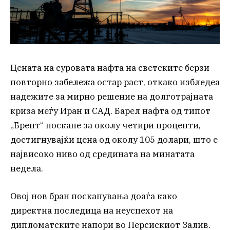
Цената на суровата нафта на светските берзи
повторно забележа остар раст, откако избледеа
надежите за мирно решение на долготрајната
криза меѓу Иран и САД. Барел нафта од типот
„Брент“ поскапе за околу четири проценти,
достигнувајќи цена од околу 105 долари, што е
највисоко ниво од средината на минатата
недела.
Овој нов бран поскапувања доаѓа како
директна последица на неуспехот на
дипломатските напори во Персискиот Залив.