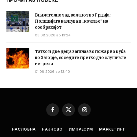
Внимателно зад воланот во Грција:
Полицијата казнува и „кочење“ на
сообраќајот
03.08.2026 во 13:24
Татко и две деца загинаа во пожар во куќа
во Загорје, соседите претходно слушнале
истрели
01.08.2026 во 13:40
Facebook
X
Instagram
(Twitter)
НАСЛОВНА
НАЈНОВО
ИМПРЕСУМ
МАРКЕТИНГ