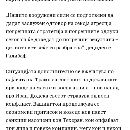
„Нашите вооружени сили се подготвени да
дадат заслужен одговор на секоја агресија;
погрешната стратегија и погрешните одлуки
секогаш ќе доведат до погрешни резултати –
целиот свет веќе го разбра тоа“, дециден е
Галибаф.
Ситуацијата дополнително се вжештува по
најавата на Трамп за состанок на државниот
врв, каде на маса е и воена акција – нов напад
врз Иран. Додека светот стравува од воен
конфликт, Вашингтон продолжува со
економски притисок и воведе нов пакет
санкции насочени кон Техеран, кои опфаќаат
три лица и повеќе компании, меѓу кои и некои