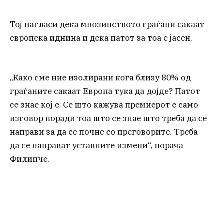
Тој нагласи дека мнозинството граѓани сакаат
европска иднина и дека патот за тоа е јасен.
„Како сме ние изолирани кога близу 80% од
граѓаните сакаат Европа тука да дојде? Патот
се знае кој е. Се што кажува премиерот е само
изговор поради тоа што се знае што треба да се
направи за да се почне со преговорите. Треба
да се направат уставните измени“, порача
Филипче.