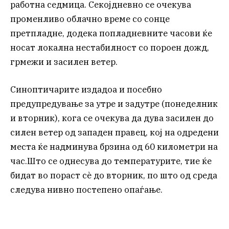
работна седмица. Секојдневно се очекува
променливо облачно време со сонце
претпладне, додека попладневните часови ќе
носат локална нестабилност со пороен дожд,
грмежи и засилен ветер.
Синоптичарите издадоа и посебно
предупредување за утре и задутре (понеделник
и вторник), кога се очекува да дува засилен до
силен ветер од западен правец, кој на одредени
места ќе надминува брзина од 60 километри на
час.Што се однесува до температурите, тие ќе
бидат во пораст сè до вторник, по што од среда
следува нивно постепено опаѓање.