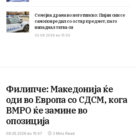
Семејна драма во неготинско: Пијан син се
самоповредил со остар предмет, па го
нападнал татка си
02.08.2026 во 15:50
Филипче: Македонија ќе
оди во Европа со СДСМ, кога
ВМРО ќе замине во
опозиција
09.05.2026 во 15:47
2 Mins Read