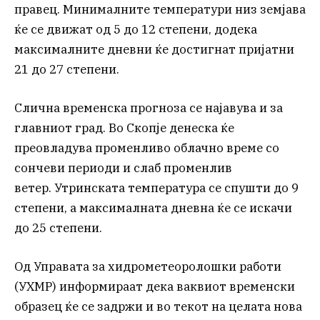
правец. Минималните температури низ земјава
ќе се движат од 5 до 12 степени, додека
максималните дневни ќе достигнат пријатни
21 до 27 степени.
Слична временска прогноза се најавува и за
главниот град. Во Скопје денеска ќе
преовладува променливо облачно време со
сончеви периоди и слаб променлив
ветер. Утринската температура се спушти до 9
степени, а максималната дневна ќе се искачи
до 25 степени.
Од Управата за хидрометеоролошки работи
(УХМР) информираат дека ваквиот временски
образец ќе се задржи и во текот на целата нова