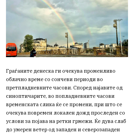
Граѓаните денеска ги очекува променливо
облачно време со сончеви периоди во
претпладневните часови. Според најавите од
синоптичарите, во попладневните часови
временската слика ќе се промени, при што се
очекува повремен локален дожд проследен со
услови за појава на ретки грмежи. Ќе дува слаб
до умерен ветер од западен и северозападен