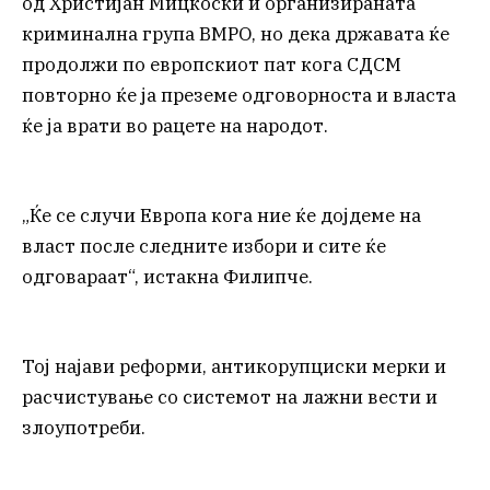
од Христијан Мицкоски и организираната
криминална група ВМРО, но дека државата ќе
продолжи по европскиот пат кога СДСМ
повторно ќе ја преземе одговорноста и власта
ќе ја врати во рацете на народот.
„Ќе се случи Европа кога ние ќе дојдеме на
власт после следните избори и сите ќе
одговараат“, истакна Филипче.
Тој најави реформи, антикорупциски мерки и
расчистување со системот на лажни вести и
злоупотреби.