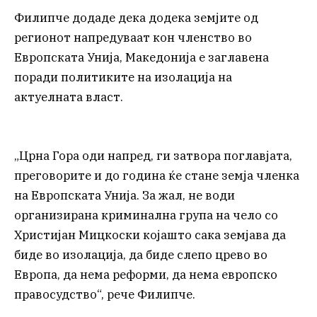
Филипче додаде дека додека земјите од
регионот напредуваат кон членство во
Европската Унија, Македонија е заглавена
поради политиките на изолација на
актуелната власт.
„Црна Гора оди напред, ги затвора поглавјата,
преговорите и до година ќе стане земја членка
на Европската Унија. За жал, не води
организирана криминална група на чело со
Христијан Мицкоски којашто сака земјава да
биде во изолација, да биде слепо црево во
Европа, да нема реформи, да нема европско
правосудство“, рече Филипче.