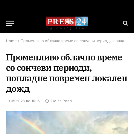
Home
»
Променливо облачно време со сончеви периоди, попладне повремен локален дожд
Променливо облачно време
со сончеви периоди,
попладне повремен локален
дожд
10.05.2026 во 10:15
2 Mins Read