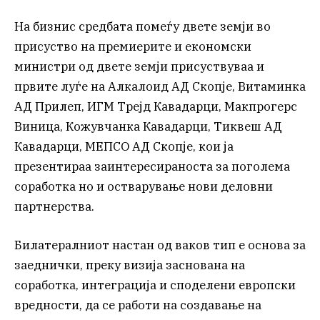
На бизнис средбата помеѓу двете земји во
присуство на премиерите и економски
министри од двете земји присуствуваа и
првите луѓе на Алкалоид АД Скопје, Витаминка
АД Прилеп, ИГМ Трејд Кавадарци, Макпрогерс
Виница, Кожувчанка Кавадарци, Тиквеш АД
Кавадарци, МЕПСО АД Скопје, кои ја
презентираа заинтересираноста за поголема
соработка но и остварување нови деловни
партнерства.
Билатералниот настан од ваков тип е основа за
заеднички, преку визија заснована на
соработка, интеграција и споделени европски
вредности, да се работи на создавање на