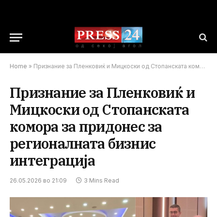
Home
»
Признание за Пленковиќ и Мицкоски од Стопанската комора за придонес за регионалната бизнис интеграција
Признание за Пленковиќ и
Мицкоски од Стопанската
комора за придонес за
регионалната бизнис
интеграција
26.05.2026 во 21:09
3 Mins Read