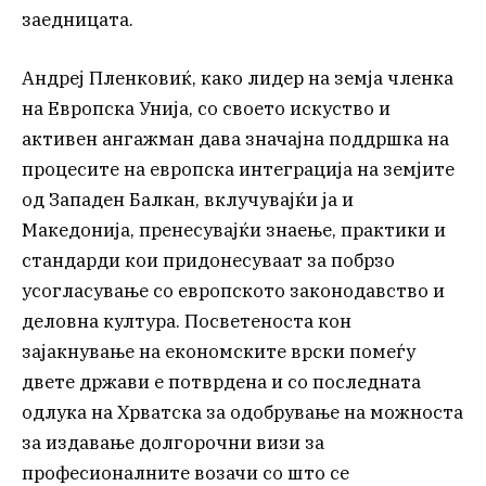
заедницата.
Андреј Пленковиќ, како лидер на земја членка
на Европска Унија, со своето искуство и
активен ангажман дава значајна поддршка на
процесите на европска интеграција на земјите
од Западен Балкан, вклучувајќи ја и
Македонија, пренесувајќи знаење, практики и
стандарди кои придонесуваат за побрзо
усогласување со европското законодавство и
деловна култура. Посветеноста кон
зајакнување на економските врски помеѓу
двете држави е потврдена и со последната
одлука на Хрватска за одобрување на можноста
за издавање долгорочни визи за
професионалните возачи со што се