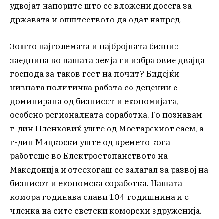
удвојат напорите што се вложени досега за
државата и општеството да одат напред.
Зошто најголемата и најбројната бизнис
заедница во нашата земја ги избра овие двајца
господа за таков гест на почит? Бидејќи
нивната политичка работа со децении е
доминирана од бизнисот и економијата,
особено регионалната соработка. Го познавам
г-дин Пленковиќ уште од Мостарскиот саем, а
г-дин Мицкоски уште од времето кога
работеше во Електростопанството на
Македонија и отсекогаш се залагал за развој на
бизнисот и економска соработка. Нашата
комора годинава слави 104-годишнина и е
членка на сите светски коморски здруженија.