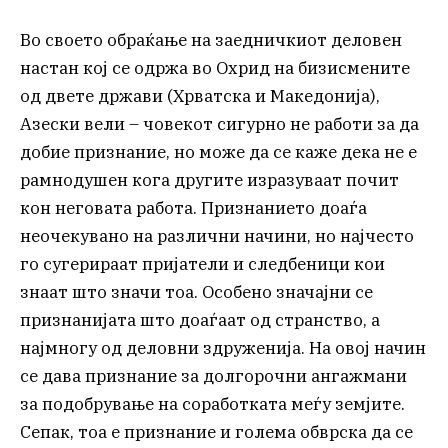
Во своето обраќање на заедничкиот деловен
настан кој се одржа во Охрид на бизисмените
од двете држави (Хрватска и Македонија),
Азески вели – човекот сигурно не работи за да
добие признание, но може да се каже дека не е
рамнодушен кога другите изразуваат почит
кон неговата работа. Признанието доаѓа
неочекувано на различни начини, но најчесто
го сугерираат пријатели и следбеници кои
знаат што значи тоа. Особено значајни се
признанијата што доаѓаат од странство, а
најмногу од деловни здруженија. На овој начин
се дава признание за долгорочни ангажмани
за подобрување на соработката меѓу земјите.
Сепак, тоа е признание и голема обврска да се