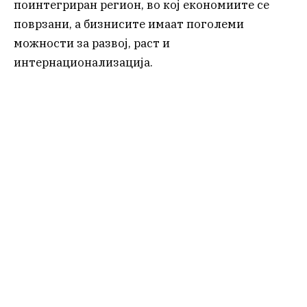
поинтегриран регион, во кој економиите се
поврзани, а бизнисите имаат поголеми
можности за развој, раст и
интернационализација.