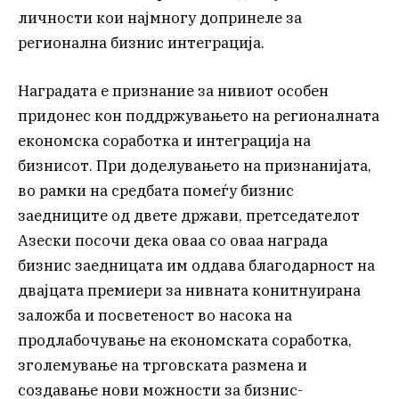
личности кои најмногу допринеле за
регионална бизнис интеграција.
Наградата е признание за нивиот особен
придонес кон поддржувањето на регионалната
економска соработка и интеграција на
бизнисот. При доделувањето на признанијата,
во рамки на средбата помеѓу бизнис
заедниците од двете држави, претседателот
Азески посочи дека оваа со оваа награда
бизнис заедницата им оддава благодарност на
двајцата премиери за нивната конитнуирана
заложба и посветеност во насока на
продлабочување на економската соработка,
зголемување на трговската размена и
создавање нови можности за бизнис-