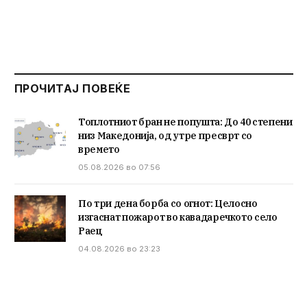
ПРОЧИТАЈ ПОВЕЌЕ
Топлотниот бран не попушта: До 40 степени
низ Македонија, од утре пресврт со
времето
05.08.2026 во 07:56
По три дена борба со огнот: Целосно
изгаснат пожарот во кавадаречкото село
Раец
04.08.2026 во 23:23