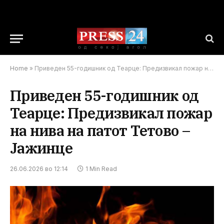
Home
»
Приведен 55-годишник од Теарце: Предизвикал пожар на нива на патот Тетово – Јажинце
Приведен 55-годишник од
Теарце: Предизвикал пожар
на нива на патот Тетово –
Јажинце
26.06.2026 во 12:14
1 Min Read