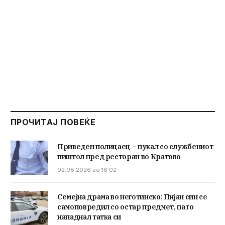
ПРОЧИТАЈ ПОВЕЌЕ
Приведен полицаец – пукал со службениот
пиштол пред ресторан во Кратово
02.08.2026 во 16:02
Семејна драма во неготинско: Пијан син се
самоповредил со остар предмет, па го
нападнал татка си