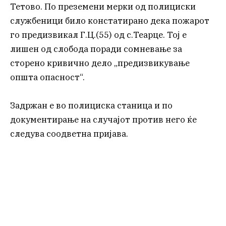
Тетово. По преземени мерки од полициски
службеници било констатирано дека пожарот
го предизвикал Г.Ц.(55) од с.Теарце. Тој е
лишен од слобода поради сомневање за
сторено кривично дело „предизвикување
општа опасност“.
Задржан е во полициска станица и по
документирање на случајот против него ќе
следува соодветна пријава.