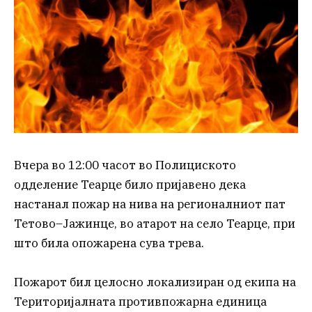
Вчера во 12:00 часот во Полициското
одделение Теарце било пријавено дека
настанал пожар на нива на регионалниот пат
Тетово–Јажинце, во атарот на село Теарце, при
што била опожарена сува трева.
Пожарот бил целосно локализиран од екипа на
Територијалната противпожарна единица