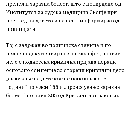
пренел и заразна болест, што е потврдено од
Институтот за судска медицина Скопје при
преглед на детето и на него, информираа од
полицијата.
Тој е задржан во полициска станица и по
целосно документирање на случајот, против
него е поднесена кривична пријава поради
основано сомнение за сторени кривични дела
„силување на дете кое не наполнило 15
години“ по член 188 и „пренесување заразна
болест“ по член 205 од Кривичниот законик.