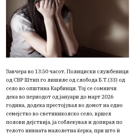
Завчера во 13:50 часот, Полициски службеници
од СВР Штип го лишиле од слобода Б.Т.(33) од
село во општина Карбинци. Тој се сомничи
дека во периодот од јануари до март 2026
година, додека престојувал во домот на едно
семејство во светиниколско село, вршел
полови дејствија, ја соблекувал и допирал по
телото нивната малолетна ќерка, при што ѝ