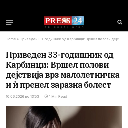
Home
»
Приведен 33-годишник од Карбинци: Вршел полови дејствија врз малолетничка и ѝ пренел заразна болест
Приведен 33-годишник од
Карбинци: Вршел полови
дејствија врз малолетничка
и ѝ пренел заразна болест
10.06.2026 во 13:53
1 Min Read