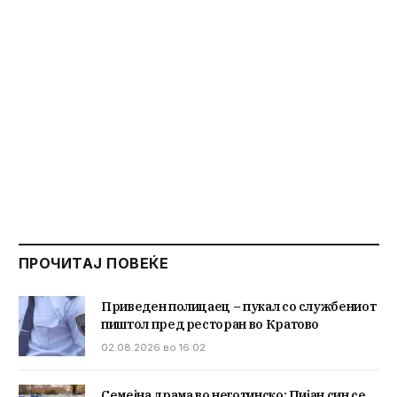
ПРОЧИТАЈ ПОВЕЌЕ
Приведен полицаец – пукал со службениот
пиштол пред ресторан во Кратово
02.08.2026 во 16:02
Семејна драма во неготинско: Пијан син се