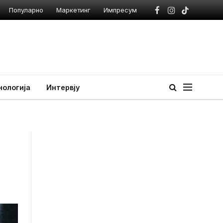
Популарно
Маркетинг
Импресум
Facebook
Instagram
TikTok
нологија
Интервју