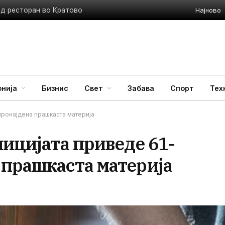
Најново
ед ресторан во Кратово
нија
Бизнис
Свет
Забава
Спорт
Тех
пронајдена прашкаста материја
лицијата приведе 61-
 прашкаста материја