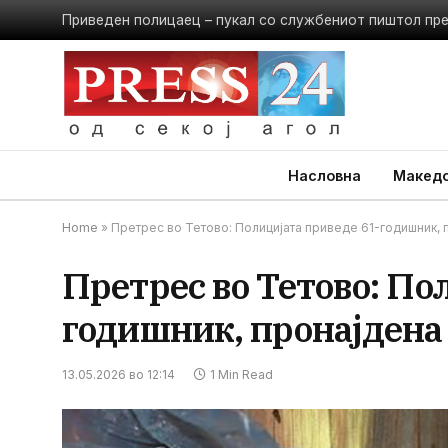
Приведен полицаец – пукал со службениот пиштол пр
Насловна
Македо
Home
»
Претрес во Тетово: Полицијата приведе 61-годишник, 
Претрес во Тетово: По
годишник, пронајдена
13.05.2026 во 12:14
1 Min Read