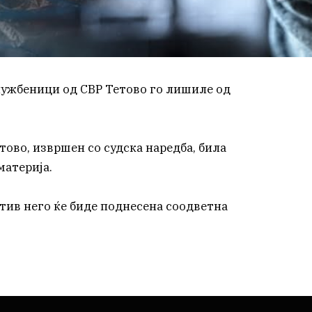
службеници од СВР Тетово го лишиле од
тово, извршен со судска наредба, била
материја.
тив него ќе биде поднесена соодветна