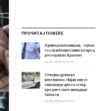
ПРОЧИТАЈ ПОВЕЌЕ
Приведен полицаец – пукал
со службениот пиштол пред
ресторан во Кратово
02.08.2026 во 16:02
Семејна драма во
неготинско: Пијан син се
самоповредил со остар
предмет, па го нападнал
татка си
02.08.2026 во 15:50