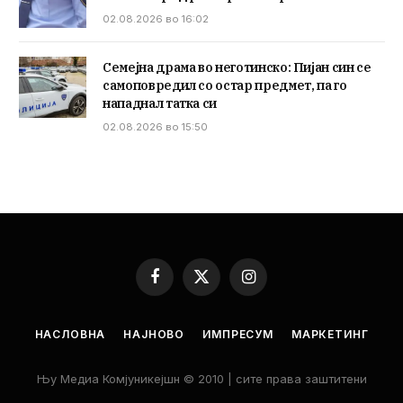
02.08.2026 во 16:02
Семејна драма во неготинско: Пијан син се
самоповредил со остар предмет, па го
нападнал татка си
02.08.2026 во 15:50
Facebook
X
Instagram
(Twitter)
НАСЛОВНА
НАЈНОВО
ИМПРЕСУМ
МАРКЕТИНГ
Њу Медиа Комјуникејшн © 2010 | сите права заштитени