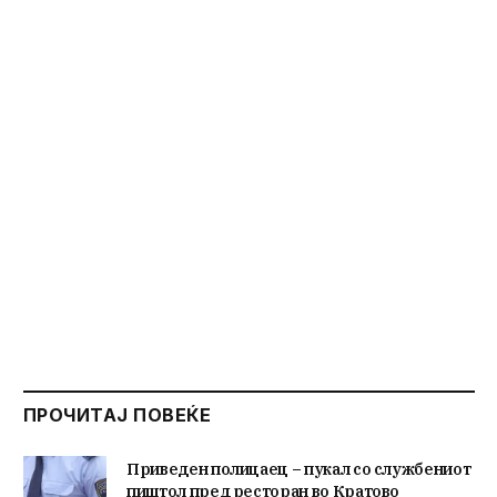
ПРОЧИТАЈ ПОВЕЌЕ
Приведен полицаец – пукал со службениот
пиштол пред ресторан во Кратово