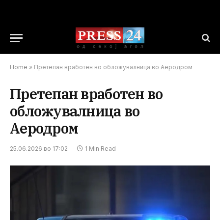
Home
»
Претепан вработен во обложувалница во Аеродром
Претепан вработен во
обложувалница во
Аеродром
25.06.2026 во 17:02
1 Min Read