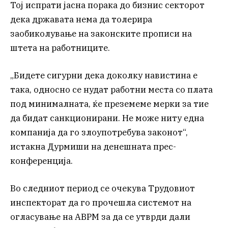
Тој испрати јасна порака до бизнис секторот
дека државата нема да толерира
заобиколување на законските прописи на
штета на работниците.
„Бидете сигурни дека доколку навистина е
така, односно се нудат работни места со плата
под минималната, ќе преземеме мерки за тие
да бидат санкционирани. Не може ниту една
компанија да го злоупотребува законот“,
истакна Дурмиши на денешната прес-
конференција.
Во следниот период се очекува Трудовиот
инспекторат да го прочешла системот на
огласување на АВРМ за да се утврди дали