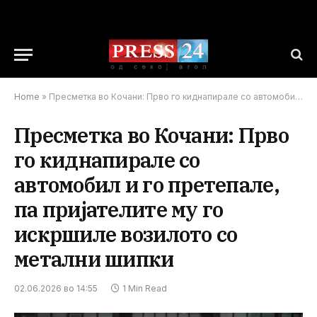
Home
»
Пресметка во Кочани: Прво го киднапирале со автомобил и го претепале, па пријателите му го искршиле возилото со метални шипки
Пресметка во Кочани: Прво
го киднапирале со
автомобил и го претепале,
па пријателите му го
искршиле возилото со
метални шипки
02.06.2026 во 14:55
1 Min Read