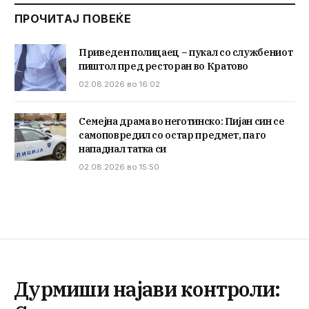
ПРОЧИТАЈ ПОВЕЌЕ
Приведен полицаец – пукал со службениот
пиштол пред ресторан во Кратово
02.08.2026 во 16:02
Семејна драма во неготинско: Пијан син се
самоповредил со остар предмет, па го
нападнал татка си
02.08.2026 во 15:50
Дурмиши најави контроли: