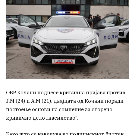
ОВР Кочани поднесе кривична пријава против
Ј.М.(24) и А.М.(21), двајцата од Кочани поради
постоење основи на сомнение за сторено
кривично дело „насилство“.
Како што се наведува во полицискиот билтен,