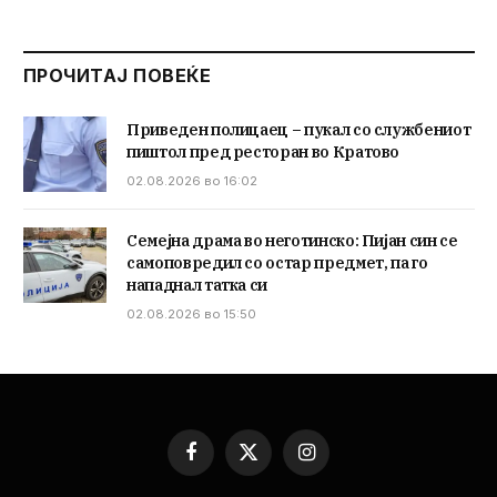
ПРОЧИТАЈ ПОВЕЌЕ
Приведен полицаец – пукал со службениот
пиштол пред ресторан во Кратово
02.08.2026 во 16:02
Семејна драма во неготинско: Пијан син се
самоповредил со остар предмет, па го
нападнал татка си
02.08.2026 во 15:50
Facebook
X
Instagram
(Twitter)