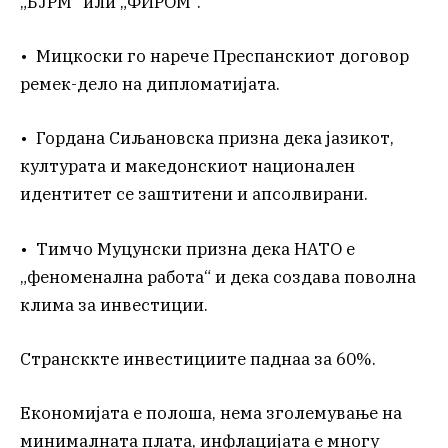
„БЈРМ“ или „ФИРОМ“.
• Мицкоски го нарече Преспанскиот договор
ремек-дело на дипломатијата.
• Гордана Сиљановска призна дека јазикот,
културата и македонскиот национален
идентитет се заштитени и апсолвирани.
• Тимчо Муцунски призна дека НАТО е
„феноменална работа“ и дека создава поволна
клима за инвестиции.
Странсккте инвестициите паднаа за 60%.
Економијата е полоша, нема зголемување на
минималната плата, инфлацијата е многу