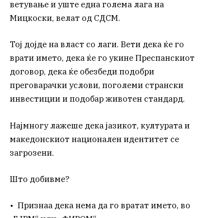
ветување и уште една голема лага на
Мицкоски, велат од СДСМ.
Тој дојде на власт со лаги. Вети дека ќе го
врати името, дека ќе го укине Преспанскиот
договор, дека ќе обезбеди подобри
преговарачки услови, поголеми странски
инвестиции и подобар животен стандард.
Најмногу лажеше дека јазикот, културата и
македонскиот национален идентитет се
загрозени.
Што добивме?
• Признаа дека нема да го вратат името, во