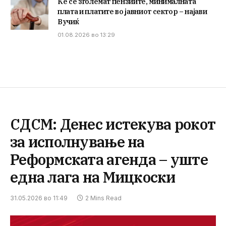
Ќе се зголемат пензиите, минималната
плата и платите во јавниот сектор – најави
Вучиќ
01.08.2026 во 13:29
СДСМ: Денес истекува рокот
за исполнување на
Реформската агенда – уште
една лага на Мицкоски
31.05.2026 во 11:49
2 Mins Read