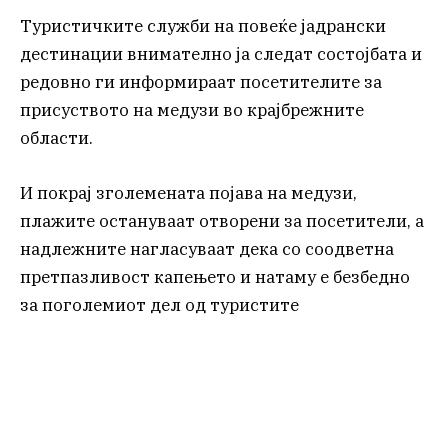
Туристичките служби на повеќе јадрански
дестинации внимателно ја следат состојбата и
редовно ги информираат посетителите за
присуството на медузи во крајбрежните
области.
И покрај зголемената појава на медузи,
плажите остануваат отворени за посетители, а
надлежните нагласуваат дека со соодветна
претпазливост капењето и натаму е безбедно
за поголемиот дел од туристите