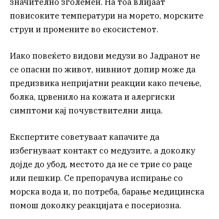
значително зголемен. На тоа влијаат
повисоките температури на морето, морските
струи и промените во екосистемот.
Иако повеќето видови медузи во Јадранот не
се опасни по живот, нивниот допир може да
предизвика непријатни реакции како печење,
болка, црвенило на кожата и алергиски
симптоми кај почувствителни лица.
Експертите советуваат капачите да
избегнуваат контакт со медузите, а доколку
дојде до убод, местото да не се трие со раце
или пешкир. Се препорачува испирање со
морска вода и, по потреба, барање медицинска
помош доколку реакцијата е посериозна.