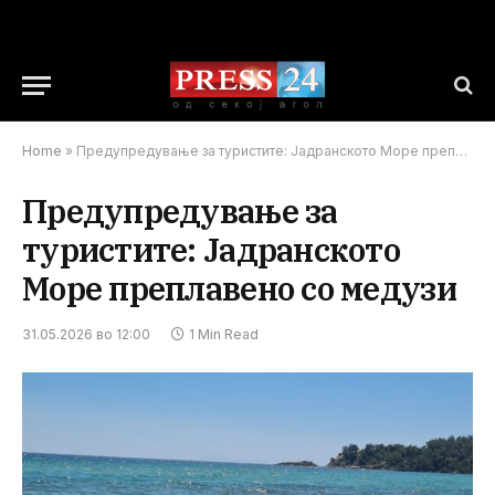
Home
»
Предупредување за туристите: Јадранското Море преплавено со медузи
Предупредување за
туристите: Јадранското
Море преплавено со медузи
31.05.2026 во 12:00
1 Min Read