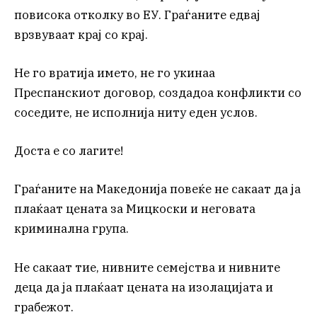
повисока отколку во ЕУ. Граѓаните едвај
врзвуваат крај со крај.
Не го вратија името, не го укинаа
Преспанскиот договор, создадоа конфликти со
соседите, не исполнија ниту еден услов.
Доста е со лагите!
Граѓаните на Македонија повеќе не сакаат да ја
плаќаат цената за Мицкоски и неговата
криминална група.
Не сакаат тие, нивните семејства и нивните
деца да ја плаќаат цената на изолацијата и
грабежот.