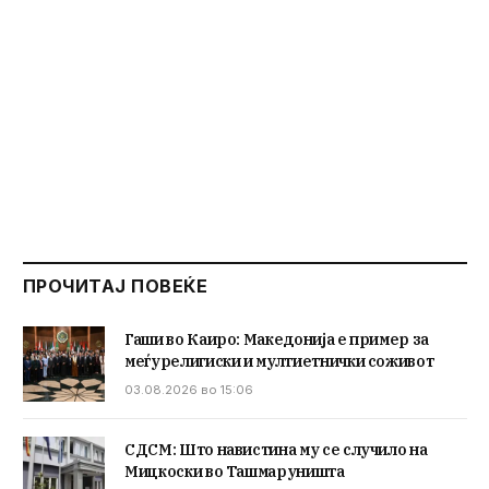
ПРОЧИТАЈ ПОВЕЌЕ
Гаши во Каиро: Македонија е пример за
меѓурелигиски и мултиетнички соживот
03.08.2026 во 15:06
СДСМ: Што навистина му се случило на
Мицкоски во Ташмаруништа