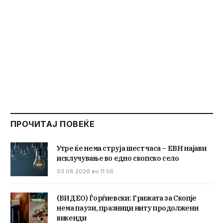
ПРОЧИТАЈ ПОВЕЌЕ
Утре ќе нема струја шест часа – ЕВН најави
исклучување во едно скопско село
03.08.2026 во 11:56
(ВИДЕО) Ѓорѓиевски: Грижата за Скопје
нема паузи, празници ниту продолжени
викенди