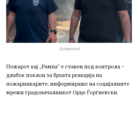
Screenshot
Пожарот кај „Рампа“ е ставен под контрола –
длабок поклон за брзата реакција на
пожарникарите, информираше на социјалните
мрежи градоначалникот Орце Ѓорѓиевски.