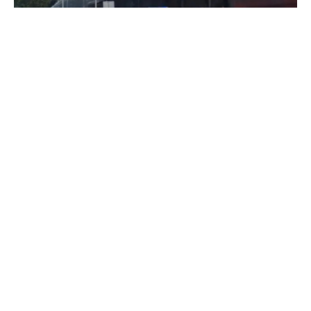
Се запали магацин или друг простор на Јужен
Булевар, во Општина Кисела вода, во Скопје.