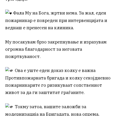
Фала Му на Бога, жртви нема. За жал, еден
пожарникар е повреден при интервенцијата и
веднаш е пренесен на клиника.
Му посакувам брзо закрепнување и изразувам
огромна благодарност за неговата
пожртвуваност.
Ова е уште еден доказ колку е важна
Противпожарната бригада и колку секојдневно
пожарникарите го ризикуваат сопствениот
живот за да ги заштитат граѓаните.
Токму затоа, нашите заложби за
модернизација на Бригадата, нова опрема,