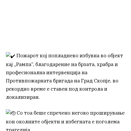
Пожарот кој попладнево избувна во објект
кај „Рампа“, благодарение на брзата, храбра и
професионална интервенција на
Противпожарната бригада на Град Скопје, во
рекордно време е ставен под контрола и
локализиран.
Со тоа беше спречено негово проширување
кон околните објекти и избегната е поголема
трагедија.