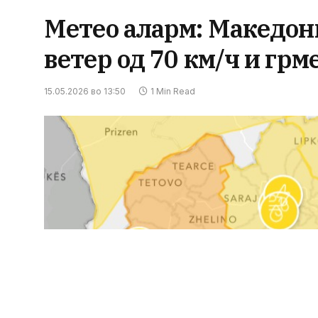
Метео аларм: Македони
ветер од 70 км/ч и гр
15.05.2026 во 13:50
1 Min Read