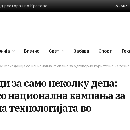
Најново
ед ресторан во Кратово
нија
Бизнис
Свет
Забава
Спорт
Тех
 А1 Македонија со национална кампања за одговорно користење на техно
ци за само неколку дена:
со национална кампања за
а технологијата во