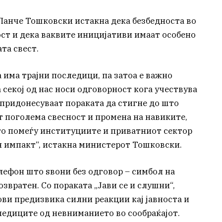
Панче Тошковски истакна дека безбедноста во
ост и дека ваквите иницијативи имаат особено
та свест.
 има трајни последици, па затоа е важно
секој од нас носи одговорност кога учествува
 придонесуваат пораката да стигне до што
т поголема свесност и промена на навиките,
то помеѓу институциите и приватниот сектор
н импакт“, истакна министерот Тошковски.
лефон што ѕвони без одговор – симбол на
звратен. Со пораката „Јави се и слушни“,
ви предизвика силни реакции кај јавноста и
ледиците од невниманието во сообраќајот.