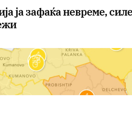
ја ја зафаќа невреме, сил
межи