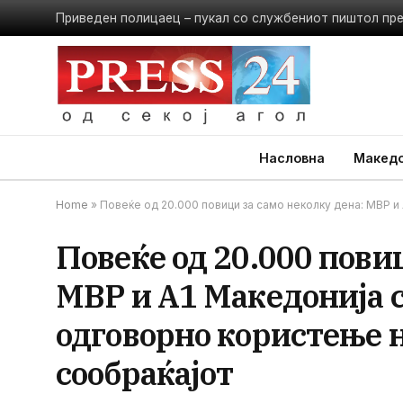
Приведен полицаец – пукал со службениот пиштол пр
Насловна
Македо
Home
»
Повеќе од 20.000 повици за само неколку дена: МВР и
Повеќе од 20.000 пови
МВР и А1 Македонија 
одговорно користење н
сообраќајот