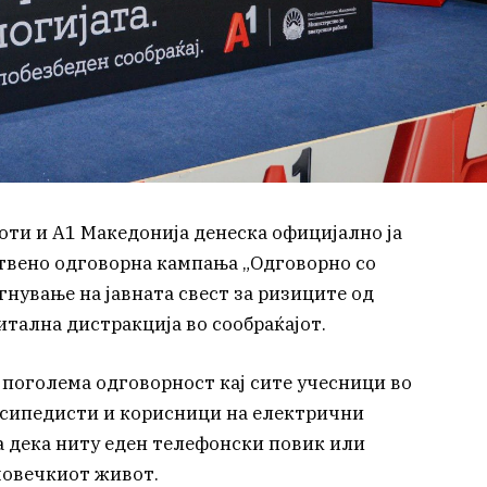
ти и А1 Македонија денеска официјално ја
твено одговорна кампања „Одговорно со
гнување на јавната свест за ризиците од
тална дистракција во сообраќајот.
 поголема одговорност кај сите учесници во
лосипедисти и корисници на електрични
а дека ниту еден телефонски повик или
човечкиот живот.