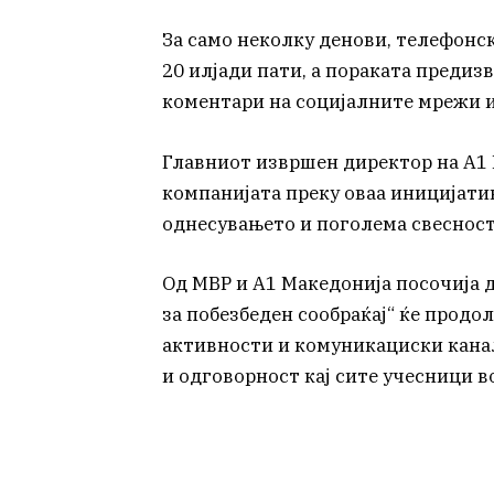
За само неколку денови, телефонс
20 илјади пати, а пораката предиз
коментари на социјалните мрежи и
Главниот извршен директор на А1 
компанијата преку оваа иницијати
однесувањето и поголема свесност
Од МВР и А1 Македонија посочија 
за побезбеден сообраќај“ ќе продо
активности и комуникациски канал
и одговорност кај сите учесници во