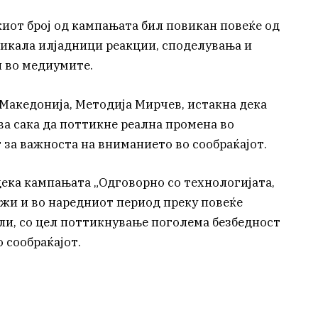
киот број од кампањата бил повикан повеќе од
викала илјадници реакции, споделувања и
 во медиумите.
Македонија, Методија Мирчев, истакна дека
ва сака да поттикне реална промена во
 за важноста на вниманието во сообраќајот.
дека кампањата „Одговорно со технологијата,
лжи и во наредниот период преку повеќе
и, со цел поттикнување поголема безбедност
 сообраќајот.