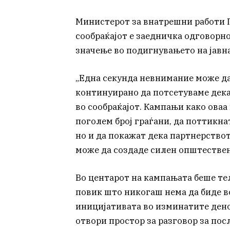
Министерот за внатрешни работи 
сообраќајот е заедничка одговорн
значење во подигнувањето на јавна
„Една секунда невнимание може да
континуирано да потсетуваме дека 
во сообраќајот. Кампањи како оваа
поголем број граѓани, да поттикна
но и да покажат дека партнерство
може да создаде силен општестве
Во центарот на кампањата беше те
повик што никогаш нема да биде во
иницијативата во изминатите дено
отвори простор за разговор за пос