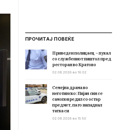
ПРОЧИТАЈ ПОВЕЌЕ
Приведен полицаец – пукал
со службениот пиштол пред
ресторан во Кратово
02.08.2026 во 16:02
Семејна драма во
неготинско: Пијан син се
самоповредил со остар
предмет, па го нападнал
татка си
02.08.2026 во 15:50