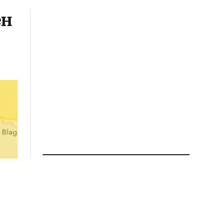
ен
ПРОЧИТАЈ ПОВЕЌЕ
Тешко повредено 4-годишно
дете од Скопје: Во него
удрило возило со
швајцарски таблички