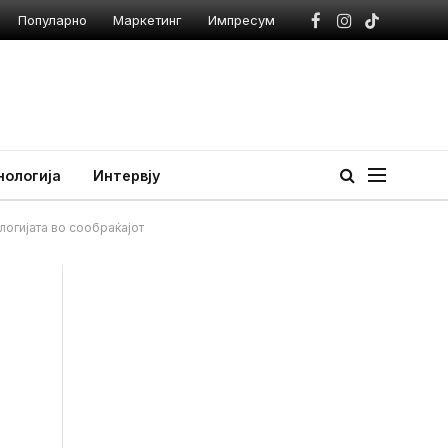
Популарно
Маркетинг
Импресум
Facebook
Instagram
TikTok
нологија
Интервју
логијата во сообраќајот