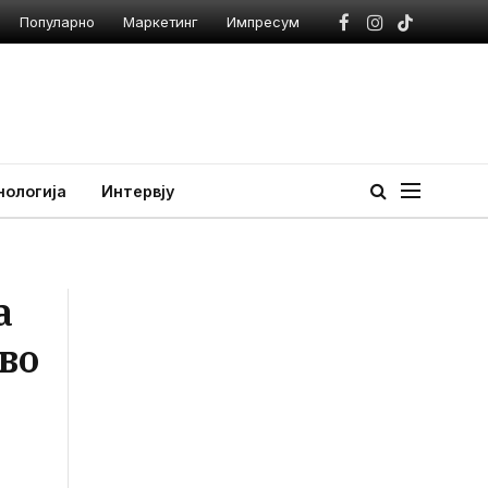
Популарно
Маркетинг
Импресум
Facebook
Instagram
TikTok
нологија
Интервју
а
во