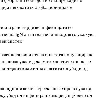
 фебрилни состојби во Скопје, каде по
ија неговата состојба подоцна се
ивно ја потврдиле инфекцијата со
ство на IgM антитела во ликвор, што укажува
вен систем.
аат дека ризикот за општата популација во
но нагласуваат дека може значително да се
на мерките за лична заштита од убоди од
западнонилската треска не се пренесува од
еку убод од инфициран комарец, најчесто од