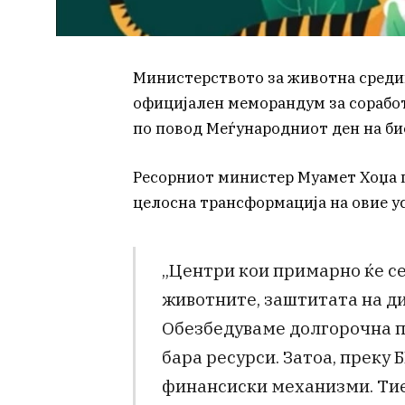
Министерството за животна среди
официјален меморандум за соработ
по повод Меѓународниот ден на б
Ресорниот министер Муамет Хоџа п
целосна трансформација на овие у
„Центри кои примарно ќе се
животните, заштитата на ди
Обезбедуваме долгорочна п
бара ресурси. Затоа, прек
финансиски механизми. Тие