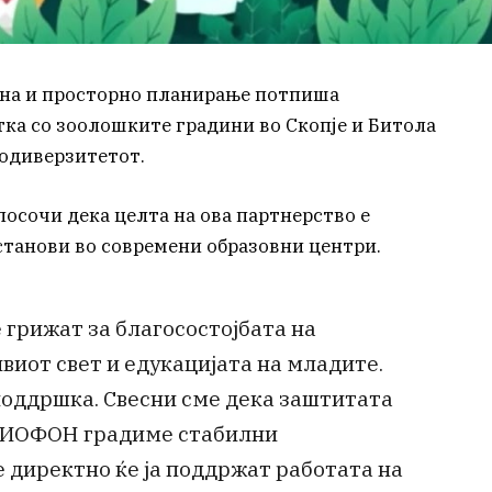
на и просторно планирање потпиша
ка со зоолошките градини во Скопје и Битола
иодиверзитетот.
осочи дека целта на ова партнерство е
станови во современи образовни центри.
 грижат за благосостојбата на
виот свет и едукацијата на младите.
оддршка. Свесни сме дека заштитата
у БИОФОН градиме стабилни
 директно ќе ја поддржат работата на