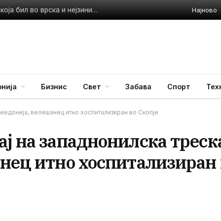
Најново
Приведен полицаец во Стар Дојран: Претепал жена со која бил во врска и нејзиниот малолетен син
нија
Бизнис
Свет
Забава
Спорт
Тех
акедонија, велешанец итно хоспитализиран во Скопје
ј на западнонилска треск
анец итно хоспитализиран 