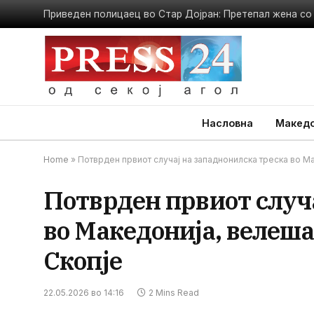
Насловна
Македо
Home
»
Потврден првиот случај на западнонилска треска во М
Потврден првиот случа
во Македонија, велеш
Скопје
22.05.2026 во 14:16
2 Mins Read