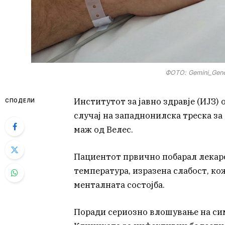
ФОТО: Gemini_Gene
Институтот за јавно здравје (ИЈЗ
СПОДЕЛИ
случај на западнонилска треска за
маж од Велес.
Пациентот првично побарал лекарс
температура, изразена слабост, к
менталната состојба.
Поради сериозно влошување на сим