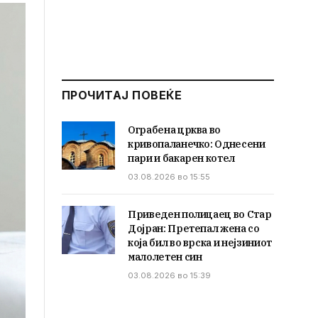
ПРОЧИТАЈ ПОВЕЌЕ
Ограбена црква во
кривопаланечко: Однесени
пари и бакарен котел
03.08.2026 во 15:55
Приведен полицаец во Стар
Дојран: Претепал жена со
која бил во врска и нејзиниот
малолетен син
03.08.2026 во 15:39