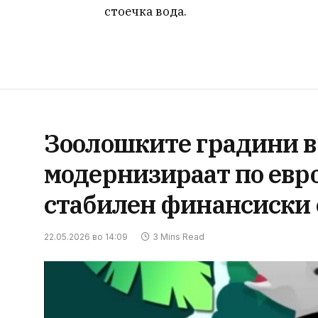
стоечка вода.
Зоолошките градини во
модернизираат по евро
стабилен финансиски 
22.05.2026 во 14:09
3 Mins Read