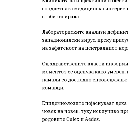
Клиниката за инфективни болести и
соодветната медицинска интервенц
стабилизирала.
Лабораториските анализи дефинит
западнонилски вирус, преку прису
на зафатеност на централниот нер
Од здравствените власти информир
моментот се оценува како умерен, 
намали со доследно спроведување 
комарци.
Епидемиолозите појаснуваат дека 
човек на човек, туку исклучиво пр
родовите Culex и Aedes.