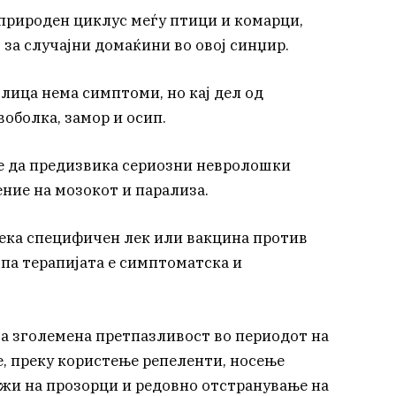
природен циклус меѓу птици и комарци,
 за случајни домаќини во овој синџир.
лица нема симптоми, но кај дел од
воболка, замор и осип.
е да предизвика сериозни невролошки
ние на мозокот и парализа.
ека специфичен лек или вакцина против
 па терапијата е симптоматска и
а зголемена претпазливост во периодот на
, преку користење репеленти, носење
жи на прозорци и редовно отстранување на