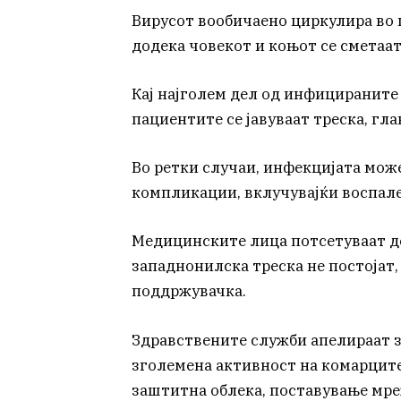
Вирусот вообичаено циркулира во 
додека човекот и коњот се сметаат
Кај најголем дел од инфицираните 
пациентите се јавуваат треска, гла
Во ретки случаи, инфекцијата мож
компликации, вклучувајќи воспале
Медицинските лица потсетуваат д
западнонилска треска не постојат,
поддржувачка.
Здравствените служби апелираат з
зголемена активност на комарците
заштитна облека, поставување мре