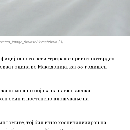
rated_Image_8kvash8kvash8kva (3)
) официјално го регистрираше првиот потврден
 оваа година во Македонија, кај 55-годишен
ка помош по појава на нагла висока
ожен осип и постепено влошување на
птомите, тој бил итно хоспитализиран на