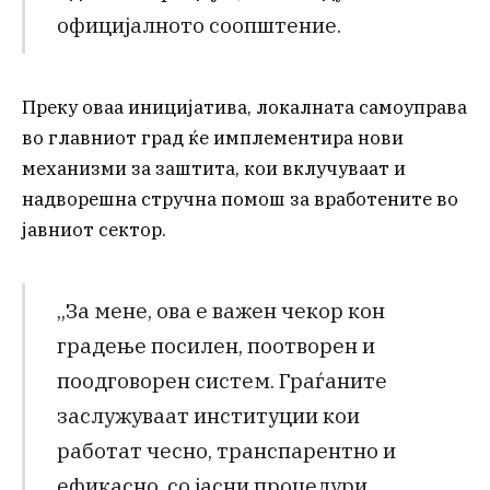
официјалното соопштение.
Преку оваа иницијатива, локалната самоуправа
во главниот град ќе имплементира нови
механизми за заштита, кои вклучуваат и
надворешна стручна помош за вработените во
јавниот сектор.
„За мене, ова е важен чекор кон
градење посилен, поотворен и
поодговорен систем. Граѓаните
заслужуваат институции кои
работат чесно, транспарентно и
ефикасно, со јасни процедури,