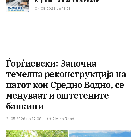
Карпош: Паднаа големи казни
04.08.2026 во 13:25
Ѓорѓиевски: Започна
темелна реконструкција на
патот кон Средно Водно, се
менуваат и оштетените
банкини
21.05.2026 во 17:08
2 Mins Read