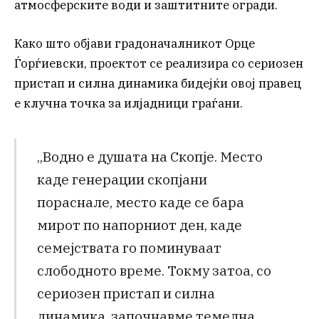
атмосферските води и заштитните огради.
Како што објави градоначалникот Орце
Ѓорѓиевски, проектот се реализира со сериозен
пристап и силна динамика бидејќи овој правец
е клучна точка за илјадници граѓани.
„Водно е душата на Скопје. Место
каде генерации скопјани
пораснале, место каде се бара
мирот по напорниот ден, каде
семејствата го поминуваат
слободното време. Токму затоа, со
сериозен пристап и силна
динамика, започнавме темелна