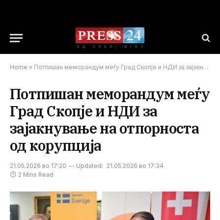
Home
»
Потпишан меморандум меѓу Град Скопје и НДИ за зајакнување на отпорноста од корупција
Потпишан меморандум меѓу
Град Скопје и НДИ за
зајакнување на отпорноста
од корупција
21.05.2026 во 17:20
Updated:
21.05.2026 во 17:34
2 Mins Read