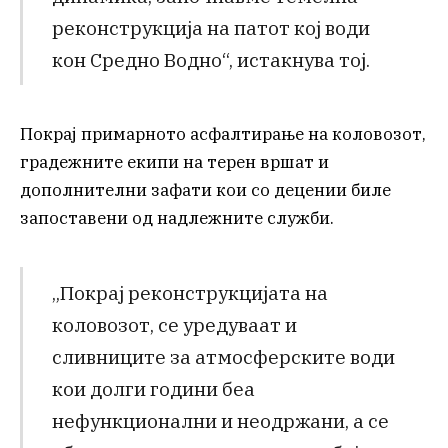
реконструкција на патот кој води
кон Средно Водно“, истакнува тој.
Покрај примарното асфалтирање на коловозот,
градежните екипи на терен вршат и
дополнителни зафати кои со децении биле
запоставени од надлежните служби.
„Покрај реконструкцијата на
коловозот, се уредуваат и
сливниците за атмосферските води
кои долги години беа
нефункционални и неодржани, а се