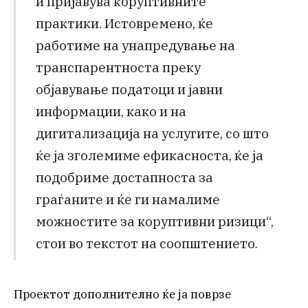
и пријавува коруптивните
практики. Истовремено, ќе
работиме на унапредување на
транспарентноста преку
објавување податоци и јавни
информации, како и на
дигитализација на услугите, со што
ќе ја зголемиме ефикасноста, ќе ја
подобриме достапноста за
граѓаните и ќе ги намалиме
можностите за коруптивни ризици“,
стои во текстот на соопштението.
Проектот дополнително ќе ја поврзе