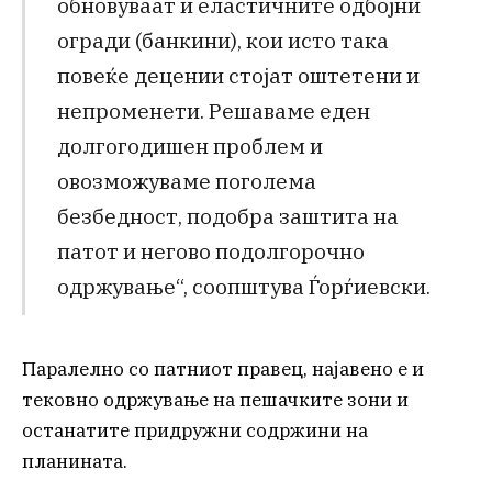
обновуваат и еластичните одбојни
огради (банкини), кои исто така
повеќе децении стојат оштетени и
непроменети. Решаваме еден
долгогодишен проблем и
овозможуваме поголема
безбедност, подобра заштита на
патот и негово подолгорочно
одржување“, соопштува Ѓорѓиевски.
Паралелно со патниот правец, најавено е и
тековно одржување на пешачките зони и
останатите придружни содржини на
планината.