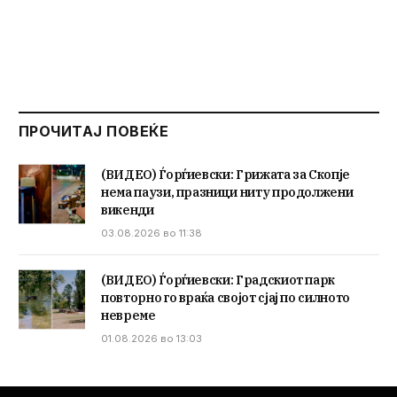
ПРОЧИТАЈ ПОВЕЌЕ
(ВИДЕО) Ѓорѓиевски: Грижата за Скопје
нема паузи, празници ниту продолжени
викенди
03.08.2026 во 11:38
(ВИДЕО) Ѓорѓиевски: Градскиот парк
повторно го враќа својот сјај по силното
невреме
01.08.2026 во 13:03