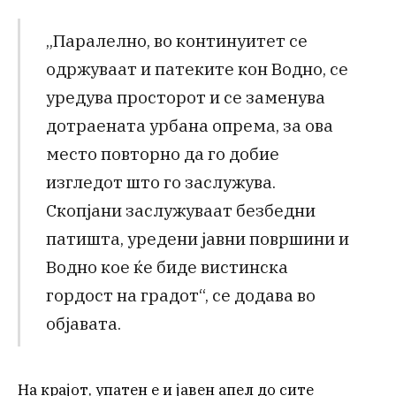
„Паралелно, во континуитет се
одржуваат и патеките кон Водно, се
уредува просторот и се заменува
дотраената урбана опрема, за ова
место повторно да го добие
изгледот што го заслужува.
Скопјани заслужуваат безбедни
патишта, уредени јавни површини и
Водно кое ќе биде вистинска
гордост на градот“, се додава во
објавата.
На крајот, упатен е и јавен апел до сите