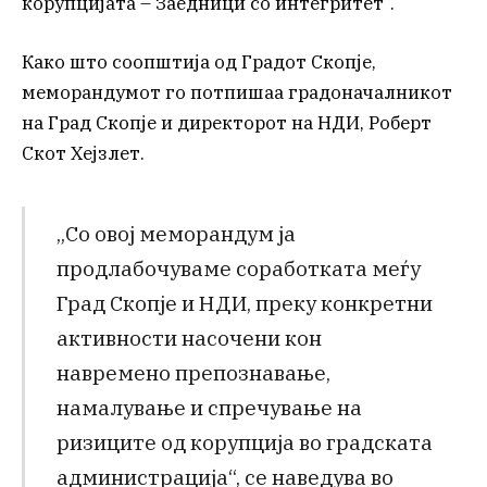
корупцијата – Заедници со интегритет“.
Како што соопштија од Градот Скопје,
меморандумот го потпишаа градоначалникот
на Град Скопје и директорот на НДИ, Роберт
Скот Хејзлет.
„Со овој меморандум ја
продлабочуваме соработката меѓу
Град Скопје и НДИ, преку конкретни
активности насочени кон
навремено препознавање,
намалување и спречување на
ризиците од корупција во градската
администрација“, се наведува во