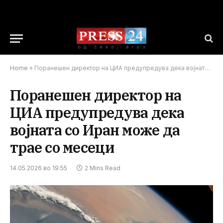
Home
»
Поранешен директор на ЦИА предупредува дека војната со Иран може да трае со месеци
Поранешен директор на
ЦИА предупредува дека
војната со Иран може да
трае со месеци
14.05.2026 во 19:55
2 Mins Read