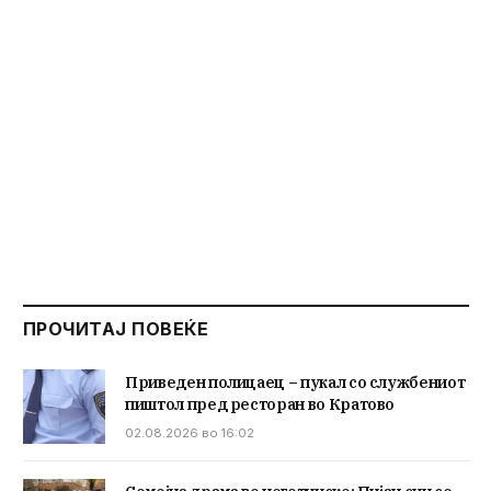
ПРОЧИТАЈ ПОВЕЌЕ
Приведен полицаец – пукал со службениот
пиштол пред ресторан во Кратово
02.08.2026 во 16:02