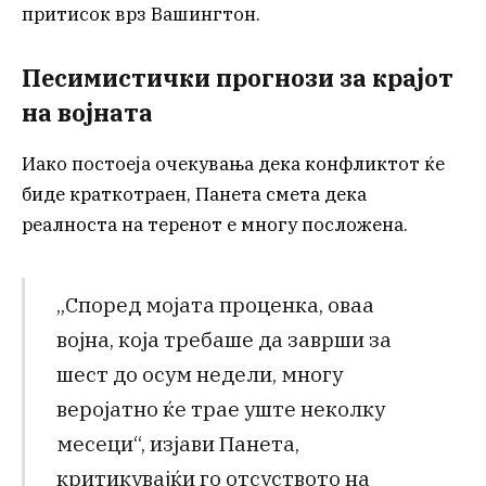
притисок врз Вашингтон.
Песимистички прогнози за крајот
на војната
Иако постоеја очекувања дека конфликтот ќе
биде краткотраен, Панета смета дека
реалноста на теренот е многу посложена.
„Според мојата проценка, оваа
војна, која требаше да заврши за
шест до осум недели, многу
веројатно ќе трае уште неколку
месеци“, изјави Панета,
критикувајќи го отсуството на