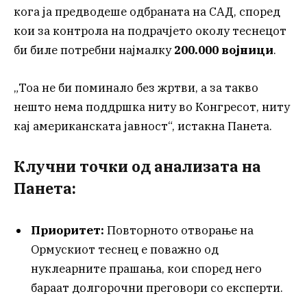
кога ја предводеше одбраната на САД, според
кои за контрола на подрачјето околу теснецот
би биле потребни најмалку
200.000 војници
.
„Тоа не би поминало без жртви, а за такво
нешто нема поддршка ниту во Конгресот, ниту
кај американската јавност“, истакна Панета.
Клучни точки од анализата на
Панета:
Приоритет:
Повторното отворање на
Ормускиот теснец е поважно од
нуклеарните прашања, кои според него
бараат долгорочни преговори со експерти.