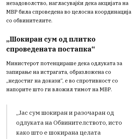
незадоволство, нагласувајќи дека акцијата на
МВР била спроведена во целосна координација
со обвинителите.
„Шокиран сум од плитко
спроведената постапка“
Министерот потенцираше дека одлуката за
запирање на истрагата, образложена со
„недостиг на докази“, е во спротивност со
напорите што ги вложил тимот на МВР.
„Јас сум шокиран и разочаран од
одлуката на Обвинителството, исто
како што е шокирана целата