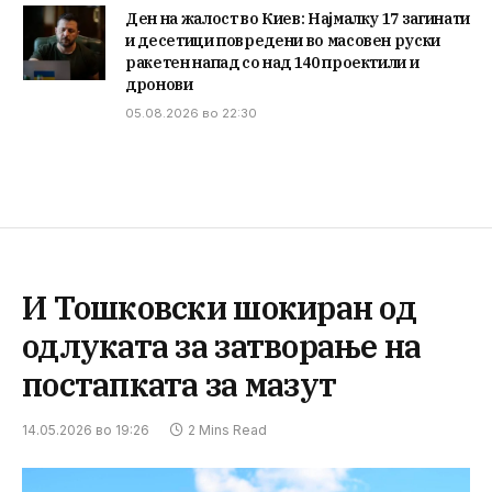
Ден на жалост во Киев: Најмалку 17 загинати
и десетици повредени во масовен руски
ракетен напад со над 140 проектили и
дронови
05.08.2026 во 22:30
И Тошковски шокиран од
одлуката за затворање на
постапката за мазут
14.05.2026 во 19:26
2 Mins Read