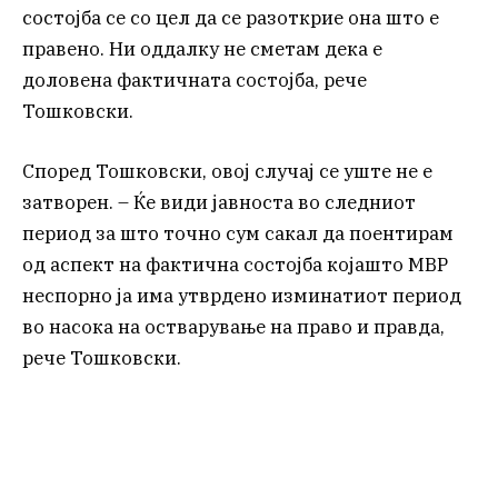
состојба се со цел да се разоткрие она што е
правено. Ни оддалку не сметам дека е
доловена фактичната состојба, рече
Тошковски.
Според Тошковски, овој случај се уште не е
затворен. – Ќе види јавноста во следниот
период за што точно сум сакал да поентирам
од аспект на фактична состојба којашто МВР
неспорно ја има утврдено изминатиот период
во насока на остварување на право и правда,
рече Тошковски.