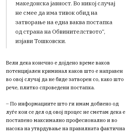
македонска јавност. Во никој случај
не смее да има тивок обид на
затворање на една ваква постапка
од страна на Обвинителството“,
изјави Тошковски.
Вели дека конечно е дојдено време ваков
потенцијален криминал каков што е направен
во овој случај да не биде затворен со, како што
рече, плитко спроведени постапка.
– По информациите што ги имам добиено од
луѓе кои се дел од овој процес не сметам дека е
постапено максимално професионално и во
насока на утврдување на правилната фактична