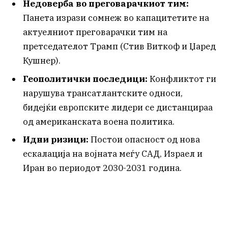
Недоверба во преговарачкиот тим:
Панета изрази сомнеж во капацитетите на
актуелниот преговарачки тим на
претседателот Трамп (Стив Виткоф и Џаред
Кушнер).
Геополитички последици:
Конфликтот ги
нарушува трансатлантските односи,
бидејќи европските лидери се дистанцираа
од американската воена политика.
Идни ризици:
Постои опасност од нова
ескалација на војната меѓу САД, Израел и
Иран во периодот 2030-2031 година.