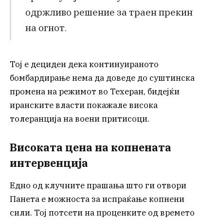
одржливо решение за траен прекин
на огнот.
Тој е дециден дека континуираното
бомбардирање нема да доведе до суштинска
промена на режимот во Техеран, бидејќи
иранските власти покажале висока
толеранција на воени притисоци.
Високата цена на копнената
интервенција
Едно од клучните прашања што ги отвори
Панета е можноста за испраќање копнени
сили. Тој потсети на проценките од времето