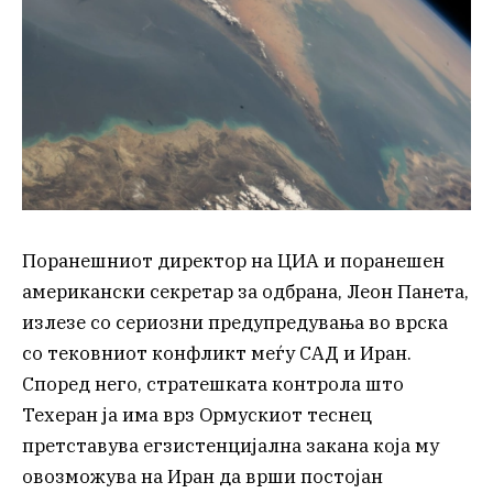
Поранешниот директор на ЦИА и поранешен
американски секретар за одбрана, Леон Панета,
излезе со сериозни предупредувања во врска
со тековниот конфликт меѓу САД и Иран.
Според него, стратешката контрола што
Техеран ја има врз Ормускиот теснец
претставува егзистенцијална закана која му
овозможува на Иран да врши постојан