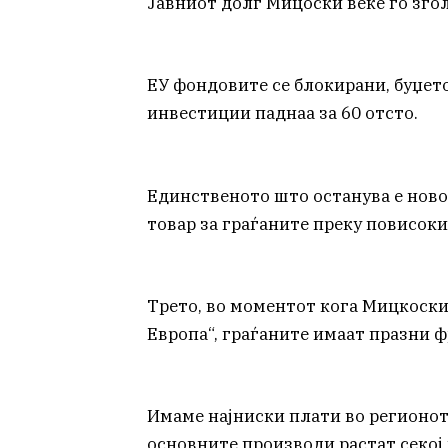
Јавниот долг Мицоски веќе го згол
ЕУ фондовите се блокирани, буџето
инвестиции паднаа за 60 отсто.
Единственото што останува е нов
товар за граѓаните преку повисоки
Трето, во моментот кога Мицкоски 
Европа“, граѓаните имаат празни 
Имаме најниски плати во регионот
основните производи растат секој 