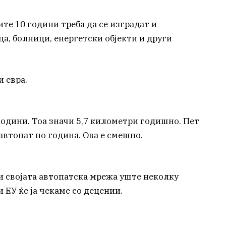
ите 10 години треба да се изградат и
а, болници, енергетски објекти и други
и евра.
години. Тоа значи 5,7 километри годишно. Пет
втопат по година. Ова е смешно.
ди својата автопатска мрежа уште неколку
 ЕУ ќе ја чекаме со децении.