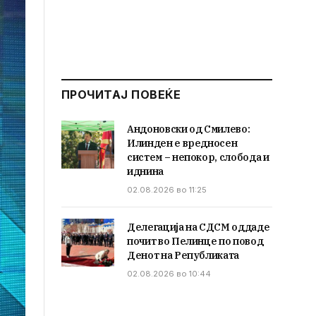
ПРОЧИТАЈ ПОВЕЌЕ
Андоновски од Смилево:
Илинден е вредносен
систем – непокор, слобода и
иднина
02.08.2026 во 11:25
Делегација на СДСМ оддаде
почит во Пелинце по повод
Денот на Републиката
02.08.2026 во 10:44