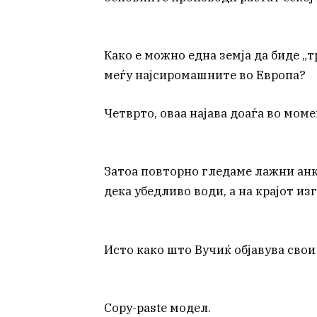
Како е можно една земја да биде „т
меѓу најсиромашните во Европа?
Четврто, оваа најава доаѓа во мом
Затоа повторно гледаме лажни анк
дека убедливо води, а на крајот изг
Исто како што Вучиќ објавува свои 
Copy-paste модел.