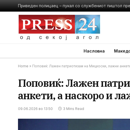
Приведен полицаец – пукал со службениот пиштол пр
Насловна
Македо
Home
»
Поповиќ: Лажен патриотизам на Мицкоски, лажни анкети
Поповиќ: Лажен патри
анкети, а наскоро и ла
09.06.2026 во 13:50
3 Mins Read