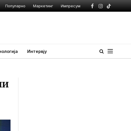
Популарно
Маркетинг
Импресум
Facebook
Instagram
TikTok
нологија
Интервју
ни