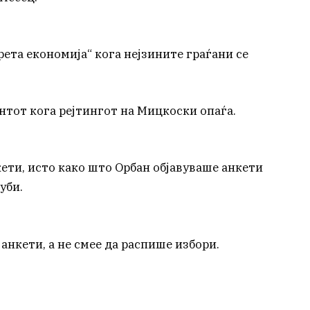
рета економија“ кога нејзините граѓани се
ентот кога рејтингот на Мицкоски опаѓа.
ети, исто како што Орбан објавуваше анкети
уби.
анкети, а не смее да распише избори.