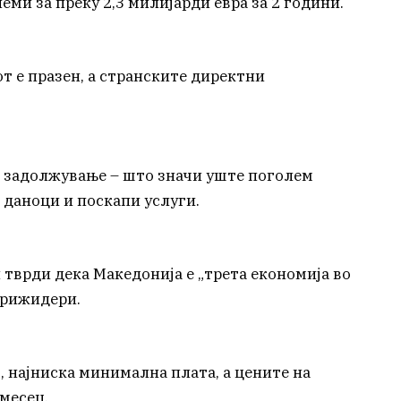
еми за преку 2,3 милијарди евра за 2 години.
т е празен, а странските директни
о задолжување – што значи уште поголем
 даноци и поскапи услуги.
тврди дека Македонија е „трета економија во
фрижидери.
, најниска минимална плата, а цените на
месец.