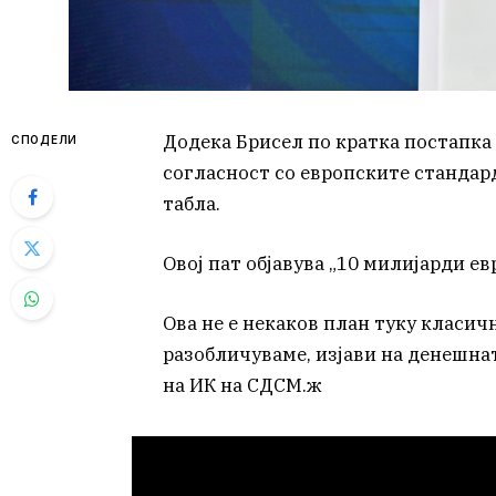
Додека Брисел по кратка постапка 
СПОДЕЛИ
согласност со европските стандар
табла.
Овој пат објавува „10 милијарди ев
Ова не е некаков план туку класичн
разобличуваме, изјави на денешна
на ИК на СДСМ.ж