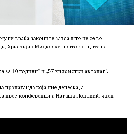
му ги враќа законите затоа што не се во
ди, Христијан Мицкоски повторно црта на
ра за 10 години“ и „57 километри автопат“.
а пропаганда која ние денеска ја
та прес-конференција Наташа Поповиќ, член