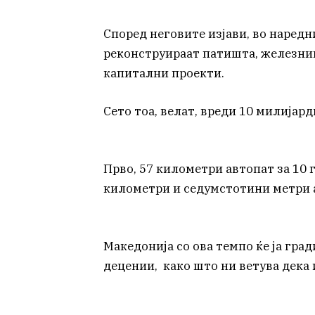
Според неговите изјави, во наредн
реконструираат патишта, железниц
капитални проекти.
Сето тоа, велат, вреди 10 милијард
Прво, 57 километри автопат за 10 
километри и седумстотини метри а
Македонија со ова темпо ќе ја гра
децении, како што ни ветува дека и