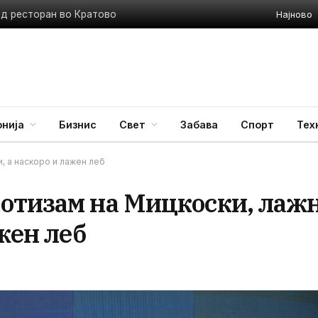
Најново
ед ресторан во Кратово
нија
Бизнис
Свет
Забава
Спорт
Тех
, а наскоро и лажен леб
отизам на Мицкоски, лаж
жен леб