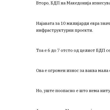
Второ, БДП на Македонија изнесува
Најавата за 10 милијарди евра зна
инфраструктурни проекти.
Тоа е 6 до 7 отсто од целиот БДП с
Ова е огромен износ за ваква мала
Но, уште поопасно е што нема ниту