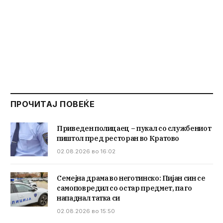
ПРОЧИТАЈ ПОВЕЌЕ
Приведен полицаец – пукал со службениот
пиштол пред ресторан во Кратово
02.08.2026 во 16:02
Семејна драма во неготинско: Пијан син се
самоповредил со остар предмет, па го
нападнал татка си
02.08.2026 во 15:50