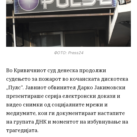
ФОТО: Press24
Во Кривичниот суд денеска продолжи
судењето за пожарот во кочанската дискотека
„Пулс“. Јавниот обвинител Дарко Јакимовски
презентираше серија електронски докази и
видео снимки од социјалните мрежи и
медиумите, кои ги документираат настапите
на групата ДНК и моментот на избувнување на
трагедијата.