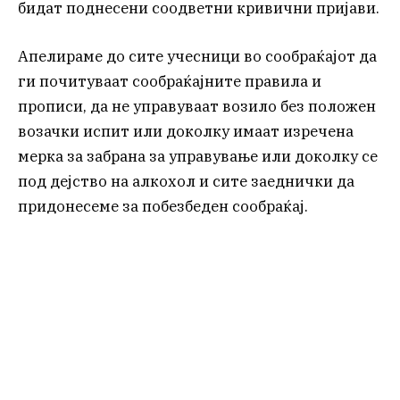
бидат поднесени соодветни кривични пријави.
Апелираме до сите учесници во сообраќајот да
ги почитуваат сообраќајните правила и
прописи, да не управуваат возило без положен
возачки испит или доколку имаат изречена
мерка за забрана за управување или доколку се
под дејство на алкохол и сите заеднички да
придонесеме за побезбеден сообраќај.