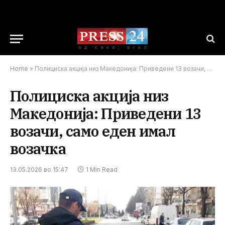
Home
»
Полициска акција низ Македонија: Приведени 13 возачи, само еден имал возачка
Полициска акција низ
Македонија: Приведени 13
возачи, само еден имал
возачка
13.05.2026 во 15:47
1 Min Read