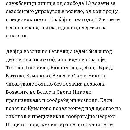
службеници лишија од слобода 13 возачи за
безобѕирно управување возило, од кои тројца
предизвикале сообраќајни незгоди, 12 возеле
без возачка дозвола, еден под дејство на
алкохол.
Двајца возачи во Гевгелија (еден бил и под
дејство на алкохол), и по еден во Скопје,
Тетово, Гостивар, Валандово, Дебар, Охрид,
Битола, Куманово, Велес и Свети Николе
управувале возило без возачка дозвола.
Возачите во Велес и Свети Николе
предизвикале и сообраќајни незгоди. Еден
возач во Куманово возел мопед под дејство на
алкохол и предизвикал сообраќајна несреќа.
По целосно документирање на случаите ќе