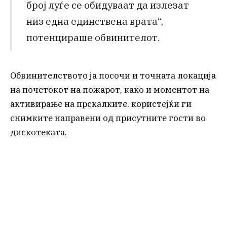
број луѓе се обидуваат да излезат
низ една единствена врата“,
потенцираше обвинителот.
Обвинителството ја посочи и точната локација
на почетокот на пожарот, како и моментот на
активирање на прскалките, користејќи ги
снимките направени од присутните гости во
дискотеката.