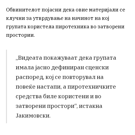
Обвинителот појасни дека овие материјали се
клучни за утврдување на начинот на кој
групата користела пиротехника во затворени
простории.
„Видеата покажуваат дека групата
имала јасно дефиниран сценски
распоред, кој се повторувал на
повеќе настапи, а пиротехничките
средства биле користени и во
затворени простори“, истакна
Јакимовски.