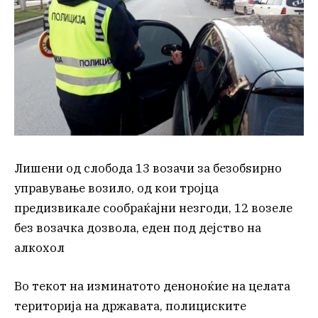
Лишени од слобода 13 возачи за безобѕирно
управување возило, од кои тројца
предизвикале сообраќајни незгоди, 12 возеле
без возачка дозвола, еден под дејство на
алкохол
Во текот на изминатото деноноќие на целата
територија на државата, полициските