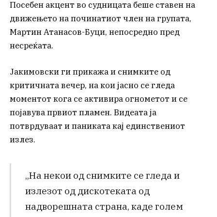
Посебен акцент во судницата беше ставен на
движењето на починатиот член на групата,
Мартин Атанасов-Буци, непосредно пред
несреќата.
Јакимовски ги прикажа и снимките од
критичната вечер, на кои јасно се гледа
моментот кога се активира огнометот и се
појавува првиот пламен. Видеата ја
потврдуваат и паниката кај единствениот
излез.
„На некои од снимките се гледа и
излезот од дискотеката од
надворешната страна, каде голем