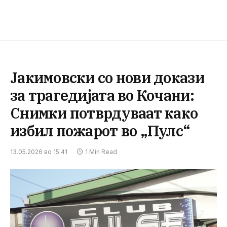
Јакимовски со нови докази
за трагедијата во Кочани:
Снимки потврдуваат како
избил пожарот во „Пулс“
13.05.2026 во 15:41
1 Min Read