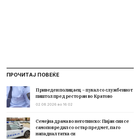
ПРОЧИТАЈ ПОВЕЌЕ
Приведен полицаец – пукал со службениот
пиштол пред ресторан во Кратово
02.08.2026 во 16:02
Семејна драма во неготинско: Пијан син се
самоповредил со остар предмет, па го
нападнал татка си