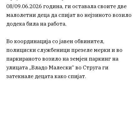
08/09.06.2026 година, ги оставала своите две
малолетни деца да спијат во нејзиното возило
додека била на работа.
Во координација со јавен обвинител,
полициски службеници презеле мерки и во
паркираното возило на земјен паркинг на
улицата „Владо Малески“ во Струга ги
затекнале децата како спијат.