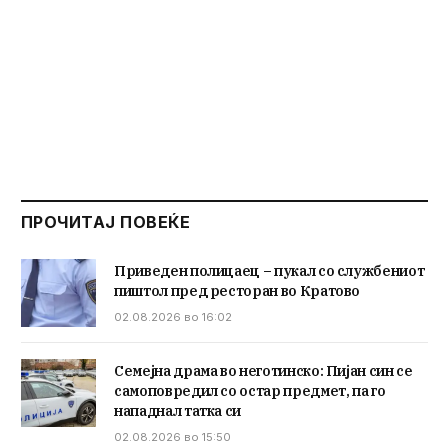
ПРОЧИТАЈ ПОВЕЌЕ
Приведен полицаец – пукал со службениот
пиштол пред ресторан во Кратово
02.08.2026 во 16:02
Семејна драма во неготинско: Пијан син се
самоповредил со остар предмет, па го
нападнал татка си
02.08.2026 во 15:50