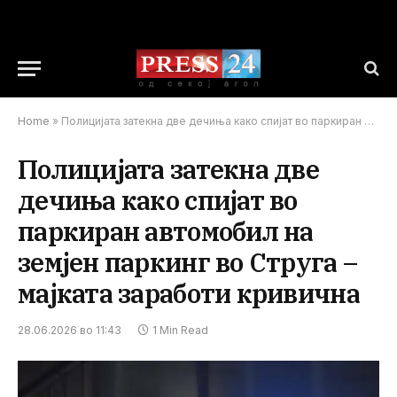
Home
»
Полицијата затекна две дечиња како спијат во паркиран автомобил на земјен паркинг во Струга – мајката заработи кривична
Полицијата затекна две
дечиња како спијат во
паркиран автомобил на
земјен паркинг во Струга –
мајката заработи кривична
28.06.2026 во 11:43
1 Min Read