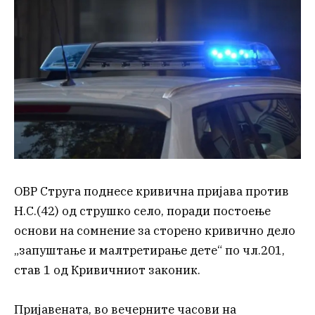
ОВР Струга поднесе кривична пријава против
Н.С.(42) од струшко село, поради постоење
основи на сомнение за сторено кривично дело
„запуштање и малтретирање дете“ по чл.201,
став 1 од Кривичниот законик.
Пријавената, во вечерните часови на