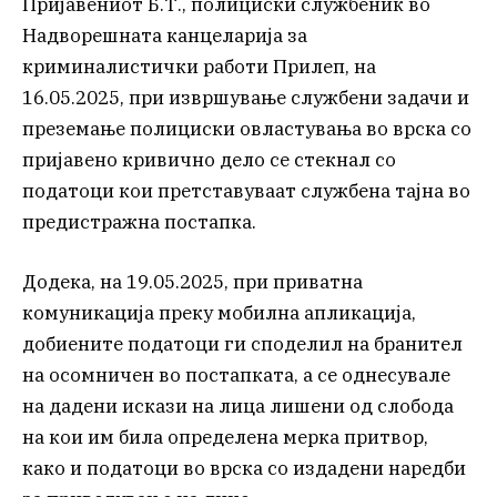
Пријавениот Б.Т., полициски службеник во
Надворешната канцеларија за
криминалистички работи Прилеп, на
16.05.2025, при извршување службени задачи и
преземање полициски овластувања во врска со
пријавено кривично дело се стекнал со
податоци кои претставуваат службена тајна во
предистражна постапка.
Додека, на 19.05.2025, при приватна
комуникација преку мобилна апликација,
добиените податоци ги споделил на бранител
на осомничен во постапката, а се однесувале
на дадени искази на лица лишени од слобода
на кои им била определена мерка притвор,
како и податоци во врска со издадени наредби