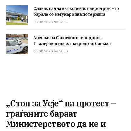
Словак падна на скопскиот аеродром – го
барале со меѓународна потерница
05.08.2026 во 14:52
Апсење на Скопскиот аеродром –
Италијанец носел патрони во багажот
05.08.2026 во 14:36
„Стоп за Усје“ на протест –
граѓаните бараат
Министерството да не и