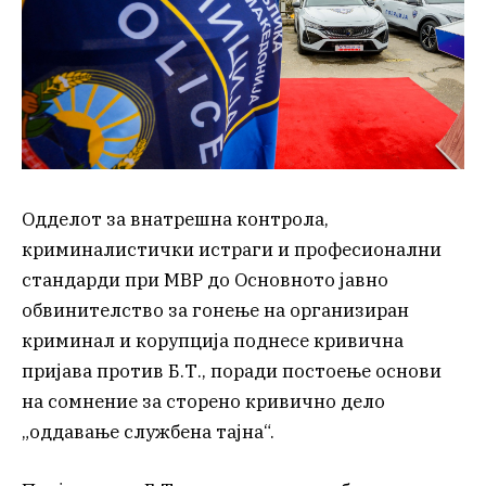
Одделот за внатрешна контрола,
криминалистички истраги и професионални
стандарди при МВР до Основното јавно
обвинителство за гонење на организиран
криминал и корупција поднесе кривична
пријава против Б.Т., поради постоење основи
на сомнение за сторено кривично дело
„оддавање службена тајна“.