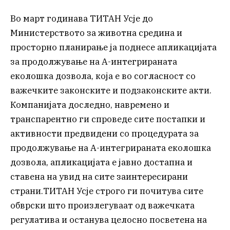
Во март годинава ТИТАН Усје до
Министерството за животна средина и
просторно планирање ја поднесе апликацијата
за продолжување на А-интегрираната
еколошка дозвола, која е во согласност со
важечките законските и подзаконските акти.
Компанијата доследно, навремено и
транспарентно ги спроведе сите постапки и
активности предвидени со процедурата за
продолжување на А-интегрираната еколошка
дозвола, апликацијата е јавно достапна и
ставена на увид на сите заинтересирани
страни.ТИТАН Усје строго ги почитува сите
обврски што произлегуваат од важечката
регулатива и останува целосно посветена на