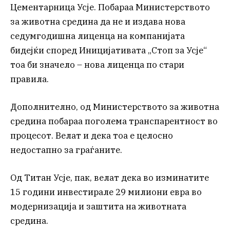
Цементарница Усје. Побараа Министерството
за животна средина да не и издава нова
седумгодишна лиценца на компанијата
бидејќи според Иницијативата „Стоп за Усје“
тоа би значело – нова лиценца по стари
правила.
Дополнително, од Министерството за животна
средина побараа поголема транспарентност во
процесот. Велат и дека тоа е целосно
недостапно за граѓаните.
Од Титан Усје, пак, велат дека во изминатите
15 години инвестирале 29 милиони евра во
модернизација и заштита на животната
средина.