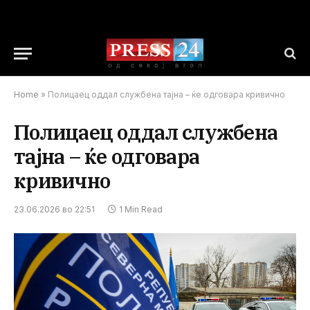
Home
»
Полицаец оддал службена тајна – ќе одговара кривично
Полицаец оддал службена
тајна – ќе одговара
кривично
23.06.2026 во 22:51
1 Min Read