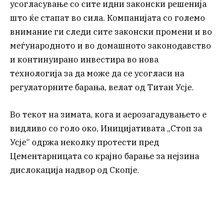
усогласување со сите идни законски решенија
што ќе стапат во сила. Компанијата со големо
внимание ги следи сите законски промени и во
меѓународното и во домашното законодавство
и континуирано инвестира во нова
технологија за да може да се усогласи на
регулаторните барања, велат од Титан Усје.
Во текот на зимата, кога и аерозагадувањето е
видливо со голо око, Иницијативата „Стоп за
Усје“ одржа неколку протести пред
Цементарницата со крајно барање за нејзина
дислокација надвор од Скопје.