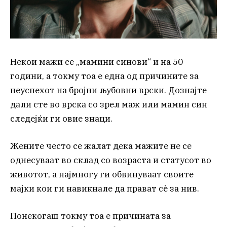
Некои мажи се „мамини синови“ и на 50
години, а токму тоа е една од причините за
неуспехот на бројни љубовни врски. Дознајте
дали сте во врска со зрел маж или мамин син
следејќи ги овие знаци.
Жените често се жалат дека мажите не се
однесуваат во склад со возраста и статусот во
животот, а најмногу ги обвинуваат своите
мајки кои ги навикнале да прават сè за нив.
Понекогаш токму тоа е причината за