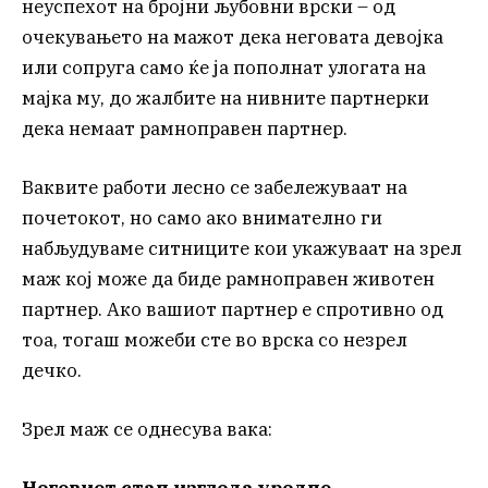
неуспехот на бројни љубовни врски – од
очекувањето на мажот дека неговата девојка
или сопруга само ќе ја пополнат улогата на
мајка му, до жалбите на нивните партнерки
дека немаат рамноправен партнер.
Ваквите работи лесно се забележуваат на
почетокот, но само ако внимателно ги
набљудуваме ситниците кои укажуваат на зрел
маж кој може да биде рамноправен животен
партнер. Ако вашиот партнер е спротивно од
тоа, тогаш можеби сте во врска со незрел
дечко.
Зрел маж се однесува вака: