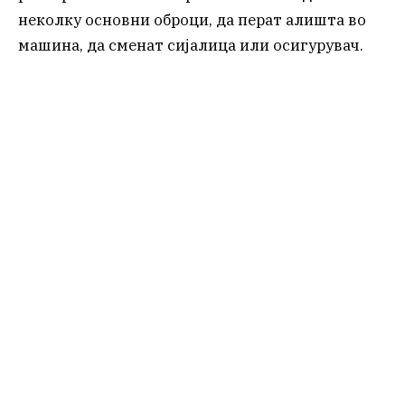
неколку основни оброци, да перат алишта во
машина, да сменат сијалица или осигурувач.