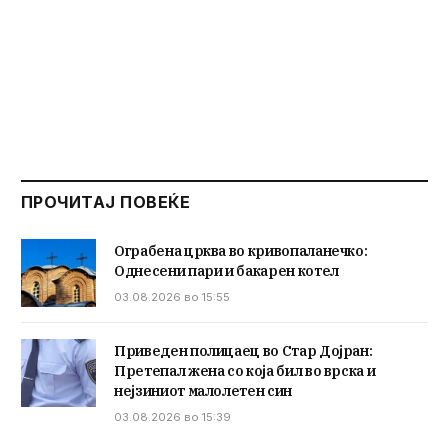
ПРОЧИТАЈ ПОВЕЌЕ
Ограбена црква во кривопаланечко:
Однесени пари и бакарен котел
03.08.2026 во 15:55
Приведен полицаец во Стар Дојран:
Претепал жена со која бил во врска и
нејзиниот малолетен син
03.08.2026 во 15:39