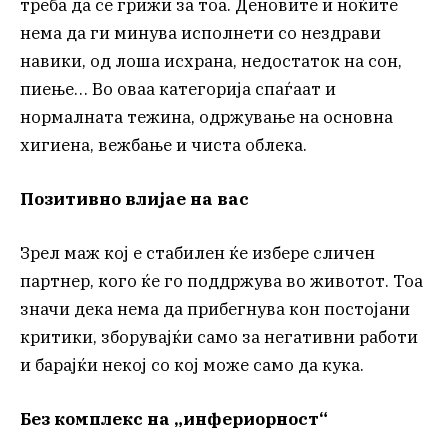
треба да се грижи за тоа. Деновите и ноќите
нема да ги минува исполнети со нездрави
навики, од лоша исхрана, недостаток на сон,
пиење… Во оваа категорија спаѓаат и
нормалната тежина, одржување на основна
хигиена, вежбање и чиста облека.
Позитивно влијае на вас
Зрел маж кој е стабилен ќе избере сличен
партнер, кого ќе го поддржува во животот. Тоа
значи дека нема да прибегнува кон постојани
критики, зборувајќи само за негативни работи
и барајќи некој со кој може само да кука.
Без комплекс на „инфериорност“