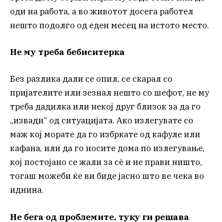
оди на работа, а во животот досега работел
нешто подолго од еден месец на истото место.
Не му треба бебиситерка
Без разлика дали се опил, се скарал со
пријателите или зезнал нешто со шефот, не му
треба дадилка или некој друг близок за да го
„извади“ од ситуацијата. Ако излегувате со
маж кој морате да го избркате од кафуле или
кафана, или да го носите дома по излегување,
кој постојано се жали за сè и не прави ништо,
тогаш можеби ќе ви биде јасно што ве чека во
иднина.
Не бега од проблемите, туку ги решава