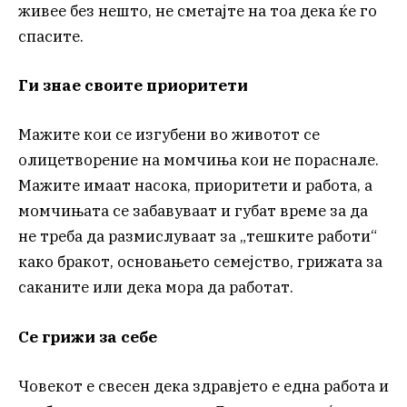
живее без нешто, не сметајте на тоа дека ќе го
спасите.
Ги знае своите приоритети
Мажите кои се изгубени во животот се
олицетворение на момчиња кои не пораснале.
Мажите имаат насока, приоритети и работа, а
момчињата се забавуваат и губат време за да
не треба да размислуваат за „тешките работи“
како бракот, основањето семејство, грижата за
саканите или дека мора да работат.
Се грижи за себе
Човекот е свесен дека здравјето е една работа и