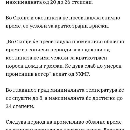
максималната од 20 до 26 степени.
Во Скопје и околината ќе преовладува слично
време, со услови за краткотрајни врнежи.
„Во Скопје ќе преовладува променливо облачно
време со сончеви периоди, а во делови од
котлината ќе има услови за краткотраен
пороен дожд и грмежи. Ќе дува слаб до умерен
променлив ветер“, велат од УХМР.
Во главниот град минималната температура ќе
се спушти до 8, а максималната ќе достигне до
24 степени.
Следува период на променливо облачно време
со сончеви периоди во текот на денот. Локално