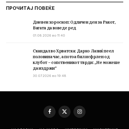
ПРОЧИТАЈ ПОВЕЌЕ
Дневен хороскоп: Одличен ден за Ракот,
Вагата да воведе ред
01.08.2026 во 11:40
Скандал во Хрватска: Дарко Лазиќ пеел
половина час, а потоа бил исфрлен од
клубот – сопственикот тврди: „Не можеше
да издржи“
30.07.2026 во 19:48
Facebook
X
Instagram
(Twitter)