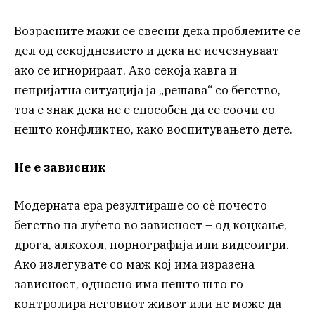
Возрасните мажи се свесни дека проблемите се
дел од секојдневието и дека не исчезнуваат
ако се игнорираат. Ако секоја кавга и
непријатна ситуација ја „решава“ со бегство,
тоа е знак дека не е способен да се соочи со
нешто конфликтно, како воспитувањето дете.
Не е зависник
Модерната ера резултираше со сè почесто
бегство на луѓето во зависност – од коцкање,
дрога, алкохол, порнографија или видеоигри.
Ако излегувате со маж кој има изразена
зависност, односно има нешто што го
контролира неговиот живот или не може да