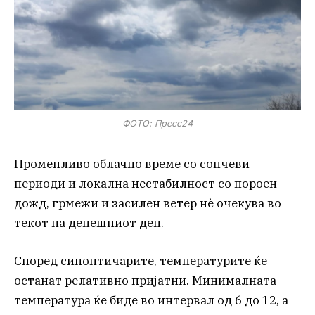
ФОТО: Пресс24
Променливо облачно време со сончеви
периоди и локална нестабилност со пороен
дожд, грмежи и засилен ветер нè очекува во
текот на денешниот ден.
Според синоптичарите, температурите ќе
останат релативно пријатни. Минималната
температура ќе биде во интервал од 6 до 12, а