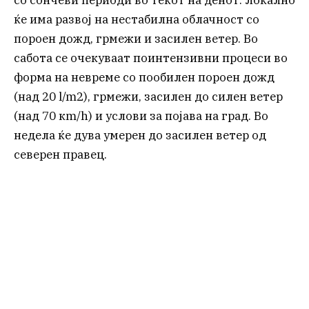
ќе има развој на нестабилна облачност со
пороен дожд, грмежи и засилен ветер. Во
сабота се очекуваат поинтензивни процеси во
форма на невреме со пообилен пороен дожд
(над 20 l/m2), грмежи, засилен до силен ветер
(над 70 кm/h) и услови за појава на град. Во
недела ќе дува умерен до засилен ветер од
северен правец.