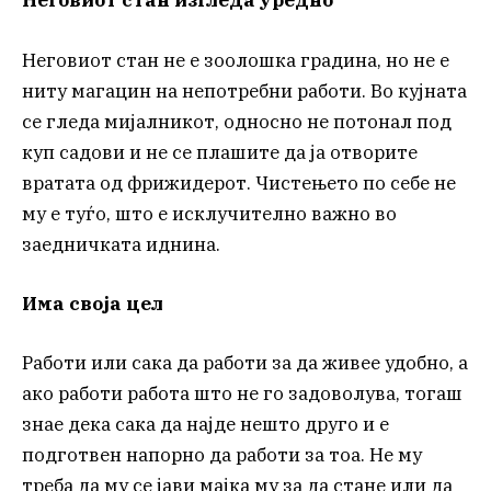
Неговиот стан изгледа уредно
Неговиот стан не е зоолошка градина, но не е
ниту магацин на непотребни работи. Во кујната
се гледа мијалникот, односно не потонал под
куп садови и не се плашите да ја отворите
вратата од фрижидерот. Чистењето по себе не
му е туѓо, што е исклучително важно во
заедничката иднина.
Има своја цел
Работи или сака да работи за да живее удобно, а
ако работи работа што не го задоволува, тогаш
знае дека сака да најде нешто друго и е
подготвен напорно да работи за тоа. Не му
треба да му се јави мајка му за да стане или да