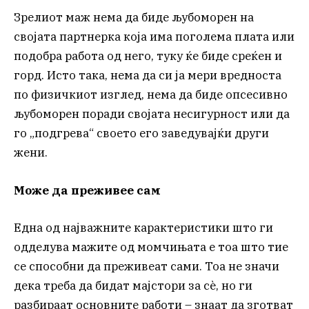
Зрелиот маж нема да биде љубоморен на
својата партнерка која има поголема плата или
подобра работа од него, туку ќе биде среќен и
горд. Исто така, нема да си ја мери вредноста
по физичкиот изглед, нема да биде опсесивно
љубоморен поради својата несигурност или да
го „подгрева“ своето его заведувајќи други
жени.
Може да преживее сам
Една од најважните карактеристики што ги
одделува мажите од момчињата е тоа што тие
се способни да преживеат сами. Тоа не значи
дека треба да бидат мајстори за сè, но ги
разбираат основните работи – знаат да зготват