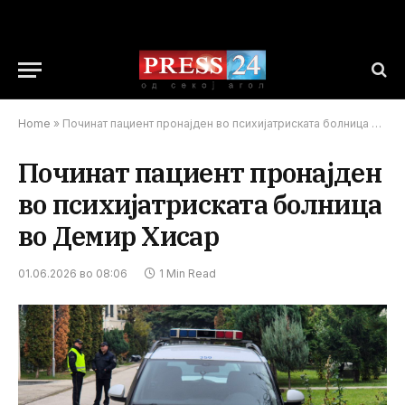
Home
»
Починат пациент пронајден во психијатриската болница во Демир Хисар
Починат пациент пронајден
во психијатриската болница
во Демир Хисар
01.06.2026 во 08:06
1 Min Read