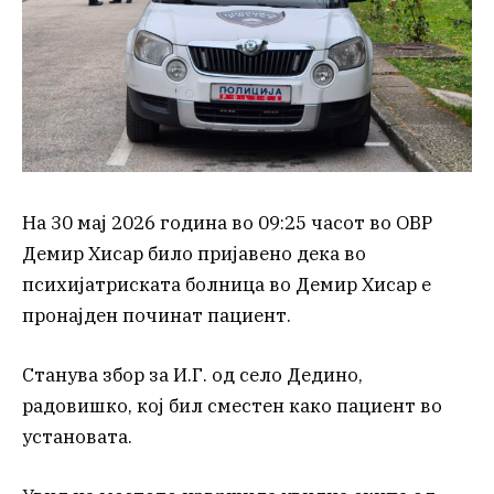
На 30 мај 2026 година во 09:25 часот во ОВР
Демир Хисар било пријавено дека во
психијатриската болница во Демир Хисар е
пронајден починат пациент.
Станува збор за И.Г. од село Дедино,
радовишко, кој бил сместен како пациент во
установата.