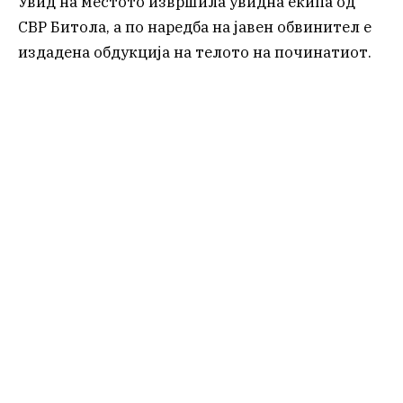
Увид на местото извршила увидна екипа од
СВР Битола, а по наредба на јавен обвинител е
издадена обдукција на телото на починатиот.