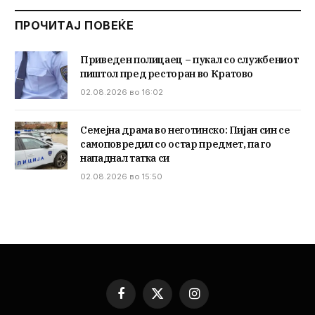
ПРОЧИТАЈ ПОВЕЌЕ
Приведен полицаец – пукал со службениот
пиштол пред ресторан во Кратово
02.08.2026 во 16:02
Семејна драма во неготинско: Пијан син се
самоповредил со остар предмет, па го
нападнал татка си
02.08.2026 во 15:50
Facebook
X
Instagram
(Twitter)