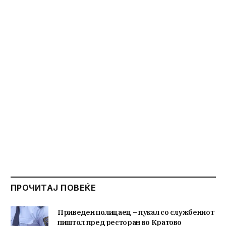
ПРОЧИТАЈ ПОВЕЌЕ
Приведен полицаец – пукал со службениот
пиштол пред ресторан во Кратово