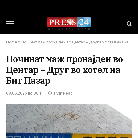
Home
»
Починат маж пронајден во Центар – Друг во хотел на Бит Пазар
Починат маж пронајден во
Центар – Друг во хотел на
Бит Пазар
08.06.2026 во 08:11
1 Min Read