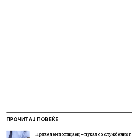
ПРОЧИТАЈ ПОВЕЌЕ
Приведен полицаец – пукал со службениот