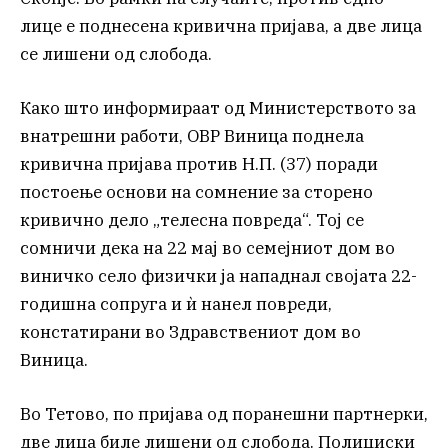
лице е поднесена кривична пријава, а две лица
се лишени од слобода.
Како што информираат од Министерството за
внатрешни работи, ОВР Виница поднела
кривична пријава против Н.П. (37) поради
постоење основи на сомнение за сторено
кривично дело „телесна повреда“. Тој се
сомничи дека на 22 мај во семејниот дом во
виничко село физички ја нападнал својата 22-
годишна сопруга и ѝ нанел повреди,
констатирани во Здравствениот дом во
Виница.
Во Тетово, по пријава од поранешни партнерки,
две лица биле лишени од слобода. Полициски