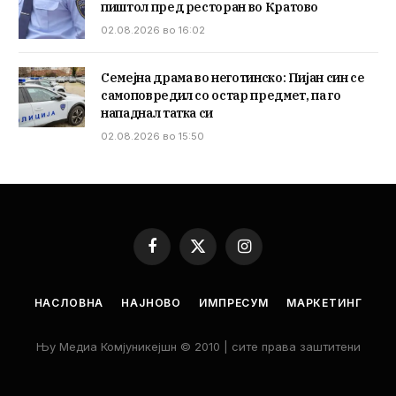
пиштол пред ресторан во Кратово
02.08.2026 во 16:02
Семејна драма во неготинско: Пијан син се
самоповредил со остар предмет, па го
нападнал татка си
02.08.2026 во 15:50
Facebook
X
Instagram
(Twitter)
НАСЛОВНА
НАЈНОВО
ИМПРЕСУМ
МАРКЕТИНГ
Њу Медиа Комјуникејшн © 2010 | сите права заштитени