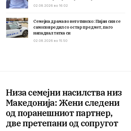
02.08.2026 во 16:02
Семејна драма во неготинско: Пијан син се
самоповредил со остар предмет, па го
нападнал татка си
02.08.2026 во 15:50
Низа семејни насилства низ
Македонија: Жени следени
од поранешниот партнер,
две претепани од сопругот