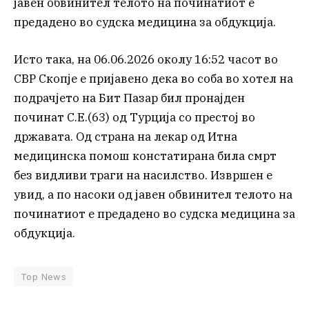
јавен обвинител телото на починатиот е
предадено во судска медицина за обдукција.
Исто така, на 06.06.2026 околу 16:52 часот во
СВР Скопје е пријавено дека во соба во хотел на
подрачјето на Бит Пазар бил пронајден
починат С.Е.(63) од Турција со престој во
државата. Од страна на лекар од Итна
медицинска помош констатирана била смрт
без видливи траги на насилство. Извршен е
увид, а по насоки од јавен обвинител телото на
починатиот е предадено во судска медицина за
обдукција.
Top News