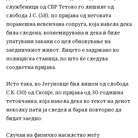
службеници од СВР Тетово го лишиле од
слобода Ј.С. (58), по пријава од неговата
поранешна невенчана сопруга, која навела дека
била следена, вознемирувана и дека ѝ биле
упатувани закани со цел обновување на
заедничкиот живот. Лицето е задржано во
полициска станица, по што ќе следува
соодветна пријава.
Исто така, во Јегуновце бил лишен од слобода
С.К. (30) од Скопје, по пријава од 30-годишна
тетовчанка, која навела дека во текот на денот
неколку пати ја следел и барал повторно да
бидат заедно.
Случаи на физичко насилство меѓу