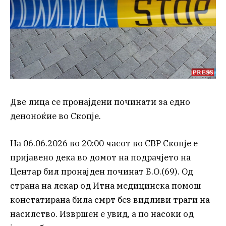
Две лица се пронајдени починати за едно
деноноќие во Скопје.
На 06.06.2026 во 20:00 часот во СВР Скопје е
пријавено дека во домот на подрачјето на
Центар бил пронајден починат Б.О.(69). Од
страна на лекар од Итна медицинска помош
констатирана била смрт без видливи траги на
насилство. Извршен е увид, а по насоки од