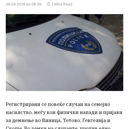
08.06.2026 во 08:06
2 Mins Read
Регистрирани се повеќе случаи на семејно
насилство, меѓу кои физички напади и пријави
за демнење во Виница, Тетово, Гевгелија и
Скопје. Во рамки на случаите, против едно