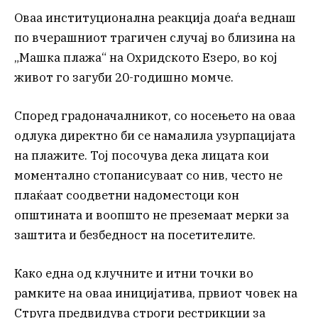
Оваа институционална реакција доаѓа веднаш
по вчерашниот трагичен случај во близина на
„Машка плажа“ на Охридското Езеро, во кој
живот го загуби 20-годишно момче.
Според градоначалникот, со носењето на оваа
одлука директно би се намалила узурпацијата
на плажите. Тој посочува дека лицата кои
моментално стопанисуваат со нив, често не
плаќаат соодветни надоместоци кон
општината и воопшто не преземаат мерки за
заштита и безбедност на посетителите.
Како една од клучните и итни точки во
рамките на оваа иницијатива, првиот човек на
Струга предвидува строги рестрикции за