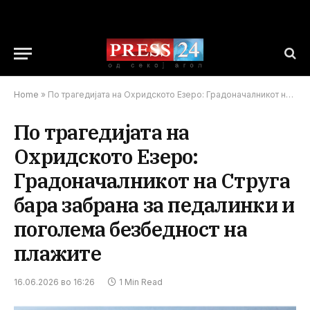
Home
»
По трагедијата на Охридското Езеро: Градоначалникот на Струга бара забрана за педалинки и поголема безбедност на плажите
По трагедијата на
Охридското Езеро:
Градоначалникот на Струга
бара забрана за педалинки и
поголема безбедност на
плажите
16.06.2026 во 16:26
1 Min Read