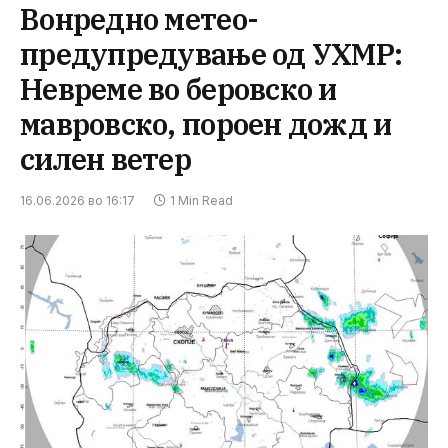
Вонредно метео-
предупредување од УХМР:
Невреме во беровско и
мавровско, пороен дожд и
силен ветер
16.06.2026 во 16:17
1 Min Read