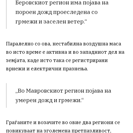
Беровскиот регион има појава на
пороен дожд проеследена со
грмежи и заселен ветер.“
Паралелно со ова, нестабилна воздушна маса
во исто време е активна и во западниот дел на
земјата, каде исто така се регистрирани
врнежи и електрични празнења.
„Во Мавровскиот регион појава на
умерен дожд и грмежи.“
Граѓаните и возачите во овие два региони се
повикуваат на зголемена претпазливост,