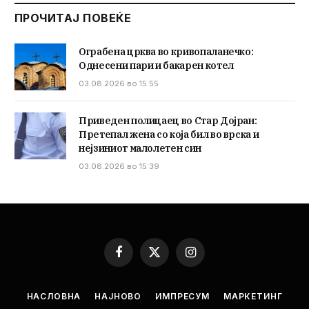
ПРОЧИТАЈ ПОВЕЌЕ
Ограбена црква во кривопаланечко:
Однесени пари и бакарен котел
03.08.2026 во 15:55
Приведен полицаец во Стар Дојран:
Претепал жена со која бил во врска и
нејзиниот малолетен син
03.08.2026 во 15:39
Facebook
X
Instagram
(Twitter)
НАСЛОВНА
НАЈНОВО
ИМПРЕСУМ
МАРКЕТИНГ