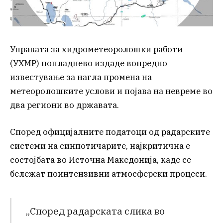
Управата за хидрометеоролошки работи
(УХМР) попладнево издаде вонредно
известување за нагла промена на
метеоролошките услови и појава на невреме во
два региони во државата.
Според официјалните податоци од радарските
системи на синпотичарите, најкритична е
состојбата во Источна Македонија, каде се
бележат поинтензивни атмосферски процеси.
„Според радарската слика во