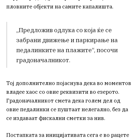
пловните објекти на самите капалишта.
„Предложив одлука со која ќе се
забрани движење и паркирање на
педалинките на плажите“, посочи
градоначалникот.
Тој дополнително појаснува дека во моментов
владее хаос со овие реквизити во езерото.
Градоначалникот смета дека голем дел од
овие педалинки се пуштаат нелегално, без да
се издаваат фискални сметки за нив.
Постапката за иницијативата сега е во рацете