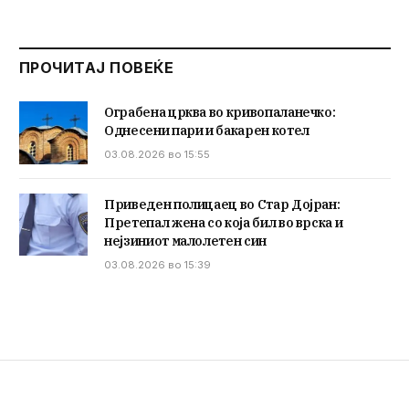
ПРОЧИТАЈ ПОВЕЌЕ
Ограбена црква во кривопаланечко:
Однесени пари и бакарен котел
03.08.2026 во 15:55
Приведен полицаец во Стар Дојран:
Претепал жена со која бил во врска и
нејзиниот малолетен син
03.08.2026 во 15:39