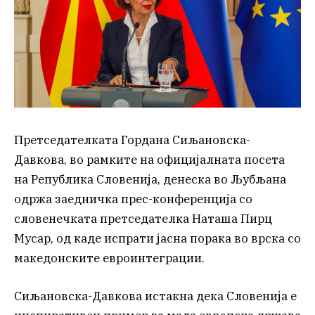
Претседателката Гордана Сиљановска-
Давкова, во рамките на официјалната посета
на Република Словенија, денеска во Љубљана
одржа заедничка прес-конференција со
словенечката претседателка Наташа Пирц
Мусар, од каде испрати јасна порака во врска со
македонските евроинтеграции.
Сиљановска-Давкова истакна дека Словенија е