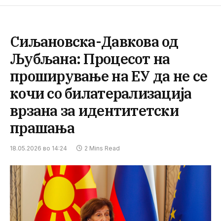
Сиљановска-Давкова од
Љубљана: Процесот на
проширување на ЕУ да не се
кочи со билатерализација
врзана за идентитетски
прашања
18.05.2026 во 14:24
2 Mins Read