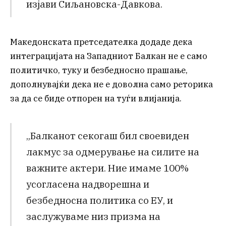
изјави Сиљановска-Давкова.
Македонската претседателка додаде дека
интеграцијата на Западниот Балкан не е само
политичко, туку и безбедносно прашање,
дополнувајќи дека не е доволна само реторика
за да се биде отпорен на туѓи влијанија.
„Балканот секогаш бил своевиден
лакмус за одмерување на силите на
важните актери. Ние имаме 100%
усогласена надворешна и
безбедносна политика со ЕУ, и
заслужуваме низ призма на