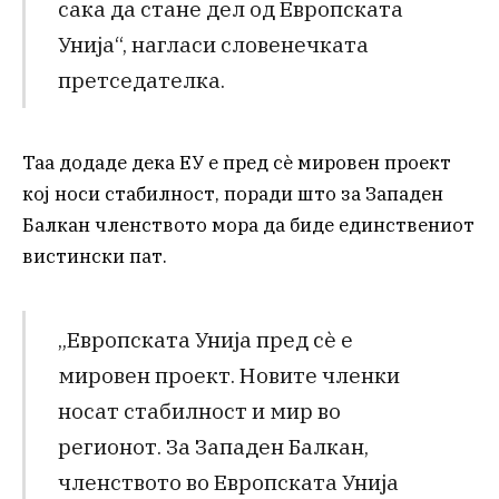
сака да стане дел од Европската
Унија“, нагласи словенечката
претседателка.
Таа додаде дека ЕУ е пред сè мировен проект
кој носи стабилност, поради што за Западен
Балкан членството мора да биде единствениот
вистински пат.
„Европската Унија пред сѐ е
мировен проект. Новите членки
носат стабилност и мир во
регионот. За Западен Балкан,
членството во Европската Унија