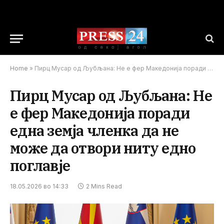
Home
»
Пирц Мусар од Љубљана: Не е фер Македонија поради една земја членка да не може да отвори ниту едно поглавје
Пирц Мусар од Љубљана: Не
е фер Македонија поради
една земја членка да не
може да отвори ниту едно
поглавје
18.05.2026 во 14:33
2 Mins Read