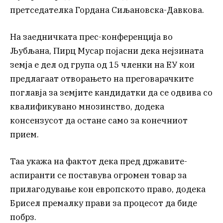
претседателка Гордана Сиљановска-Давкова.
На заедничката прес-конференција во
Љубљана, Пирц Мусар појасни дека нејзината
земја е дел од група од 15 членки на ЕУ кои
предлагаат отворањето на преговарачките
поглавја за земјите кандидатки да се одвива со
квалификувано мнозинство, додека
консензусот да остане само за конечниот
прием.
Таа укажа на фактот дека пред државите-
аспиранти се поставува огромен товар за
прилагодување кон европското право, додека
Брисел премалку прави за процесот да биде
побрз.