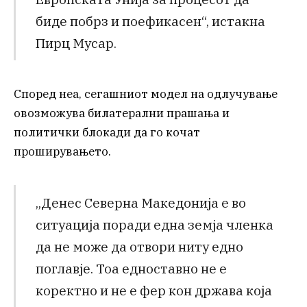
биде побрз и поефикасен“, истакна
Пирц Мусар.
Според неа, сегашниот модел на одлучување
овозможува билатерални прашања и
политички блокади да го кочат
проширувањето.
„Денес Северна Македонија е во
ситуација поради една земја членка
да не може да отвори ниту едно
поглавје. Тоа едноставно не е
коректно и не е фер кон држава која