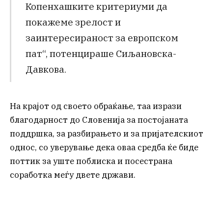
Копенхашките критериуми да
покажеме зрелост и
заинтересираност за европском
пат“, потенцираше Сиљановска-
Давкова.
На крајот од своето обраќање, таа изрази
благодарност до Словенија за постојаната
поддршка, за разбирањето и за пријателскиот
однос, со уверување дека оваа средба ќе биде
поттик за уште поблиска и посестрана
соработка меѓу двете држави.