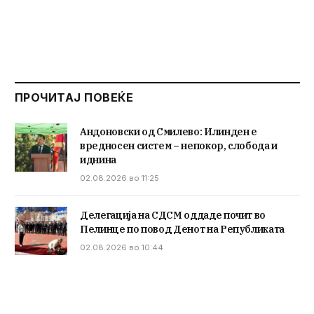
ПРОЧИТАЈ ПОВЕЌЕ
Андоновски од Смилево: Илинден е
вредносен систем – непокор, слобода и
иднина
02.08.2026 во 11:25
Делегација на СДСМ оддаде почит во
Пелинце по повод Денот на Републиката
02.08.2026 во 10:44