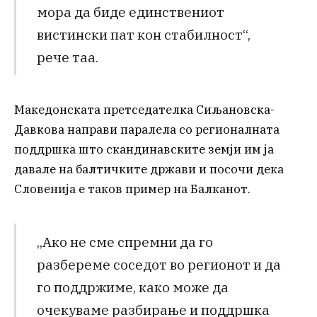
мора да биде единствениот
вистински пат кон стабилност“,
рече таа.
Македонската претседателка Сиљановска-
Давкова направи паралела со регионалната
поддршка што скандинавските земји им ја
давале на балтичките држави и посочи дека
Словенија е таков пример на Балканот.
„Ако не сме спремни да го
разбереме соседот во регионот и да
го поддржиме, како може да
очекуваме разбирање и поддршка