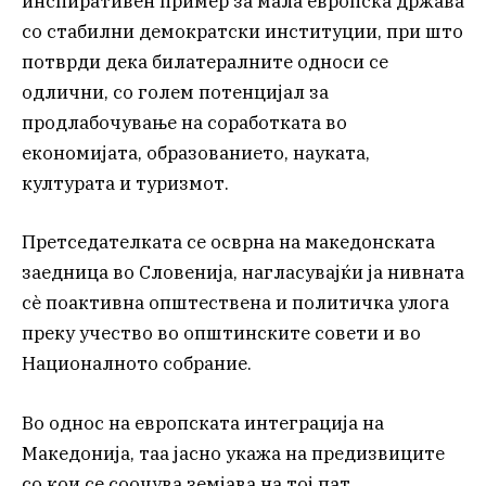
инспиративен пример за мала европска држава
со стабилни демократски институции, при што
потврди дека билатералните односи се
одлични, со голем потенцијал за
продлабочување на соработката во
економијата, образованието, науката,
културата и туризмот.
Претседателката се осврна на македонската
заедница во Словенија, нагласувајќи ја нивната
сè поактивна општествена и политичка улога
преку учество во општинските совети и во
Националното собрание.
Во однос на европската интеграција на
Македонија, таа јасно укажа на предизвиците
со кои се соочува земјава на тој пат.