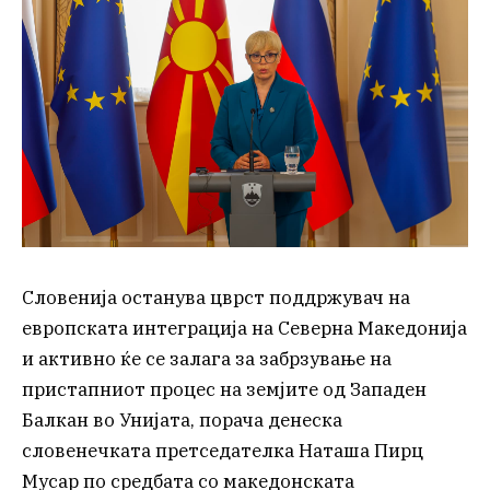
Словенија останува цврст поддржувач на
европската интеграција на Северна Македонија
и активно ќе се залага за забрзување на
пристапниот процес на земјите од Западен
Балкан во Унијата, порача денеска
словенечката претседателка Наташа Пирц
Мусар по средбата со македонската