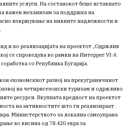
алните услуги. На состанокот беше истакнато
ва важен механизам за поддршка на
асно извршување на нивните надлежности и
.
вид и во реализацијата на проектот „Одржлив
кој се спроведува во рамки на Интеррег VI-А
соработка со Република Бугарија.
 кон економскиот развој на прекуграничниот
 развој на четирисезонски туризам и одржливо
ните ресурси. Вкупната вредност на проектот
дноста на активностите што ги реализираат
евра. Министерството за локална самоуправа
ање во висина од 78.420 евра за