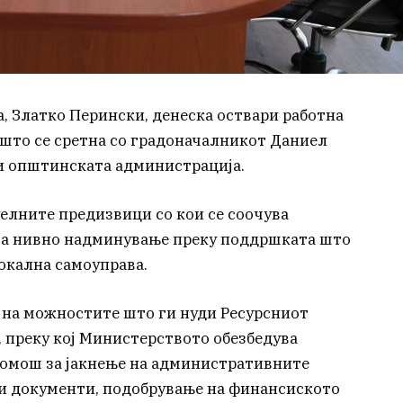
, Златко Перински, денеска оствари работна
 што се сретна со градоначалникот Даниел
и општинската администрација.
уелните предизвици со кои се соочува
за нивно надминување преку поддршката што
окална самоуправа.
 на можностите што ги нуди Ресурсниот
 преку кој Министерството обезбедува
помош за јакнење на административните
ки документи, подобрување на финансиското