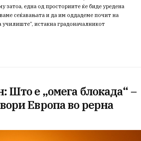
у затоа, една од просториите ќе биде уредена
чуваме сеќавањата и да им оддадеме почит на
а училиште“, истакна градоначалникот
: Што е „омега блокада“ –
вори Европа во рерна