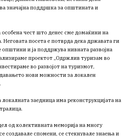
ва значајна поддршка за општината и
 особена чест што денес сме домаќини на
. Неговата посета е потврда дека државата ги
 општини и ја поддржува нивната развојна
еализираме проектот „Одржлив туризам во
инвестираме во развојот на туризмот,
здавањето нови можности за локален
.
а локалната заедница има реконструкцијата на
тралица.
у дел од колективната меморија на многу
се создавале спомени, се стекнувале знаења и