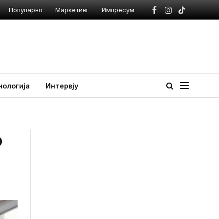
Популарно
Маркетинг
Импресум
Facebook
Instagram
TikTok
нологија
Интервју
о