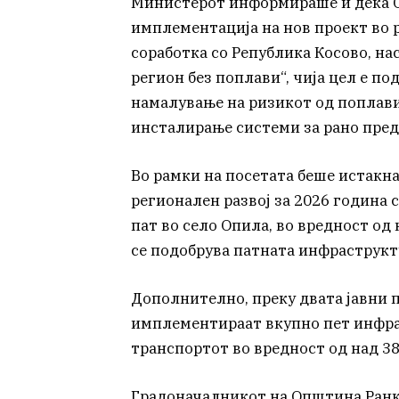
Министерот информираше и дека 
имплементација на нов проект во 
соработка со Република Косово, н
регион без поплави“, чија цел е п
намалување на ризикот од поплави
инсталирање системи за рано пре
Во рамки на посетата беше истакн
регионален развој за 2026 година 
пат во село Опила, во вредност од
се подобрува патната инфраструкт
Дополнително, преку двата јавни 
имплементираат вкупно пет инфра
транспортот во вредност од над 3
Градоначалникот на Општина Ранк