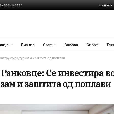
Најново
акарен котел
нија
Бизнис
Свет
Забава
Спорт
Тех
аструктура, туризам и заштита од поплави
 Ранковце: Се инвестира в
зам и заштита од поплави