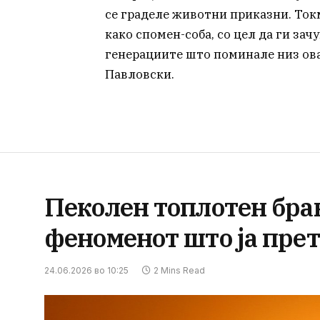
се граделе животни приказни. Токм
како спомен-соба, со цел да ги за
генерациите што поминале низ ов
Павловски.
Пеколен топлотен бран
феноменот што ја прет
24.06.2026 во 10:25
2 Mins Read