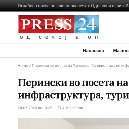
Ограбена црква во кривопаланечко: Однесени пари и б
Насловна
Македо
Home
»
Перински во посета на Ранковце: Се инвестира во инфр
Перински во посета на
инфраструктура, тури
24.06.2026 во 10:32
4 Mins Read