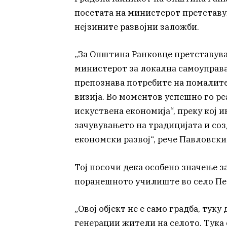
посетата на министерот претставу
нејзините развојни заложби.
„За Општина Ранковце претставува
министерот за локална самоуправа
препознава потребите на помалите
визија. Во моментов успешно го р
искуствена економија“, преку кој 
зачувувањето на традицијата и со
економски развој“, рече Павловски
Тој посочи дека особено значење з
поранешното училиште во село Пе
„Овој објект не е само градба, тук
генерации жители на селото. Тука 