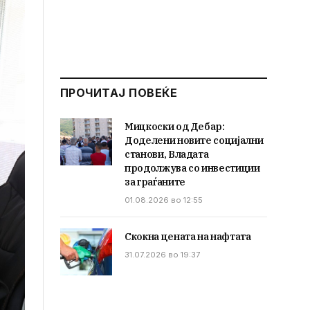
ПРОЧИТАЈ ПОВЕЌЕ
Мицкоски од Дебар:
Доделени новите социјални
станови, Владата
продолжува со инвестиции
за граѓаните
01.08.2026 во 12:55
Скокна цената на нафтата
31.07.2026 во 19:37