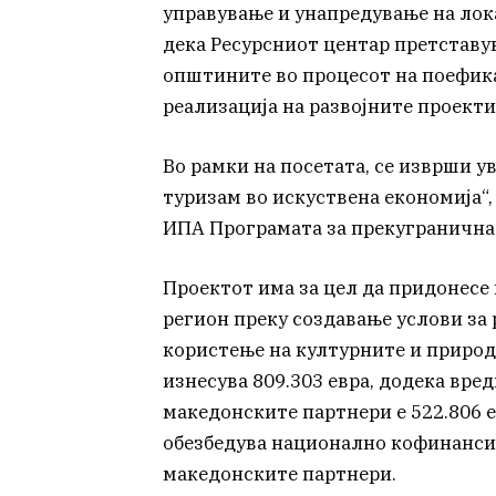
управување и унапредување на лок
дека Ресурсниот центар претставу
општините во процесот на поефик
реализација на развојните проекти
Во рамки на посетата, се изврши у
туризам во искуствена економија“, 
ИПА Програмата за прекугранична 
Проектот има за цел да придонесе
регион преку создавање услови за
користење на културните и природ
изнесува 809.303 евра, додека вре
македонските партнери е 522.806 
обезбедува национално кофинансир
македонските партнери.