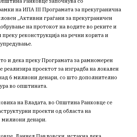
Општина Ранковце започнува со
рамки на ИПА III Програмата за прекугранична
асловен „Активни граѓани за прекуграничен
одобрување на протокот на водите во реките и
 преку реконструкција на речни корита и
дупредување.
ато и дека преку Програмата за рамномерен
се реализира проектот за изградба на локален
 над 6 милиони денари, со што дополнително
ура во општината.
повика на Владата, во Општина Ранковце се
структурни проекти од областа на
8 милиони денари.
овце, Даниел Павловски, истакна дека