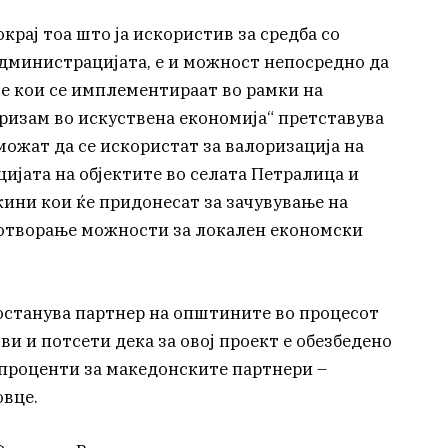
крај тоа што ја искористив за средба со
дминистрацијата, е и можност непосредно да
е кои се имплементираат во рамки на
изам во искуствена економија“ претставува
ожат да се искористат за валоризација на
ијата на објектите во селата Петралица и
ини кои ќе придонесат за зачувување на
и отворање можности за локален економски
останува партнер на општините во процесот
и и потсети дека за овој проект е обезбедено
проценти за македонските партнери –
вце.