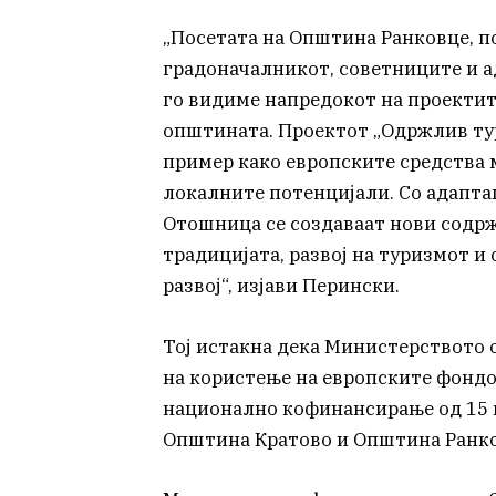
„Посетата на Општина Ранковце, по
градоначалникот, советниците и а
го видиме напредокот на проектит
општината. Проектот „Одржлив тур
пример како европските средства м
локалните потенцијали. Со адаптац
Отошница се создаваат нови содрж
традицијата, развој на туризмот 
развој“, изјави Перински.
Тој истакна дека Министерството 
на користење на европските фондов
национално кофинансирање од 15 
Општина Кратово и Општина Ранко