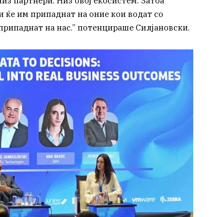
из партнери. Низ овој екосистем. Затоа
 ќе им припаднат на оние кои водат со
 припаднат на нас.” потенцираше Силјановски.