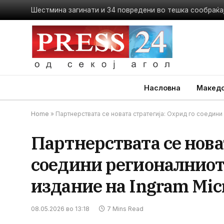
Шестмина загинати и 34 повредени во тешка сообраќај
Насловна
Македо
Home
»
Партнерствата се новата стратегија: Охрид го соедини
Партнерствата се нова
соедини регионалниот
издание на Ingram Mic
08.05.2026 во 13:18
7 Mins Read