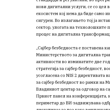
нови дигитални услуги, се со цел
екосистем кој нема да биде само и
сигурен. Во излагањето тој ја ист
сектор, улогата на технолошките 
процес на дигитална трансформаци
„Сајбер безбедноста е поставена к
Министерството за дигитална тран
активности во изминатите две го
стратегија за сајбер безбедност, 
усогласена со NIS 2 директивата н
за сајбер безбедност во рамки на 
Владиниот центар за одговор на са
Првиот панел на конференцијата, н
периметар до ВИ-задвижувана одбр
дискутираа за тоа како вештачката