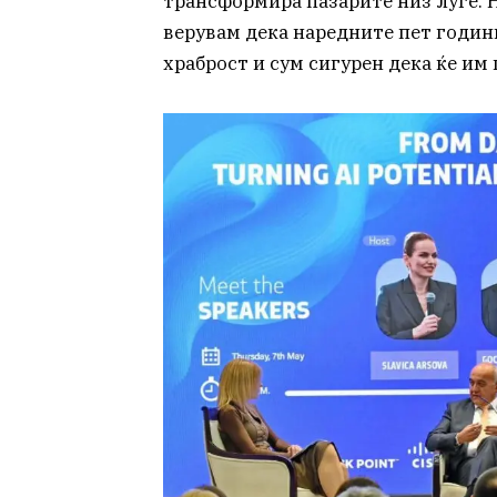
трансформира пазарите низ луѓе. Н
верувам дека наредните пет години
храброст и сум сигурен дека ќе им