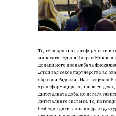
Тој се осврна на платформата и во
минатата година Инграм Микро изл
долари нето продажба за фискалнат
„стои зад секое партнерство во ова
обрати и Радослав Настасијевиќ В
трансформација, кој нагласи дека 
дигиталната доба, но истата завис
дигиталните системи. Тој потенци
безбедна дигитална инфраструкту
стандарди и регулативи, во програ