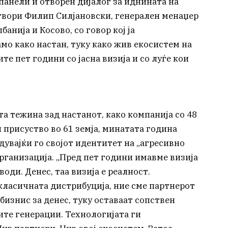
панели и отворен дијалог за иднината на
отвори Филип Силјановски, генерален менаџер
анија и Косово, со говор кој ја
о како настан, туку како жив екосистем на
е пет години со јасна визија и со луѓе кои
а тежина зад настанот, како компанија со 48
 присуство во 61 земја, минатата година
дувајќи го својот идентитет на „агресивно
рганизација. „Пред пет години имавме визија
води. Денес, таа визија е реалност.
ласичната дистрибуција, ние сме партнерот
 бизнис за денес, туку оставаат сопствен
те генерации. Технологијата ги