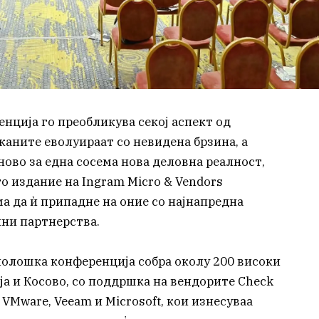
нција го преобликува секој аспект од
аканите еволуираат со невидена брзина, а
ово за една сосема нова деловна реалност,
то издание на Ingram Micro & Vendors
а да ѝ припадне на оние со најнапредна
лни партнерства.
нолошка конференција собра околу 200 високи
ја и Косово, со поддршка на вендорите Check
ra, VMware, Veeam и Microsoft, кои изнесуваа