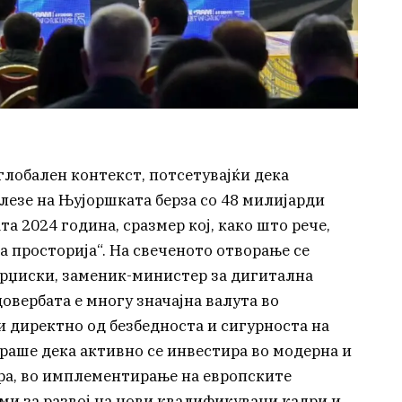
 глобален контекст, потсетувајќи дека
езе на Њујоршката берза со 48 милијарди
а 2024 година, сразмер кој, како што рече,
а просторија“. На свеченото отворање се
арџиски, заменик-министер за дигитална
довербата е многу значајна валута во
и директно од безбедноста и сигурноста на
раше дека активно се инвестира во модерна и
ра, во имплементирање на европските
ми за развој на нови квалификувани кадри и