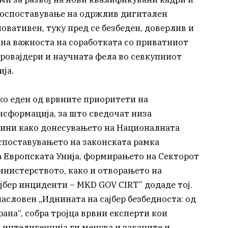
 воспоставување на одржлив дигитален
новативен, туку пред се безбеден, доверлив и
акна важноста на соработката со приватниот
провајдери и научната фела во севкупниот
ја.
ако еден од врвните приоритети на
сформација, за што сведочат низа
дини како донесувањето на Националната
воспоставувањето на законската рамка
а Европската Унија, формирањето на Секторот
Министерството, како и отворањето на
јбер инциденти – MKD GOV CIRT” додаде тој.
асловен „Иднината на сајбер безбедноста: од
ана“, собра тројца врвни експерти кои
 интелигенција ги менува и заканите и