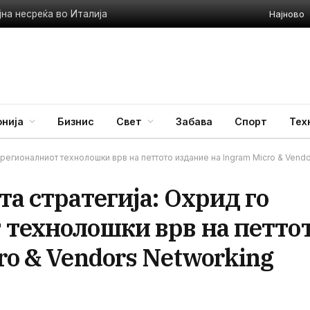
Најново
на несреќа во Италија
нија
Бизнис
Свет
Забава
Спорт
Тех
 регионалниот технолошки врв на петтото издание на Ingram Micro & Vend
та стратегија: Охрид го
 технолошки врв на петто
ro & Vendors Networking