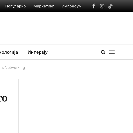
Популарно
Маркетинг
Импресум
Facebook
Instagram
TikTok
нологија
Интервју
ors Networking
то