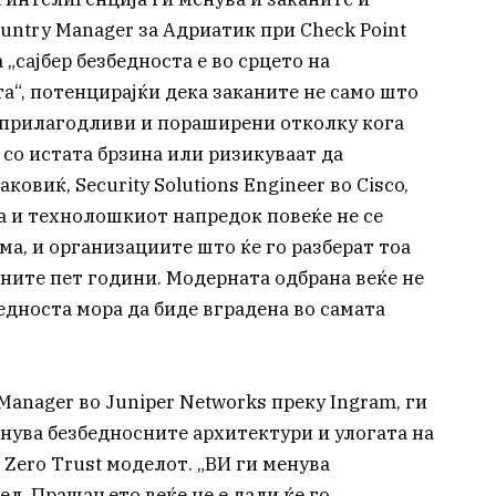
untry Manager за Адриатик при Check Point
 „сајбер безбедноста е во срцето на
“, потенцирајќи дека заканите не само што
 поприлагодливи и пораширени отколку кога
 со истата брзина или ризикуваат да
ковиќ, Security Solutions Engineer во Cisco,
а и технолошкиот напредок повеќе не се
ма, и организациите што ќе го разберат тоа
дните пет години. Модерната одбрана веќе не
едноста мора да биде вградена во самата
Manager во Juniper Networks преку Ingram, ги
нува безбедносните архитектури и улогата на
Zero Trust моделот. „ВИ ги менува
л. Прашањето веќе не е дали ќе го