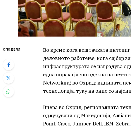
Во време кога вештачката интелиге
СПОДЕЛИ
деловното работење, кога сајбер з
инфраструктурата се изградува одн
една порака јасно одекна на петто
Networking во Охрид: иднината нем
технологија, туку на оние со најси
Вчера во Охрид, регионалната тех
одлучувачи од Македонија, Албани
Point, Cisco, Juniper, Dell, IBM, Zeb