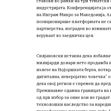
ставови во рамки на три тематски 
индустријата. Конференцијата ја 
на Инграм Микро за Македонија, Алб
позиционираше платформата не сам
партнерства, изграден во изминатит
веруваат во заедничка цел.
Силјановски истакна дека лобалнат
милијарди долари нето продажба и
излезе на Њујоршката берза, потвр
дигитална, неверојатно човечка” о
дека овој регион е спремен да пред
Преминавме одамна границата на к
од прв избор за оние кои не градат
технолошки наследство за наредни