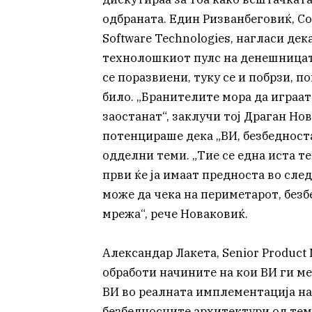
одбраната. Един Ризванбеговиќ, Co
Software Technologies, нагласи дека
технолошкиот пулс на денешницата
се поразвиени, туку се и побрзи,
било. „Бранителите мора да играат
заостанат“, заклучи тој Драган Нова
потенцираше дека „ВИ, безбедност
одделни теми. „Тие се една иста те
први ќе ја имаат предноста во сле
може да чека на периметарот, безб
мрежа“, рече Новаковиќ.
Александар Лакета, Senior Product 
обработи начините на кои ВИ ги ме
ВИ во реалната имплементација на 
безбедносните архитектури од теме