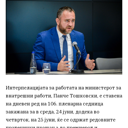
Интерпелацијата за работата на министерот за
внатрешни работи, Панче Тошковски, е ставена
на дневен ред на 106. пленарна седница
закажана за в среда, 24 јуни, додека во
четврток, на 25 јуни, ќе се одржат редовните
пратенички прашања до премиерот и