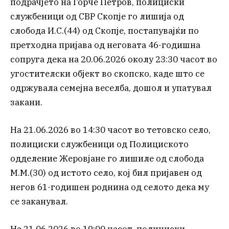
подрачјето на Ѓорче Петров, полициски
службеници од СВР Скопје го лишија од
слобода И.С.(44) од Скопје, постапувајќи по
претходна пријава од неговата 46-годишна
сопруга дека на 20.06.2026 околу 23:30 часот во
угостителски објект во скопско, каде што се
одржувала семејна веселба, дошол и упатувал
закани.
На 21.06.2026 во 14:30 часот во тетовско село,
полициски службеници од Полициското
одделение Жеровјане го лишиле од слобода
М.М.(30) од истото село, кој бил пријавен од
негов 61-годишен роднина од селото дека му
се заканувал.
На 21.06.2026 во 19:00 часот, полициски