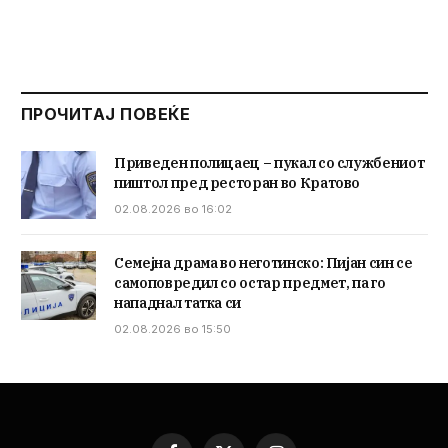
ПРОЧИТАЈ ПОВЕЌЕ
Приведен полицаец – пукал со службениот
пиштол пред ресторан во Кратово
02.08.2026 во 16:02
Семејна драма во неготинско: Пијан син се
самоповредил со остар предмет, па го
нападнал татка си
02.08.2026 во 15:50