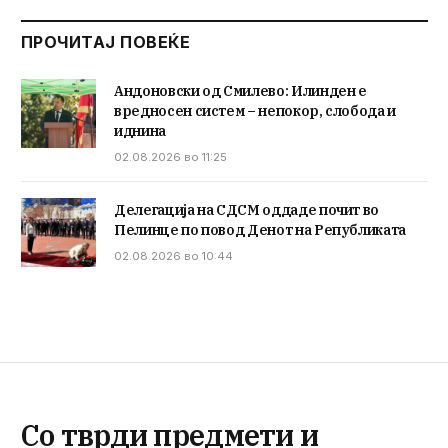
ПРОЧИТАЈ ПОВЕЌЕ
Андоновски од Смилево: Илинден е
вредносен систем – непокор, слобода и
иднина
02.08.2026 во 11:25
Делегација на СДСМ оддаде почит во
Пелинце по повод Денот на Републиката
02.08.2026 во 10:44
Со тврди предмети и