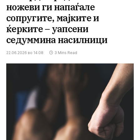
ножеви ги напаѓале
сопругите, мајките и
ќерките – уапсени
седуммина насилници
22.06.2026 во 14:08
3 Mins Read