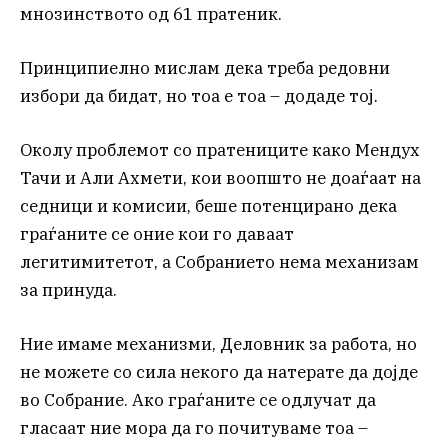
мнозинството од 61 пратеник.
Принципиелно мислам дека треба редовни
избори да бидат, но тоа е тоа – додаде тој.
Околу проблемот со пратениците како Мендух
Тачи и Али Ахмети, кои воопшто не доаѓаат на
седници и комисии, беше потенцирано дека
граѓаните се оние кои го даваат
легитимитетот, а Собранието нема механизам
за принуда.
Ние имаме механизми, Деловник за работа, но
не можете со сила некого да натерате да дојде
во Собрание. Ако граѓаните се одлучат да
гласаат ние мора да го почитуваме тоа –