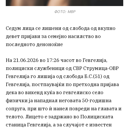
ФОТО: МВР
Седум лица се лишени од слобода од вкупно
девет пријави за семејно насилство во
последното деноноќие
На 21.06.2026 во 17:26 часот во Гевгелија,
полициски службеници од СВР Струмица-ОВР
Гевгелија го лишија од слобода Б.С.(51) од
Гевгелија, постпаувајќи по претходна пријава
дека во викенд куќа во гевгелиско село
физички ја нападнал неговата 50-годишна
сопруга, при што ѝ нанел повреди на главата и
телото. Лицето е задржано во Полициската
станица Гевгелија, а за случајот е известен