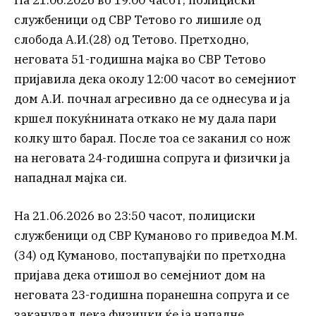
службеници од СВР Тетово го лишиле од
слобода А.И.(28) од Тетово. Претходно,
неговата 51-годишна мајка во СВР Тетово
пријавила дека околу 12:00 часот во семејниот
дом А.И. почнал агресивно да се однесува и ја
кршел покуќнината откако не му дала пари
колку што барал. После тоа се заканил со нож
на неговата 24-годишна сопруга и физички ја
нападнал мајка си.
На 21.06.2026 во 23:50 часот, полициски
службеници од СВР Куманово го приведоа М.М.
(34) од Куманово, постапувајќи по претходна
пријава дека отишол во семејниот дом на
неговата 23-годишна поранешна сопруга и се
заканувал дека физички ќе ја нападне.