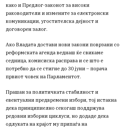
како и Предлог-законот за високи
раководители и измените за електронски
комуникации, угостителска дејност и
договорен залог.
Ако Владата достави нови закони поврзани со
реформската агенда веднаш ќе свикаме
седница, комисиска расправа и се што е
потребно да се стигне до 30 јуни – порача
првиот човек на Парламентот.
Прашан за политичката стабилност и
евентуални предвремени избори, тој истакна
дека принципиелно секогаш поддржува
редовни изборни циклуси, но додаде дека
одлуката на крајот му припаѓа на