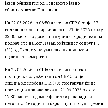
јавен обвинител од Основното јавно
обвинителство Гевгелија.
На 22.06.2026 во 06:50 часот во СВР Скопје, 37-
годишна жена пријави дека на 21.06.2026 околу
22:30 часот во домот на нејзините родители на
подрачјето на Бит Пазар, нејзиниот сопруг Г.Ј.
(31) од Скопје упатувал закани кон неа и
нејзиното семејство.
На 22.06.2026 во 01:50 часот во скопско,
полициски службеници од СВР Скопје го
лишија од слобода Н.И.(73), постапувајќи по
претходна пријава дека на 21.06.2026 околу
17:30 часот во домот физички ја нападнал
неговата 35-годишна ќерка, при што употребил