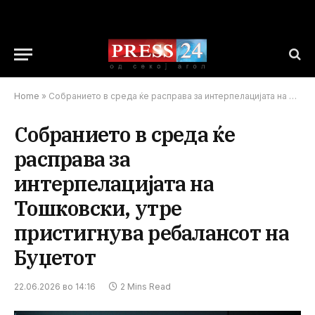
Home
»
Собранието в среда ќе расправа за интерпелацијата на Тошковски, утре пристигнува ребалансот на Буџетот
Собранието в среда ќе
расправа за
интерпелацијата на
Тошковски, утре
пристигнува ребалансот на
Буџетот
22.06.2026 во 14:16
2 Mins Read