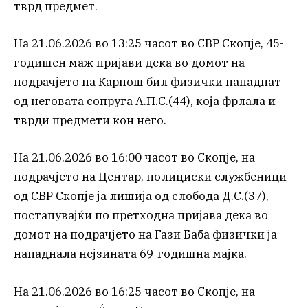
тврд предмет.
На 21.06.2026 во 13:25 часот во СВР Скопје, 45-
годишен маж пријави дека во домот на
подрачјето на Карпош бил физички нападнат
од неговата сопруга А.П.С.(44), која фрлала и
тврди предмети кон него.
На 21.06.2026 во 16:00 часот во Скопје, на
подрачјето на Центар, полициски службеници
од СВР Скопје ја лишија од слобода Д.С.(37),
постапувајќи по претходна пријава дека во
домот на подрачјето на Гази Баба физички ја
нападнала нејзината 69-годишна мајка.
На 21.06.2026 во 16:25 часот во Скопје, на