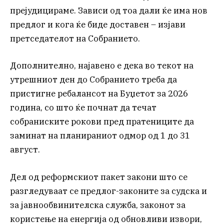
прејудицираме. Зависи од тоа дали ќе има нов
предлог и кога ќе биде доставен – изјави
претседателот на Собранието.
Дополнително, најавено е дека во текот на
утрешниот ден до Собранието треба да
пристигне ребалансот на Буџетот за 2026
година, со што ќе почнат да течат
собраниските рокови пред пратениците да
заминат на планираниот одмор од 1 до 31
август.
Дел од реформскиот пакет закони што се
разгледуваат се предлог-законите за судска и
за јавнообвинителска служба, законот за
користење на енергија од обновливи извори,