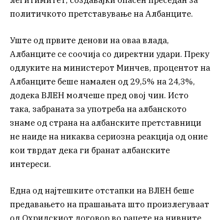
политичкото претставување на Албанците.
Уште од првите денови на оваа влада,
Албанците се соочија со директни удари. Преку
одлуките на министерот Минчев, процентот на
Албанците беше намален од 29,5% на 24,3%,
додека ВЛЕН молчеше пред овој чин. Исто
така, забраната за употреба на албанското
знаме од страна на албанските претставници
не наиде на никаква сериозна реакција од оние
кои тврдат дека ги бранат албанските
интереси.
Една од најтешките отстапки на ВЛЕН беше
предавањето на прашањата што произлегуваат
од Охридскиот договор во рацете на нивните