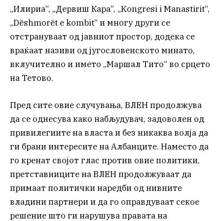
„Илириа“, „Дервиш Кара“, „Kongresi i Manastirit“,
„Dëshmorët e kombit“ и многу други се
отстрануваат од јавниот простор, додека се
враќаат називи од југословенското минато,
вклучително и името „Маршал Тито“ во срцето
на Тетово.
Пред сите овие случувања, ВЛЕН продолжува
да се однесува како набљудувач, задоволен од
привилегиите на власта и без никаква волја да
ги брани интересите на Албанците. Наместо да
го кренат својот глас против овие политики,
претставниците на ВЛЕН продолжуваат да
примаат политички наредби од нивните
владини партнери и да го оправдуваат секое
решение што ги нарушува правата на