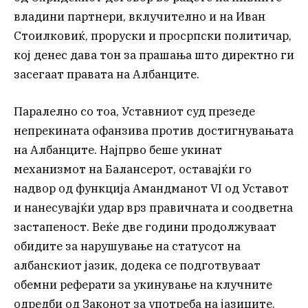
владини партнери, вклучително и на Иван
Стоилковиќ, проруски и просрпски политичар,
кој денес дава тон за прашања што директно ги
засегаат правата на Албанците.
Паралелно со тоа, Уставниот суд презеде
непрекината офанзива против достигнувањата
на Албанците. Најпрво беше укинат
механизмот на Балансерот, оставајќи го
надвор од функција Амандманот VI од Уставот
и нанесувајќи удар врз правичната и соодветна
застапеност. Веќе две години продолжуваат
обидите за нарушување на статусот на
албанскиот јазик, додека се подготвуваат
обемни реферати за укинување на клучните
одредби од Законот за употреба на јазиците.