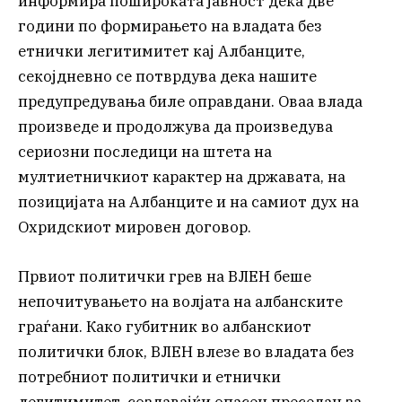
информира пошироката јавност дека две
години по формирањето на владата без
етнички легитимитет кај Албанците,
секојдневно се потврдува дека нашите
предупредувања биле оправдани. Оваа влада
произведе и продолжува да произведува
сериозни последици на штета на
мултиетничкиот карактер на државата, на
позицијата на Албанците и на самиот дух на
Охридскиот мировен договор.
Првиот политички грев на ВЛЕН беше
непочитувањето на волјата на албанските
граѓани. Како губитник во албанскиот
политички блок, ВЛЕН влезе во владата без
потребниот политички и етнички
легитимитет, создавајќи опасен преседан за