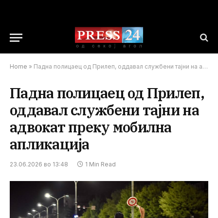
Home
»
Падна полицаец од Прилеп, оддавал службени тајни на адвокат преку мобилна апликација
Падна полицаец од Прилеп,
оддавал службени тајни на
адвокат преку мобилна
апликација
23.06.2026 во 13:48
1 Min Read