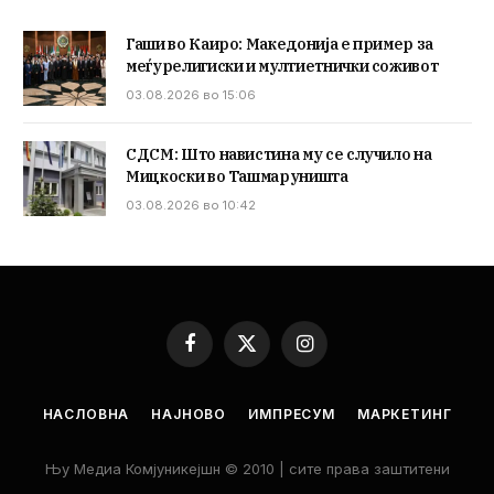
Гаши во Каиро: Македонија е пример за
меѓурелигиски и мултиетнички соживот
03.08.2026 во 15:06
СДСМ: Што навистина му се случило на
Мицкоски во Ташмаруништа
03.08.2026 во 10:42
Facebook
X
Instagram
(Twitter)
НАСЛОВНА
НАЈНОВО
ИМПРЕСУМ
МАРКЕТИНГ
Њу Медиа Комјуникејшн © 2010 | сите права заштитени