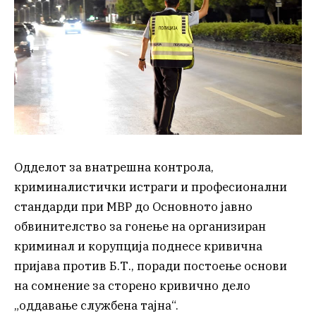
Одделот за внатрешна контрола,
криминалистички истраги и професионални
стандарди при МВР до Основното јавно
обвинителство за гонење на организиран
криминал и корупција поднесе кривична
пријава против Б.Т., поради постоење основи
на сомнение за сторено кривично дело
„оддавање службена тајна“.