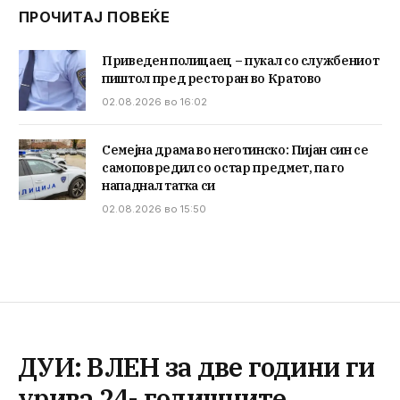
ПРОЧИТАЈ ПОВЕЌЕ
Приведен полицаец – пукал со службениот
пиштол пред ресторан во Кратово
02.08.2026 во 16:02
Семејна драма во неготинско: Пијан син се
самоповредил со остар предмет, па го
нападнал татка си
02.08.2026 во 15:50
ДУИ: ВЛЕН за две години ги
урива 24- годишните