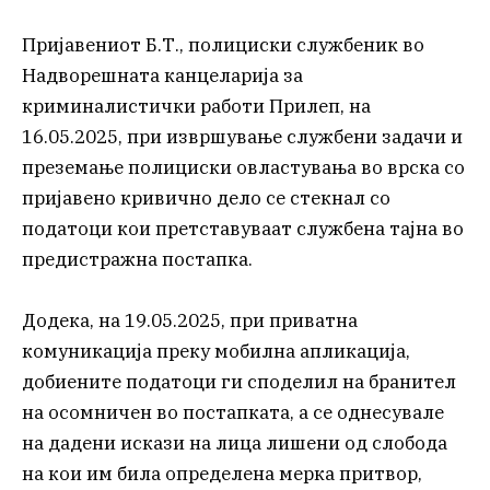
Пријавениот Б.Т., полициски службеник во
Надворешната канцеларија за
криминалистички работи Прилеп, на
16.05.2025, при извршување службени задачи и
преземање полициски овластувања во врска со
пријавено кривично дело се стекнал со
податоци кои претставуваат службена тајна во
предистражна постапка.
Додека, на 19.05.2025, при приватна
комуникација преку мобилна апликација,
добиените податоци ги споделил на бранител
на осомничен во постапката, а се однесувале
на дадени искази на лица лишени од слобода
на кои им била определена мерка притвор,