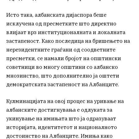
Исто така, албанската дијаспора беше
исклучена од пресметките што директно
влијаат врз институционалната и локалната
застапеност. Како последица на бришењето на
нерезидентните граѓани од соодветните
пресметки, се намали бројот на општински
советници во многу општини со албанско
мнозинство, што дополнително ја оштети
демократската застапеност на Албанците.
Кулминацијата на овој процес на уривање на
албанските достигнувања е одлуката за
укинување на имињата што ја одразуваат
историјата, идентитетот и националното
достоинство на Албанците. Имиња како