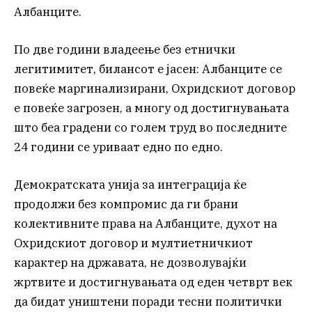
Албанците.
По две години владеење без етнички
легитимитет, билансот е јасен: Албанците се
повеќе маргинализирани, Охридскиот договор
е повеќе загрозен, а многу од достигнувањата
што беа градени со голем труд во последните
24 години се уриваат едно по едно.
Демократската унија за интеграција ќе
продолжи без компромис да ги брани
колективните права на Албанците, духот на
Охридскиот договор и мултиетничкиот
карактер на државата, не дозволувајќи
жртвите и достигнувањата од еден четврт век
да бидат уништени поради тесни политички