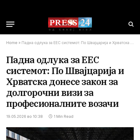
Home
»
Падна одлука за ЕЕС системот: По Швајцарија и Хрватска донесе закон за долгорочни визи за професионалните возачи
Падна одлука за ЕЕС
системот: По Швајцарија и
Хрватска донесе закон за
долгорочни визи за
професионалните возачи
19.05.2026 во 10:38
1 Min Read