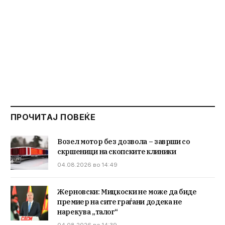
ПРОЧИТАЈ ПОВЕЌЕ
Возел мотор без дозвола – заврши со
скршеници на скопските клиники
04.08.2026 во 14:49
Жерновски: Мицкоски не може да биде
премиер на сите граѓани додека не
нарекува „талог“