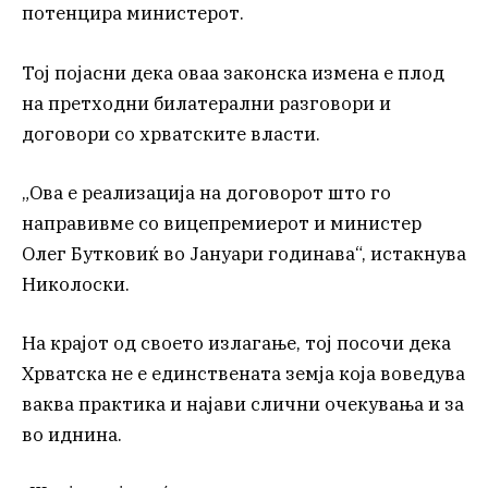
потенцира министерот.
Тој појасни дека оваа законска измена е плод
на претходни билатерални разговори и
договори со хрватските власти.
„Ова е реализација на договорот што го
направивме со вицепремиерот и министер
Олег Бутковиќ во Јануари годинава“, истакнува
Николоски.
На крајот од своето излагање, тој посочи дека
Хрватска не е единствената земја која воведува
ваква практика и најави слични очекувања и за
во иднина.