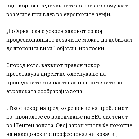
одговор на предизвиците со кои се соочуваат
возачите при влез во европските земји.
„Во Хрватска е усвоен законот со кој
професионалните возачи ќе можат да добиваат
долгорочни визи“, објави Николоски.
Според него, ваквиот правен чекор
претставува директно олеснување на
процедурите кои настанаа по промените во
европската сообраќајна зона.
„Тоа е чекор напред во решение на проблемот
кој произлезе со воведување на ЕЕС системот
во Шенген зоната. Овој закон многу ќе помогне
на македонските професионални возачи“,