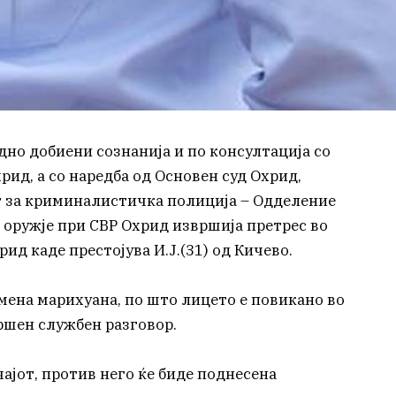
одно добиени сознанија и по консултација со
ид, а со наредба од Основен суд Охрид,
 за криминалистичка полиција – Одделение
и оружје при СВР Охрид извршија претрес во
д каде престојува И.Ј.(31) од Кичево.
мена марихуана, по што лицето е повикано во
ршен службен разговор.
ајот, против него ќе биде поднесена