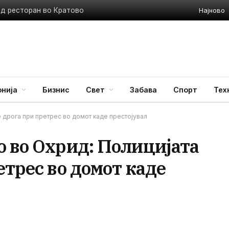
Најново
ед ресторан во Кратово
нија
Бизнис
Свет
Забава
Спорт
Тех
 дрога при претрес во домот каде престојувал
о во Охрид: Полицијата
етрес во домот каде