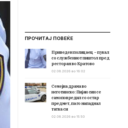
ПРОЧИТАЈ ПОВЕЌЕ
Приведен полицаец – пукал
со службениот пиштол пред
ресторан во Кратово
02.08.2026 во 16:02
Семејна драма во
неготинско: Пијан син се
самоповредил со остар
предмет, па го нападнал
татка си
02.08.2026 во 15:50