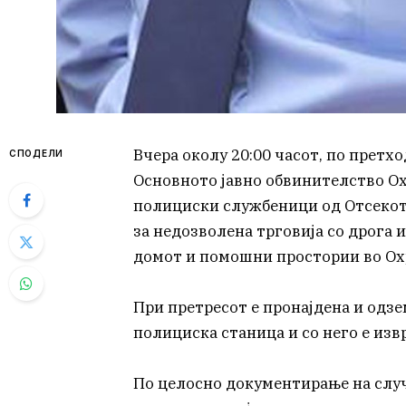
Вчера околу 20:00 часот, по претх
СПОДЕЛИ
Основното јавно обвинителство Охр
полициски службеници од Отсекот
за недозволена трговија со дрога 
домот и помошни простории во Охри
При претресот е пронајдена и одзе
полициска станица и со него е изв
По целосно документирање на случ