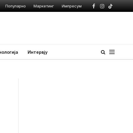
Популарно
Маркетинг
Импресум
Facebook
Instagram
TikTok
нологија
Интервју