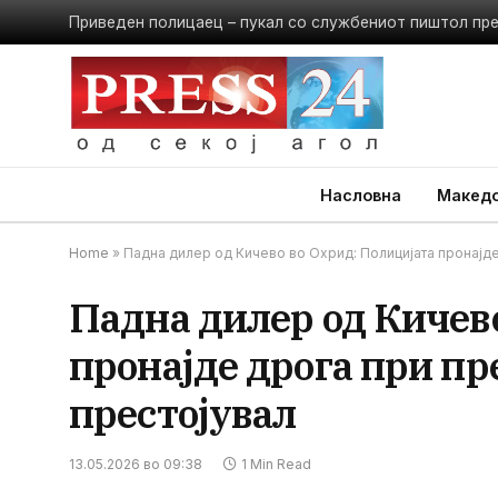
Приведен полицаец – пукал со службениот пиштол пр
Насловна
Македо
Home
»
Падна дилер од Кичево во Охрид: Полицијата пронајде
Падна дилер од Кичев
пронајде дрога при пр
престојувал
13.05.2026 во 09:38
1 Min Read