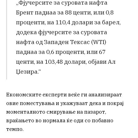
„Фјучерсите за суровата нафта
Брент паднаа за 88 центи, или 0,8
проценти, на 110,4 долари за барел,
додека фјучерсите за суровата
нафта од Западен Тексас (WTI)
паднаа за 0,6 проценти, или 67
центи, на 103,48 долари, објави Ал
Џезира.“
Економските експерти веќе ги анализираат
овие поместувања и укажуваат дека и покрај
моменталното смирување на пазарот,
враќањето во нормала ќе оди со побавно
темпо.