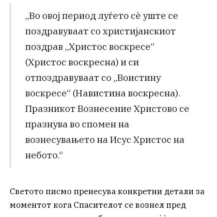
„Во овој период луѓето сè уште се
поздравуваат со христијанскиот
поздрав „Христос воскресе“
(Христос воскресна) и си
отпоздравуваат со „Воистину
воскресе“ (Навистина воскресна).
Празникот Вознесение Христово се
празнува во спомен на
вознесувањето на Исус Христос на
небото
.“
Светото писмо пренесува конкретни детали за
моментот кога Спасителот се вознел пред