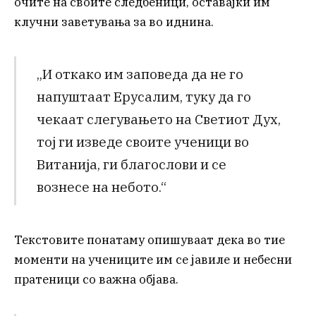
очите на своите следбеници, оставајќи им
клучни заветувања за во иднина.
„И откако им заповеда да не го
напуштаат Ерусалим, туку да го
чекаат слегувањето на Светиот Дух,
тој ги изведе своите ученици во
Витанија, ги благослови и се
вознесе на небото.“
Текстовите понатаму опишуваат дека во тие
моменти на учениците им се јавиле и небесни
пратеници со важна објава.