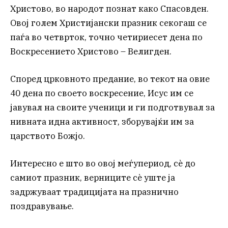
Христово, во народот познат како Спасовден.
Овој голем Христијански празник секогаш се
паѓа во четврток, точно четириесет дена по
Воскресението Христово – Велигден.
Според црковното предание, во текот на овие
40 дена по своето воскресение, Исус им се
јавувал на своите ученици и ги подготвувал за
нивната идна активност, зборувајќи им за
царството Божјо.
Интересно е што во овој меѓупериод, сè до
самиот празник, верниците сè уште ја
задржуваат традицијата на празнично
поздравување.