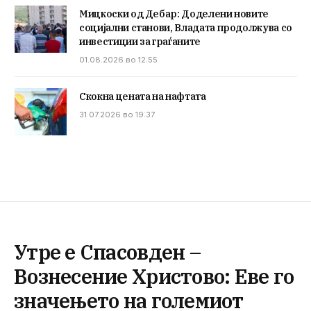
Мицкоски од Дебар: Доделени новите
социјални станови, Владата продолжува со
инвестиции за граѓаните
01.08.2026 во 12:55
Скокна цената на нафтата
31.07.2026 во 19:37
Утре е Спасовден –
Вознесение Христово: Еве го
значењето на големиот