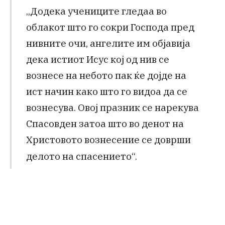
„Додека учениците гледаа во
облакот што го сокри Господа пред
нивните очи, ангелите им објавија
дека истиот Исус кој од нив се
вознесе на небото пак ќе дојде на
ист начин како што го видоа да се
вознесува. Овој празник се нарекува
Спасовден затоа што во денот на
Христовото вознесе
ние се доврши
делото на спасението“.