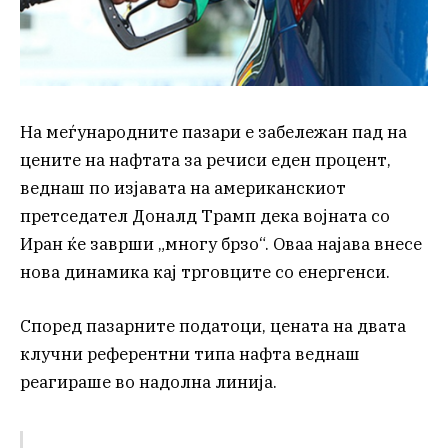
На меѓународните пазари е забележан пад на
цените на нафтата за речиси еден процент,
веднаш по изјавата на американскиот
претседател Доналд Трамп дека војната со
Иран ќе заврши „многу брзо“. Оваа најава внесе
нова динамика кај трговците со енергенси.
Според пазарните податоци, цената на двата
клучни референтни типа нафта веднаш
реагираше во надолна линија.