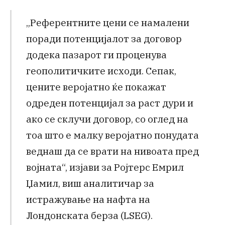
„Референтните цени се намалени
поради потенцијалот за договор
додека пазарот ги проценува
геополитичките исходи. Сепак,
цените веројатно ќе покажат
одреден потенцијал за раст дури и
ако се склучи договор, со оглед на
тоа што е малку веројатно понудата
веднаш да се врати на нивоата пред
војната“, изјави за Ројтерс Емрил
Џамил, виш аналитичар за
истражување на нафта на
Лондонската берза (LSEG).