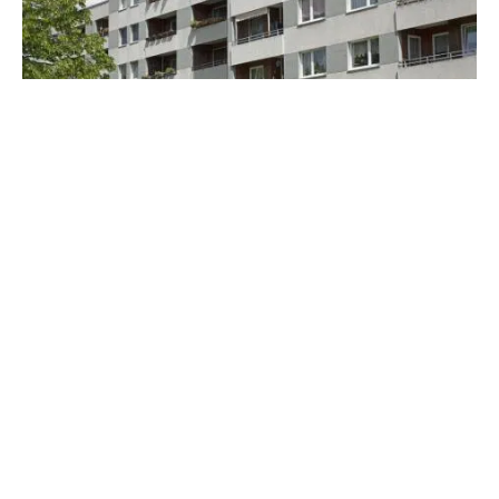
ФОТО: Принтскрин
Во вториот квартал од годинава продадени се
помалку станови од првиот квартал од
годинава. Податоците што ги објави
Агенцијата за катастар на недвижности за
периодот од 1 април до 30 мај покажуваат дека
во овој период продадени се 676
новоизградени станови од инвеститор, што е