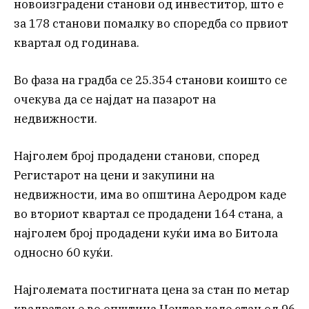
новоизградени станови од инвеститор, што е
за 178 станови помалку во споредба со првиот
квартал од годинава.
Во фаза на градба се 25.354 станови коишто се
очекува да се најдат на пазарот на
недвижности.
Најголем број продадени станови, според
Регистарот на цени и закупини на
недвижности, има во општина Аеродром каде
во вториот квартал се продадени 164 стана, а
најголем број продадени куќи има во Битола
односно 60 куќи.
Најголемата постигната цена за стан по метар