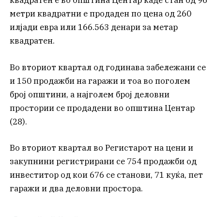
квадратен е во општина Центар каде стан од 96
метри квадратни е продаден по цена од 260
илјади евра или 166.563 денари за метар
квадратен.
Во вториот квартал од годинава забележани се
и 150 продажби на гаражи и тоа во поголем
број општини, а најголем број деловни
простории се продадени во општина Центар
(28).
Во вториот квартал во Регистарот на цени и
закупнини регистрирани се 754 продажби од
инвеститор од кои 676 се станови, 71 куќа, пет
гаражи и два деловни простора.