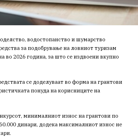
јоделство, водостопанство и шумарство
средства за подобрување на ловниот туризам
а во 2026 година, за што се издвоени вкупно
средствата се доделуваат во форма на грантови
уристичката понуда на корисниците на
нкурсот, минималниот износ на грантови по
50.000 динари, додека максималниот износ не
ари.