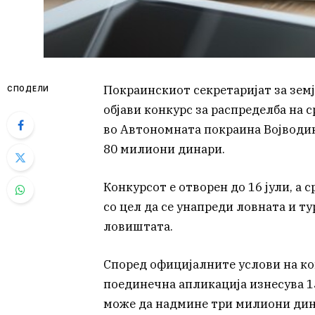
Покраинскиот секретаријат за зем
СПОДЕЛИ
објави конкурс за распределба на 
во Автономната покраина Војводин
80 милиони динари.
Конкурсот е отворен до 16 јули, а 
со цел да се унапреди ловната и т
ловиштата.
Според официјалните услови на ко
поединечна апликација изнесува 1
може да надмине три милиони дин