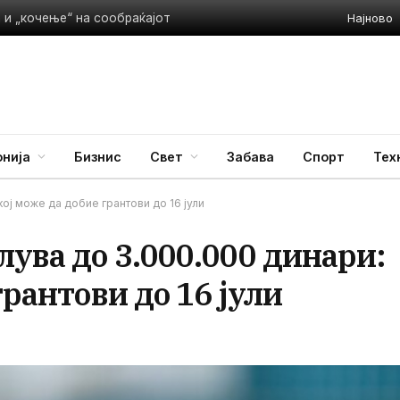
Најново
 и „кочење“ на сообраќајот
нија
Бизнис
Свет
Забава
Спорт
Тех
ој може да добие грантови до 16 јули
ува до 3.000.000 динари:
грантови до 16 јули