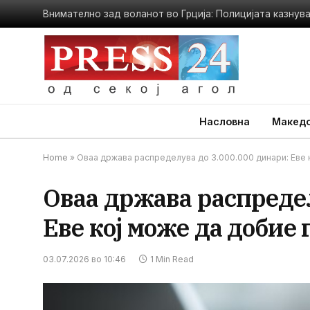
Внимателно зад воланот во Грција: Полицијата казнува
Насловна
Македо
Home
»
Оваа држава распределува до 3.000.000 динари: Еве к
Оваа држава распредел
Еве кој може да добие 
03.07.2026 во 10:46
1 Min Read