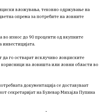
тициски вложувања, тековно одржување на
одветна опрема за потребите на ловните
 во износ до 90 проценти од вкупните
а инвестицијата.
 да го остварат исклучиво ловџиските
 корисници на ловишта или ловни области во
потребната документација се доставуваат
от секретаријат на Булевар Михајла Пупина