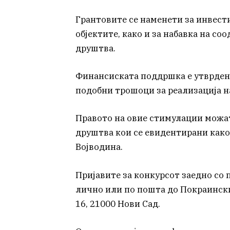
Грантовите се наменети за инвес
објектите, како и за набавка на со
друштва.
Финансиската поддршка е утврдена
подобни трошоци за реализација н
Правото на овие стимулации можат
друштва кои се евидентирани како
Војводина.
Пријавите за конкурсот заедно со 
лично или по пошта до Покраински
16, 21000 Нови Сад.