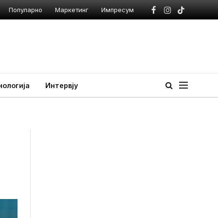
Популарно
Маркетинг
Импресум
Facebook
Instagram
TikTok
нологија
Интервју