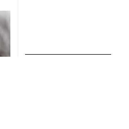
ПРОЧИТАЈ ПОВЕЌЕ
Татко и две деца загинаа во
пожар во куќа во Загорје,
соседите претходно
слушнале истрели
01.08.2026 во 13:40
Ќе се зголемат пензиите,
минималната плата и
платите во јавниот сектор –