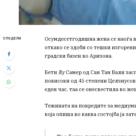
Осумдесетгодишна жена се наоѓа во
СПОДЕЛИ
откако се здоби со тешки изгорени
градски базен во Аризона.
Бети Лу Самер од Сан Тан Вали зас
повисоки од 45 степени Целзиусови
еден час, таа се онесвестила во же
Тежината на повредите за медиумит
која опиша во каква состојба ја зат