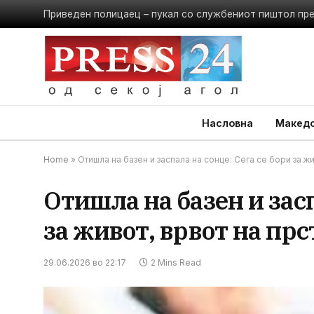
Приведен полицаец – пукал со службениот пиштол пр
Насловна
Македо
Home
»
Отишла на базен и заспала на сонце: Сега се бори за жи
Отишла на базен и засп
за живот, врвот на прс
29.06.2026 во 22:17
2 Mins Read