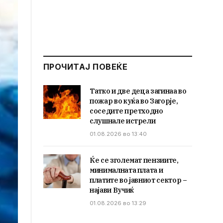
ПРОЧИТАЈ ПОВЕЌЕ
Татко и две деца загинаа во
пожар во куќа во Загорје,
соседите претходно
слушнале истрели
01.08.2026 во 13:40
Ќе се зголемат пензиите,
минималната плата и
платите во јавниот сектор –
најави Вучиќ
01.08.2026 во 13:29