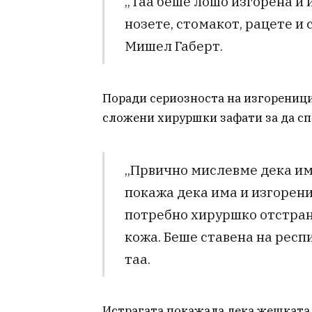
„Таа беше лошо изгорена и 
нозете, стомакот, рацете и 
Мишел Габерт.
Поради сериозноста на изгореници
сложени хируршки зафати за да сп
„Првично мислевме дека има
покажа дека има и изгорени
потребно хируршко отстран
кожа. Беше ставена на респ
таа.
Истрагата покажала дека жешката 