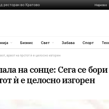
Најново
ед ресторан во Кратово
нија
Бизнис
Свет
Забава
Спорт
Тех
вот, врвот на прстот ѝ е целосно изгорен
ала на сонце: Сега се бори
тот ѝ е целосно изгорен