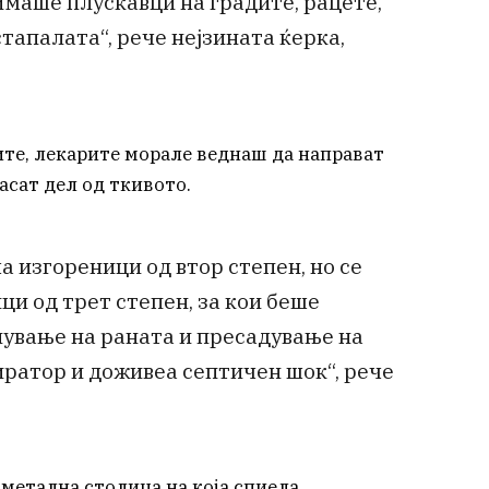
имаше плускавци на градите, рацете,
стапалата“, рече нејзината ќерка,
те, лекарите морале веднаш да направат
асат дел од ткивото.
 изгореници од втор степен, но се
ци од трет степен, за кои беше
ување на раната и пресадување на
иратор и доживеа септичен шок“, рече
метална столица на која спиела