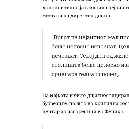
дополнително ја влошила нејзината
местата на директен допир.
„Врвот на нејзиниот мал пр
беше целосно исчезнат. Цел
исчезнат. Секој дел од жил
столицата беше целосно изг
срцепарателна исповед.
На мајката ѝ било дијагностицира
бубрезите, по што во критична сос
центар за изгореници во Феникс.