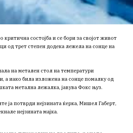
 критична состојба и се бори за својот живот
ци од трет степен додека лежела на сонце на
пала на метален стол на температури
, а иако била изложена на сонце помалку од
шката метална лежалка, јавува Фокс њуз.
е ја потврди нејзината ќерка, Мишел Габерт,
екнале нејзината мајка.