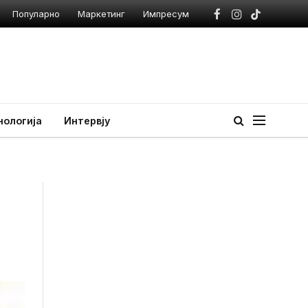
Популарно
Маркетинг
Импресум
Facebook
Instagram
TikTok
нологија
Интервју