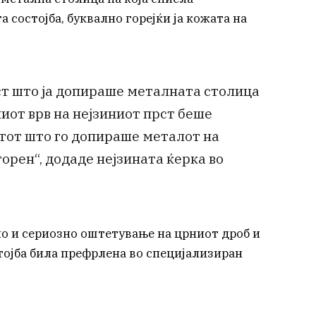
 состојба, буквално горејќи ја кожата на
ст што ја допираше металната столица
иот врв на нејзиниот прст беше
етот што го допираше металот на
орен“, додаде нејзината ќерка во
но и сериозно оштетување на црниот дроб и
тојба била префрлена во специјализиран