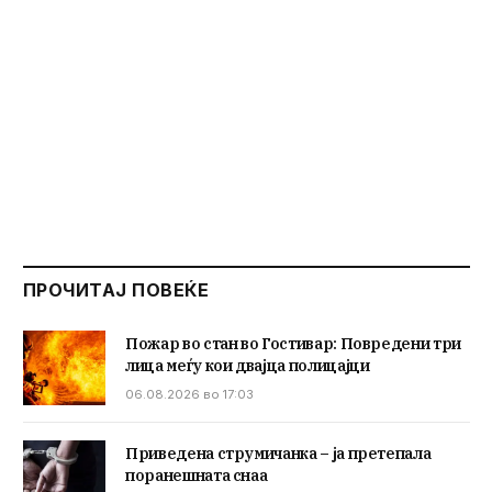
ПРОЧИТАЈ ПОВЕЌЕ
Пожар во стан во Гостивар: Повредени три
лица меѓу кои двајца полицајци
06.08.2026 во 17:03
Приведена струмичанка – ја претепала
поранешната снаа