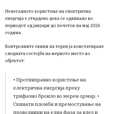
Нелегалното користење на електрична
енергија е утврдено дека се одвивало во
периодот од јануари до почеток на мај 2026
година.
Контролните екипи на терен ја констатирале
следната состојба на мерното место во
објектот:
• Противправно користење на
електрична енергија преку
трифазно броило во мерен ормар. •
Скинати пломби и премостување на
проводници на една фаза за влез и