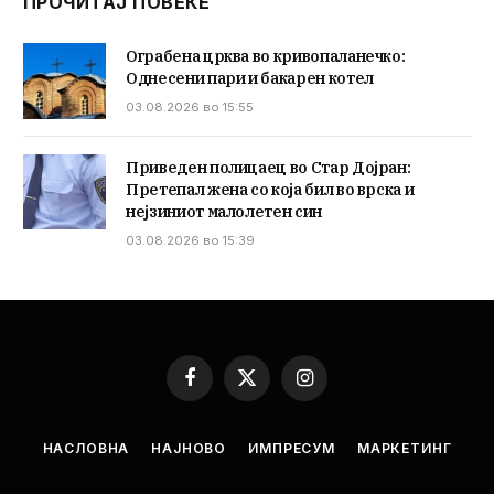
ПРОЧИТАЈ ПОВЕЌЕ
Ограбена црква во кривопаланечко:
Однесени пари и бакарен котел
03.08.2026 во 15:55
Приведен полицаец во Стар Дојран:
Претепал жена со која бил во врска и
нејзиниот малолетен син
03.08.2026 во 15:39
Facebook
X
Instagram
(Twitter)
НАСЛОВНА
НАЈНОВО
ИМПРЕСУМ
МАРКЕТИНГ