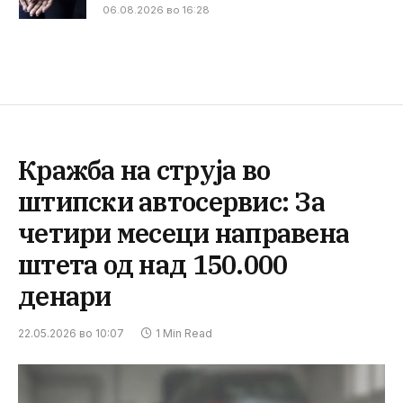
06.08.2026 во 16:28
Кражба на струја во
штипски автосервис: За
четири месеци направена
штета од над 150.000
денари
22.05.2026 во 10:07
1 Min Read