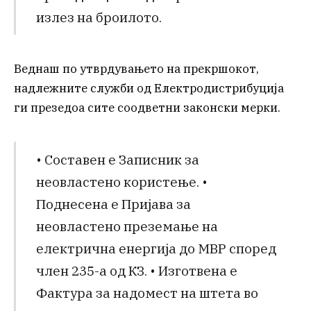
излез на броилото.
Веднаш по утврдувањето на прекршокот,
надлежните служби од Електродистрибуција
ги презедоа сите соодветни законски мерки.
• Составен е Записник за
неовластено користење. •
Поднесена е Пријава за
неовластено преземање на
електрична енергија до МВР според
член 235-а од КЗ. • Изготвена е
Фактура за надомест на штета во