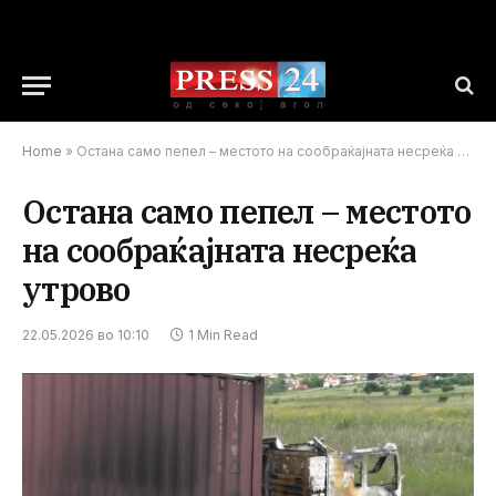
Home
»
Остана само пепел – местото на сообраќајната несреќа утрово
Остана само пепел – местото
на сообраќајната несреќа
утрово
22.05.2026 во 10:10
1 Min Read