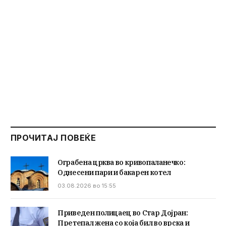
ПРОЧИТАЈ ПОВЕЌЕ
Ограбена црква во кривопаланечко:
Однесени пари и бакарен котел
03.08.2026 во 15:55
Приведен полицаец во Стар Дојран:
Претепал жена со која бил во врска и