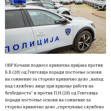
ОВР Кочани поднесе кривична пријава против
Б.Б.(28) од Гевгелија поради постоење основи
на сомнение за сторено кривично дело „напад
над службено лице при вршење работи на
безбедноста“ и против П.Н.(28) од Гевгелија
поради постоење основи на сомнение за
сторено кривично дело „спречување службено