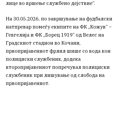
лице во вршење службено дејствие“.
На 30.05.2026, по завршување на фудбалски
натпревар помеѓу екипите на ФК „Кожув“ –
Гевгелија и ФК „Борец 1919“ од Велес на
Градскиот стадион во Кочани,
првопријавениот фрлил шише со вода кон
полициски службеник, додека
второпријавениот попречувал полициски
службеник при лишување од слобода на
првопријавениот.