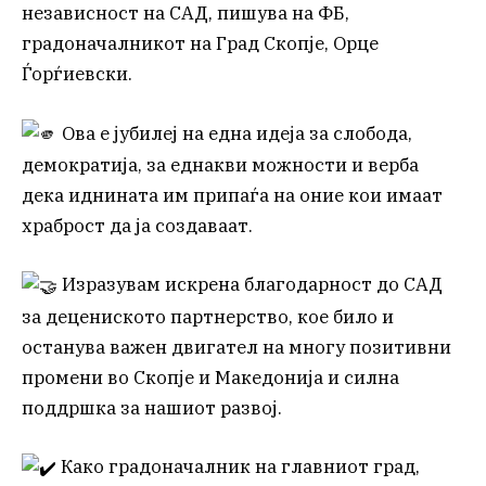
независност на САД, пишува на ФБ,
градоначалникот на Град Скопје, Орце
Ѓорѓиевски.
Ова е јубилеј на една идеја за слобода,
демократија, за еднакви можности и верба
дека иднината им припаѓа на оние кои имаат
храброст да ја создаваат.
Изразувам искрена благодарност до САД
за децениското партнерство, кое било и
останува важен двигател на многу позитивни
промени во Скопје и Македонија и силна
поддршка за нашиот развој.
Како градоначалник на главниот град,