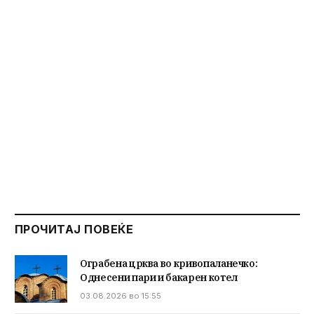
ПРОЧИТАЈ ПОВЕЌЕ
Ограбена црква во кривопаланечко:
Однесени пари и бакарен котел
03.08.2026 во 15:55