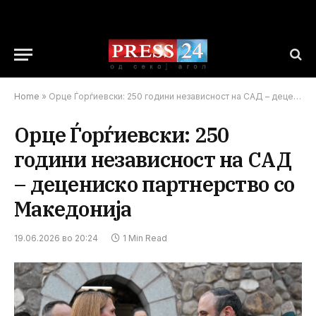
Home
»
Орце Ѓорѓиевски: 250 години независност на САД – децениско партнерство со Македонија
Орце Ѓорѓиевски: 250
години независност на САД
– децениско партнерство со
Македонија
19.06.2026 во 20:24
1 Min Read