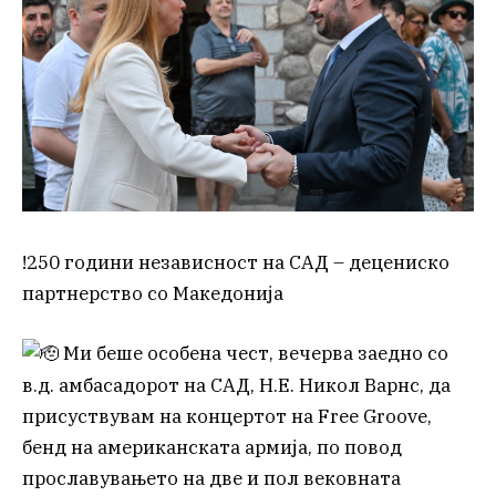
!250 години независност на САД – децениско
партнерство со Македонија
Ми беше особена чест, вечерва заедно со
в.д. амбасадорот на САД, Н.Е. Никол Варнс, да
присуствувам на концертот на Free Groove,
бенд на американската армија, по повод
прославувањето на две и пол вековната