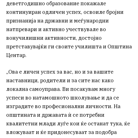
деветгодишно образование покажале
континуиран одличен успех, освоиле бројни
признанија на државни и меѓународни
натпревари и активно учествувале во
вонучилишни активности, достојно
претставувајќи ги своите училишта и Општина
Центар.
„Ова е личен успех за вас, но и за вашите
наставници, родители и за сите нас како
локална самоуправа. Ви посакувам многу
успеси во натамошното школување и да се
изградите во професионални личности. На
општината и државата ѝ се потребни
квалитетни млади луѓе кои ќе останат тука, ќе
вложуваат и ќе придонесуваат за подобра