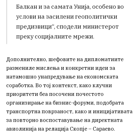
Балкан и за самата Унија, особено во
услови на засилени геополитички
предизвици“, сподели министерот
преку социјалните мрежи.
Дополнително, шефовите на дипломатиите
размениле мислења и конкретни идеи за
натамошно унапредување на економската
соработка. Во тој контекст, како клучни
приоритети беа посочени почестото
организирање на бизнис-форуми, подобрата
транспортна поврзаност, како и иницијативата
за повторно воспоставување на директната
авиолинија на релација Скопје – Сараево.