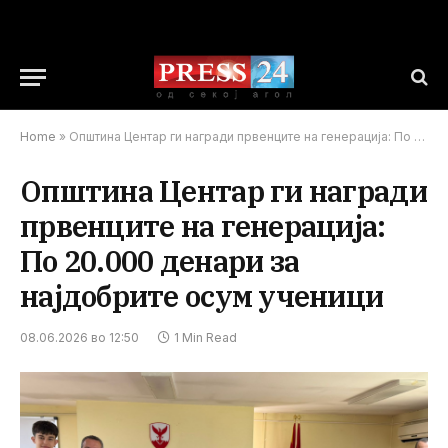
Home
»
Општина Центар ги награди првенците на генерација: По 20.000 денари за најдобрите осум ученици
Општина Центар ги награди
првенците на генерација:
По 20.000 денари за
најдобрите осум ученици
08.06.2026 во 12:50
1 Min Read