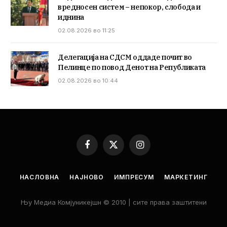
вредносен систем – непокор, слобода и
иднина
02.08.2026 во 11:25
Делегација на СДСМ оддаде почит во
Пелинце по повод Денот на Републиката
02.08.2026 во 10:44
Facebook
X
Instagram
(Twitter)
НАСЛОВНА
НАЈНОВО
ИМПРЕСУМ
МАРКЕТИНГ
Њу Медиа Комјуникејшн © 2010 | сите права заштитени