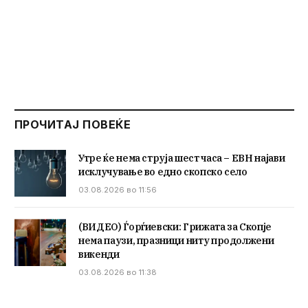
ПРОЧИТАЈ ПОВЕЌЕ
Утре ќе нема струја шест часа – ЕВН најави
исклучување во едно скопско село
03.08.2026 во 11:56
(ВИДЕО) Ѓорѓиевски: Грижата за Скопје
нема паузи, празници ниту продолжени
викенди
03.08.2026 во 11:38