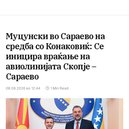
Муцунски во Сараево на
средба со Конаковиќ: Се
иницира враќање на
авиолинијата Скопје –
Сараево
08.06.2026 во 12:44
1 Min Read