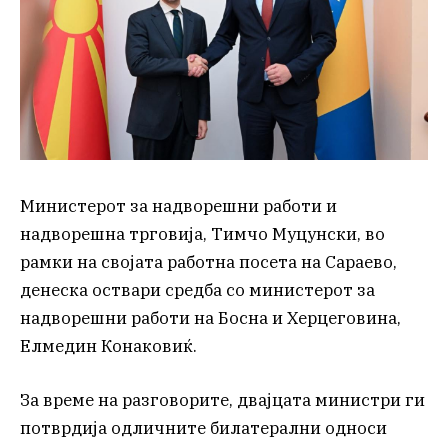
Министерот за надворешни работи и
надворешна трговија, Тимчо Муцунски, во
рамки на својата работна посета на Сараево,
денеска оствари средба со министерот за
надворешни работи на Босна и Херцеговина,
Елмедин Конаковиќ.
За време на разговорите, двајцата министри ги
потврдија одличните билатерални односи