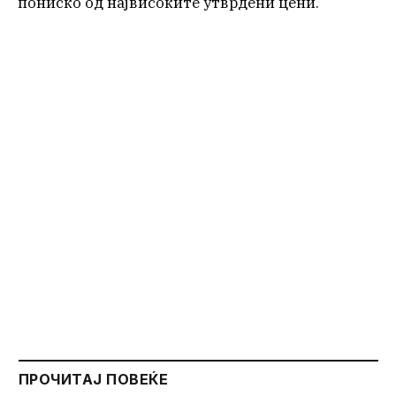
пониско од највисоките утврдени цени.
ПРОЧИТАЈ ПОВЕЌЕ