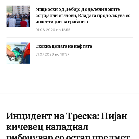
Мицкоски од Дебар: Доделени новите
социјални станови, Владата продолжува со
инвестиции за граѓаните
01.08.2026 во 12:55
Скокна цената на нафтата
31.07.2026 во 19:37
Инцидент на Треска: Пијан
кичевец нападнал
рибочувар со остар предмет