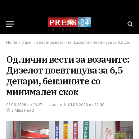
Home
»
Одлични вести за возачите: Дизелот поевтинува за 6,5 денари, бензините со минимален скок
Одлични вести за возачите:
Дизелот поевтинува за 6,5
денари, бензините со
минимален скок
01.06.2026 во 13:27
Updated:
01.06.2026 во 13:30
2 Mins Read