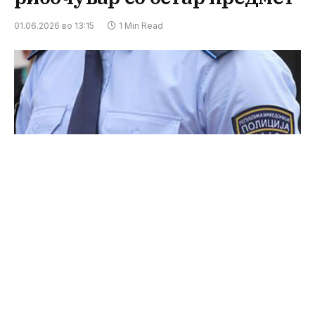
01.06.2026 во 13:15
1 Min Read
Вчера во 16:50 часот во атар на с.Србјани, до
река Треска, полициски службеници од ОВР
Кичево го лишија од слобода М.Д.(69) од