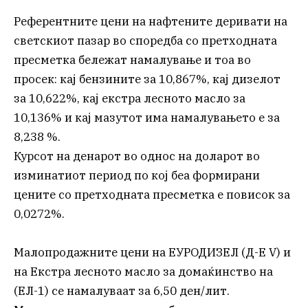
Референтните цени на нафтените деривати на
светскиот пазар во споредба со претходната
пресметка бележат намалување и тоа во
просек: кај бензините за 10,867%, кај дизелот
за 10,622%, кај екстра лесното масло за
10,136% и кај мазутот има намалувањето е за
8,238 %.
Курсот на денарот во однос на доларот во
изминатиот период по кој беа формирани
цените со претходната пресметка е повисок за
0,0272%.
Малопродажните цени на ЕУРОДИЗЕЛ (Д-Е V) и
на Екстра лесното масло за домаќинство на
(ЕЛ-1) се намалуваат за 6,50 ден/лит.