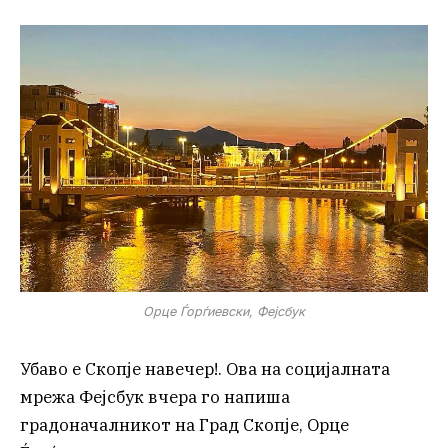
Орце Ѓорѓиевски, Фејсбук
Убаво е Скопје навечер!. Ова на социјалната
мрежа Фејсбук вчера го напиша
градоначалникот на Град Скопје, Орце