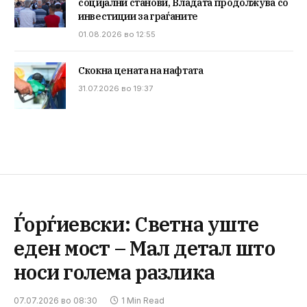
социјални станови, Владата продолжува со
инвестиции за граѓаните
01.08.2026 во 12:55
Скокна цената на нафтата
31.07.2026 во 19:37
Ѓорѓиевски: Светна уште
еден мост – Мал детал што
носи голема разлика
07.07.2026 во 08:30
1 Min Read