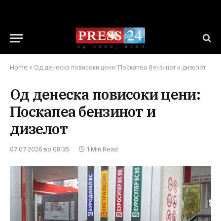
Home
»
Од денеска повисоки цени: Поскапеа бензинот и дизелот
Од денеска повисоки цени:
Поскапеа бензинот и
дизелот
07.07.2026 во 08:35
1 Min Read