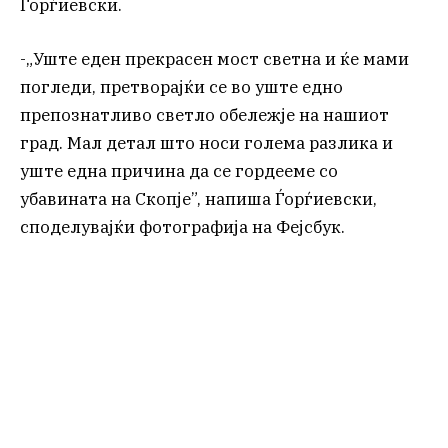
Ѓорѓиевски.
-„Уште еден прекрасен мост светна и ќе мами
погледи, претворајќи се во уште едно
препознатливо светло обележје на нашиот
град. Мал детал што носи голема разлика и
уште една причина да се гордееме со
убавината на Скопје”, напиша Ѓорѓиевски,
споделувајќи фотографија на Фејсбук.