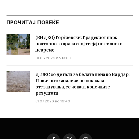
ПРОЧИТАЈ ПОВЕЌЕ
(ВИДЕО) Ѓорѓиевски: Градскиот парк
повторно го враќа својот сјај по силното
невреме
01.08.2026 во 13:03
ДИЖС со детали за белата пена во Вардар:
Првичните анализи не покажаа
отстапувања, се чекаат конечните
резултати
31.07.2026 во 16:40