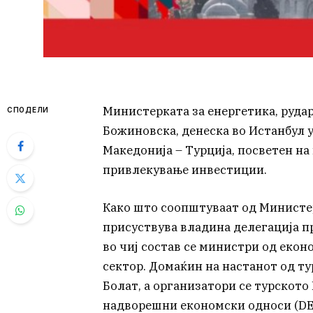
Министерката за енергетика, руда
СПОДЕЛИ
Божиновска, денеска во Истанбул 
Македонија – Турција, посветен н
привлекување инвестиции.
Како што соопштуваат од Министер
присуствува владина делегација п
во чиј состав се министри од еко
сектор. Домаќин на настанот од ту
Болат, а организатори се турското
надворешни економски односи (DE