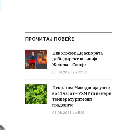
ПРОЧИТАЈ ПОВЕЌЕ
Николоски: Дијаспората
доби директна линија
Женева – Скопје
05.08.2026 во 22:53
Пекол низ Македонија уште
во 11 часот – УХМР ги измери
температурите низ
градовите
05.08.2026 во 11:19