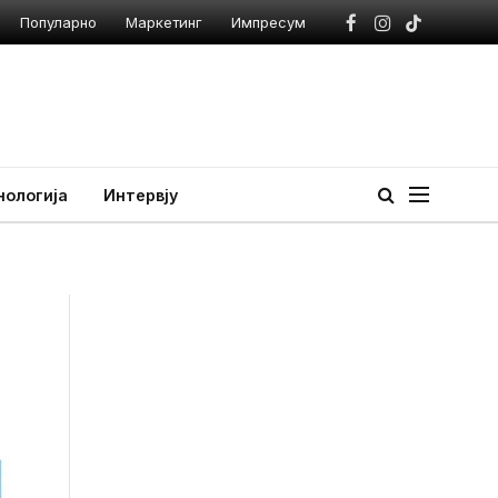
Популарно
Маркетинг
Импресум
Facebook
Instagram
TikTok
нологија
Интервју