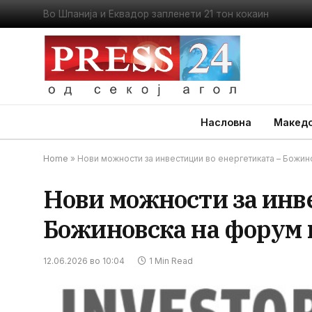
Во Шпанија и Еквадор запленети 21 тон кокаин
Насловна
Македо
Home
»
Нови можности за инвестиции во енергетиката – Божин
Нови можности за инв
Божиновска на форум 
12.06.2026 во 10:04
1 Min Read