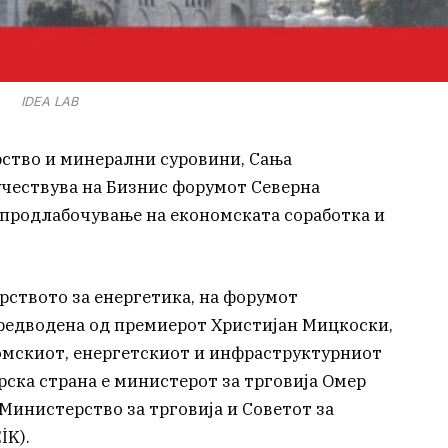
IDEA LAB
рство и минерални суровини, Сања
учествува на Бизнис форумот Северна
а продлабочување на економската соработка и
ството за енергетика, на форумот
редводена од премиерот Христијан Мицкоски,
номскиот, енергетскиот и инфраструктурниот
рска страна е министерот за трговија Омер
 Министерство за трговија и Советот за
İK).