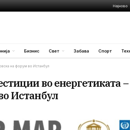
Најново
нија
Бизнис
Свет
Забава
Спорт
Тех
овска на форум во Истанбул
естиции во енергетиката –
во Истанбул