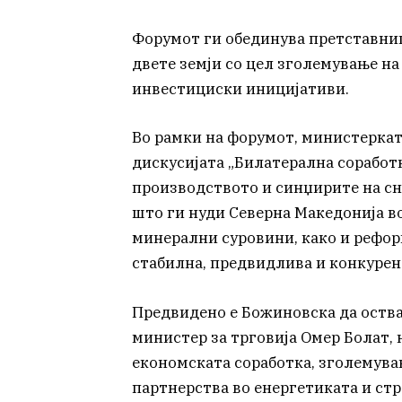
Форумот ги обединува претставни
двете земји со цел зголемување н
инвестициски иницијативи.
Во рамки на форумот, министеркат
дискусијата „Билатерална соработк
производството и синџирите на сн
што ги нуди Северна Македонија во
минерални суровини, како и рефо
стабилна, предвидлива и конкурен
Предвидено е Божиновска да оства
министер за трговија Омер Болат, н
економската соработка, зголемува
партнерства во енергетиката и ст