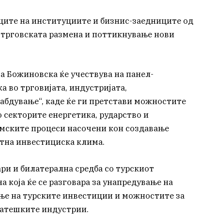
ците на институциите и бизнис-заедниците од
а трговската размена и поттикнување нови
а Божиновска ќе учествува на панел-
а во трговијата, индустријата,
абдување“, каде ќе ги претстави можностите
 секторите енергетика, рударство и
рмските процеси насочени кон создавање
тна инвестициска клима.
ри и билатерална средба со турскиот
а која ќе се разговара за унапредување на
ње на турските инвестиции и можностите за
ратешките индустрии.