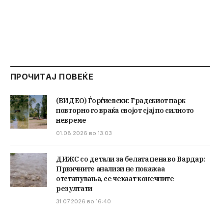
ПРОЧИТАЈ ПОВЕЌЕ
(ВИДЕО) Ѓорѓиевски: Градскиот парк
повторно го враќа својот сјај по силното
невреме
01.08.2026 во 13:03
ДИЖС со детали за белата пена во Вардар:
Првичните анализи не покажаа
отстапувања, се чекаат конечните
резултати
31.07.2026 во 16:40