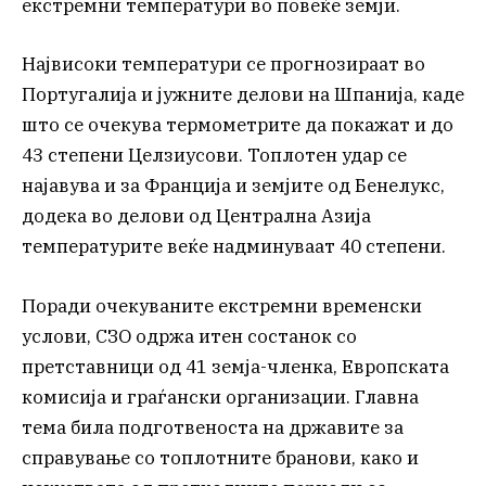
екстремни температури во повеќе земји.
Највисоки температури се прогнозираат во
Португалија и јужните делови на Шпанија, каде
што се очекува термометрите да покажат и до
43 степени Целзиусови. Топлотен удар се
најавува и за Франција и земјите од Бенелукс,
додека во делови од Централна Азија
температурите веќе надминуваат 40 степени.
Поради очекуваните екстремни временски
услови, СЗО одржа итен состанок со
претставници од 41 земја-членка, Европската
комисија и граѓански организации. Главна
тема била подготвеноста на државите за
справување со топлотните бранови, како и