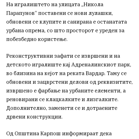
На игралиштето на улицата „Никола
Парапунов“ поставени се нови лулашки,
обновени се клупите и санирана е останатата
урбана опрема, со што просторот е уреден за
побезбедно користење.
Реконструктивни зафати се извршени и на
детското игралиште кај Адреналинскиот парк,
во близина на кејот на реката Вардар. Таму се
обновени и зацврстени делови од реквизитите,
извршено е фарбање на урбаните елементи, а
реновирани се клацкалките и лизгалките.
Дополнително, заменети се и дотраените
дрвени конструкции.
Од Општина Карпош информираат дека