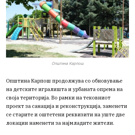
Општина Карпош
Општина Карпош продолжува со обновување
на детските игралишта и урбаната опрема на
своја територија. Во рамки на тековниот
проект за санација и реконструкција, заменети
се старите и оштетени реквизити на уште две
локации наменети за најмладите жители.