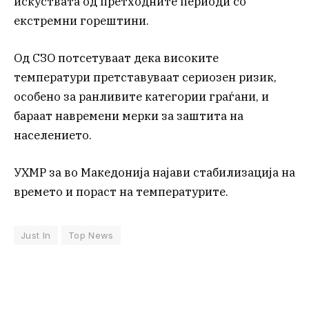
искуствата од претходните периоди со
екстремни горештини.
Од СЗО потсетуваат дека високите
температури претставуваат сериозен ризик,
особено за ранливите категории граѓани, и
бараат навремени мерки за заштита на
населението.
УХМР за во Македонија најави стабилизација на
времето и пораст на температурите.
Just In
Top News