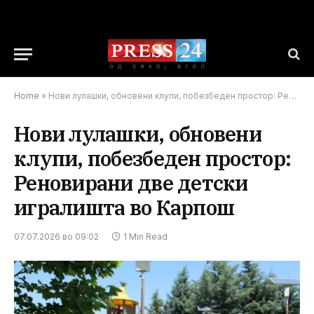
Home
»
Нови лулашки, обновени клупи, побезбеден простор: Реновирани две детски игралишта во Карпош
Нови лулашки, обновени
клупи, побезбеден простор:
Реновирани две детски
игралишта во Карпош
07.07.2026 во 09:02
1 Min Read