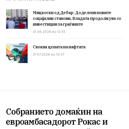
Мицкоски од Дебар: Доделени новите
социјални станови, Владата продолжува со
инвестиции за граѓаните
01.08.2026 во 12:55
Скокна цената на нафтата
31.07.2026 во 19:37
Собранието домаќин на
евроамбасадорот Рокас и