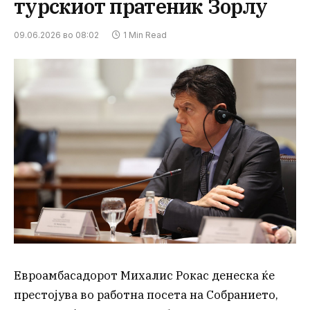
турскиот пратеник Зорлу
09.06.2026 во 08:02
1 Min Read
Евроамбасадорот Михалис Рокас денеска ќе
престојува во работна посета на Собранието,