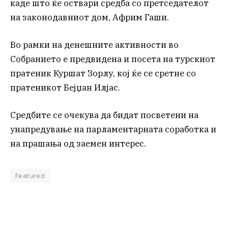
каде што ќе оствари средба со претседателот
на законодавниот дом, Африм Гаши.
Во рамки на денешните активности во
Собранието е предвидена и посета на турскиот
пратеник Куршат Зорлу, кој ќе се сретне со
пратеникот Бејџан Илјас.
Средбите се очекува да бидат посветени на
унапредување на парламентарната соработка и
на прашања од заемен интерес.
Featured