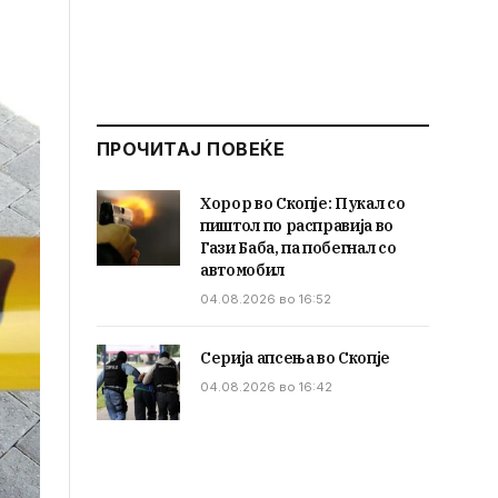
ПРОЧИТАЈ ПОВЕЌЕ
Хорор во Скопје: Пукал со
пиштол по расправија во
Гази Баба, па побегнал со
автомобил
04.08.2026 во 16:52
Серија апсења во Скопје
04.08.2026 во 16:42