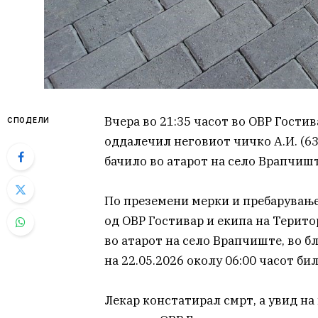
Вчера во 21:35 часот во ОВР Гостив
СПОДЕЛИ
оддалечил неговиот чичко А.И. (63)
бачило во атарот на село Врапчишт
По преземени мерки и пребарување
од ОВР Гостивар и екипа на Терит
во атарот на село Врапчиште, во б
на 22.05.2026 околу 06:00 часот би
Лекар констатирал смрт, а увид н