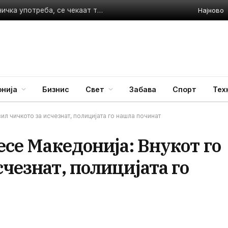
Најново
Тошковски: Водата во Гостивар сè уште е само за техничка употреба, се чекаат три исправни мерења
нија
Бизнис
Свет
Забава
Спорт
Тех
ил чичкото за исчезнат, полицијата го нашла починат
есе Македонија: Внукот го
счезнат, полицијата го