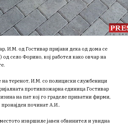
ар, И.М. од Гостивар пријави дека од дома се
 од село Форино, кој работел како овчар на
е.
 на теренот, И.М. со полициски службеници
оријалната противпожарна единица Гостивар
лизина на пат кој го граделе приватни фирми,
л пронајден починат А.И..
а местото извршиле јавен обвинител и увидна