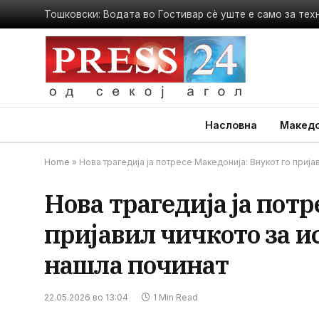
Насловна
Македо
Home
»
Нова трагедија ја потресе Македонија: Внукот го пријав
Нова трагедија ја потр
пријавил чичкото за и
нашла починат
22.05.2026 во 13:04
1 Min Read