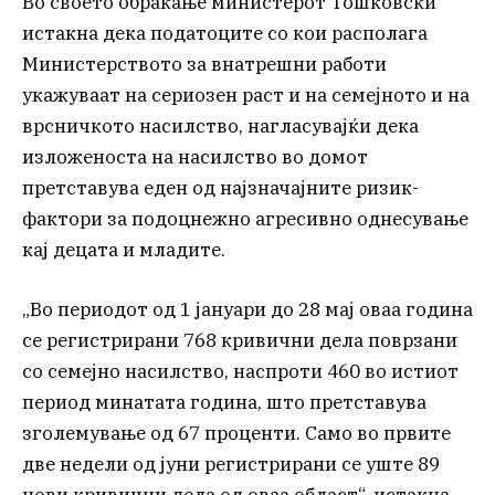
Во своето обраќање министерот Тошковски
истакна дека податоците со кои располага
Министерството за внатрешни работи
укажуваат на сериозен раст и на семејното и на
врсничкото насилство, нагласувајќи дека
изложеноста на насилство во домот
претставува еден од најзначајните ризик-
фактори за подоцнежно агресивно однесување
кај децата и младите.
„Во периодот од 1 јануари до 28 мај оваа година
се регистрирани 768 кривични дела поврзани
со семејно насилство, наспроти 460 во истиот
период минатата година, што претставува
зголемување од 67 проценти. Само во првите
две недели од јуни регистрирани се уште 89
нови кривични дела од оваа област“, истакна