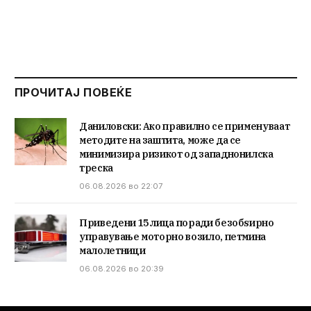
ПРОЧИТАЈ ПОВЕЌЕ
Даниловски: Ако правилно се применуваат
методите на заштита, може да се
минимизира ризикот од западнонилска
треска
06.08.2026 во 22:07
Приведени 15 лица поради безобѕирно
управување моторно возило, петмина
малолетници
06.08.2026 во 20:39