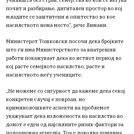
почит и разбирање, дигитален простор во кој
младите се заштитени и општество во кое
насилството нема место“, рече Лимани.
Министерот Тошковски посочи дека бројките
што ги има Министерството за внатрешни
работи покажуваат дека во истиот период во
кој расте семејното насилство, расте и
насилството меѓу учениците.
„Не можеме со сигурност да кажеме дека секој
конкретен случај е поврзан, но
криминолошките аспекти на проблемот
укажуваат дека изложеноста на насилство во
домот е еден од најсилните ризик-фактори за
подоцнежна агресија. Тоа е доволна причина