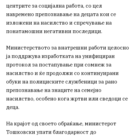
центрите за социјална работа, со цел
навремено препознавање на децата кои се
изложени на насилство и спречување на
понатамошни негативни последици.
Министерството за внатрешни работи целосно
ја поддржува изработката на унифициран
протокол за постапување при сомнеж за
насилство и ќе продолжи со континуирани
обуки на полициските службеници за рано
препознавање на знаците на семејно
насилство, особено кога жртви или сведоци се
деца.
На крајот од своето обраќање, министерот
Тошковски упати благодарност до