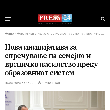
Home
»
Нова иницијатива за спречување на семејно и врсничко насилство преку образовниот систем
Нова иницијатива за
спречување на семејно и
врсничко насилство преку
образовниот систем
18.06.2026 во 12:53
4 Mins Read