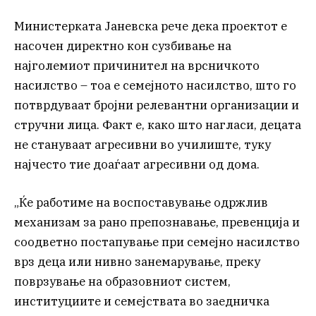
Министерката Јаневска рече дека проектот е
насочен директно кон сузбивање на
најголемиот причинител на врсничкото
насилство – тоа е семејното насилство, што го
потврдуваат бројни релевантни организации и
стручни лица. Факт е, како што нагласи, децата
не стануваат агресивни во училиште, туку
најчесто тие доаѓаат агресивни од дома.
„Ќе работиме на воспоставување одржлив
механизам за рано препознавање, превенција и
соодветно постапување при семејно насилство
врз деца или нивно занемарување, преку
поврзување на образовниот систем,
институциите и семејствата во заедничка