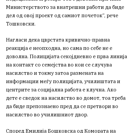
Министерството за внатрешни работи да биде
дел од овој проект од самиот почеток“, рече
Тошковски.
Нагласи дека цврстата кривично-правна
реакција е неопходна, но сама по себе не е
доволна. Полицијата секојдневно е прва линија
на контакт со семејства во кои се случува
насилство и токму затоа размената на
информации меѓу полицијата, училиштата и
центрите за социјална работа е клучна. Ако
дете е сведок на насилство во домот, тоа треба
да биде препознаено пред да се претвори во
насилство во училишниот двор.
Според Емилија Бошковска од Комората на