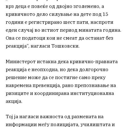
врз деца е повеќе од двојно зголемено, а
кривичното дело силување на дете под 15
години е регистрирано шест пати, наспроти
еден случај во истиот период минатата година.
Ова се податоци кои не смеат да останат без
реакција“, нагласи Тошковски.
Министерот истакна дека кривично-правната
реакција е неопходна, но дека долгорочно
решение може да се постигне само преку
навремена превенција, рано препознавање на
ризиците и координирана институционална
акција.
Тој ја нагласи важноста од размената на
информации меѓу полицијата, училиштата и