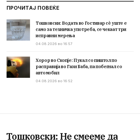
ПРОЧИТАЈ ПОВЕЌЕ
Тошковски: Водата во Гостивар сè уште е
само за техничка употреба, се чекаат три
исправни мерења
04.08.2026 во 16:57
Хорор во Скопје: Пукал со пиштол по
расправија во Гази Баба, па побегнал со
автомобил
04.08.2026 во 16:52
Тошковски: Не смееме да