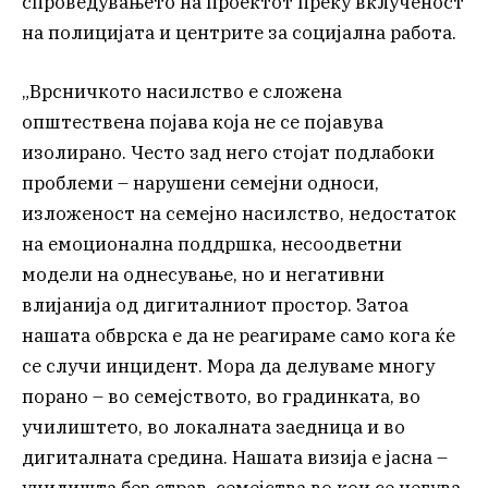
спроведувањето на проектот преку вклученост
на полицијата и центрите за социјална работа.
„Врсничкото насилство е сложена
општествена појава која не се појавува
изолирано. Често зад него стојат подлабоки
проблеми – нарушени семејни односи,
изложеност на семејно насилство, недостаток
на емоционална поддршка, несоодветни
модели на однесување, но и негативни
влијанија од дигиталниот простор. Затоа
нашата обврска е да не реагираме само кога ќе
се случи инцидент. Мора да делуваме многу
порано – во семејството, во градинката, во
училиштето, во локалната заедница и во
дигиталната средина. Нашата визија е јасна –
училишта без страв, семејства во кои се негува