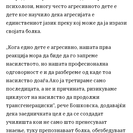
психолози, многу често агресивното дете е
дете кое научило дека агресијата е
единствениот јазик преку кој може да ја изрази
својата болка.
„Кога едно дете е агресивно, нашата прва
реакција мора да биде да го запреме
насилството, но нашата професионална
одговорност е и да разбереме од каде тоа
насилство доаѓа.Ако ја третираме само
последицата, а не и причината, ризикуваме
циклусот на насилство да продолжи
трансгенерациски“, рече Бошковска, додавајќи
дека заедничката цел е да се создадат
училишта кои не само што пренесуваат
знаење, туку препознаваат болка, обезбедуваат