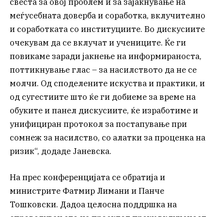
свеста за овој проблем и за зајакнување на
меѓусебната доверба и соработка, вклучително
и соработката со институциите. Во дискусиите
очекувам да се вклучат и учениците. Ќе ги
повикаме заради јакнење на информираноста,
поттикнување глас – за насилството да не се
молчи. Од споделените искуства и практики, и
од сугестиите што ќе ги добиеме за време на
обуките и панел дискусиите, ќе изработиме и
унифициран протокол за постапување при
сомнеж за насилство, со алатки за проценка на
ризик“, додаде Јаневска.
На прес конференцијата се обратија и
министрите Фатмир Лимани и Панче
Тошковски. Дадоа целосна поддршка на