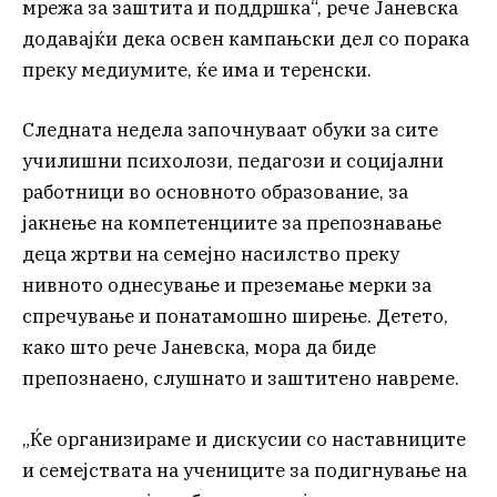
мрежа за заштита и поддршка“, рече Јаневска
додавајќи дека освен кампањски дел со порака
преку медиумите, ќе има и теренски.
Следната недела започнуваат обуки за сите
училишни психолози, педагози и социјални
работници во основното образование, за
јакнење на компетенциите за препознавање
деца жртви на семејно насилство преку
нивното однесување и преземање мерки за
спречување и понатамошно ширење. Детето,
како што рече Јаневска, мора да биде
препознаено, слушнато и заштитено навреме.
„Ќе организираме и дискусии со наставниците
и семејствата на учениците за подигнување на