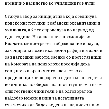
врсничко насилство во училишните клупи.
Станува збор за иницијатива која обединува
повеќе институции, граѓански организации и
училишта, а ќе се спроведува во период од
една година. На денешната промоција во
Владата, министрите за образование и наука,
за социјална политика, демографија и млади и
за внатрешни работи, заедно со претставници
на Комората на психолози посочија дека
семејното и врсничкото насилство се
предизвици кои веројатно е дека ќе постојат и
во иднина, но обврска на институциите и сите
општествени чинители е да одговорат на
најдобар можен начин за негативната
статистика да биде сведена на најниско ниво.