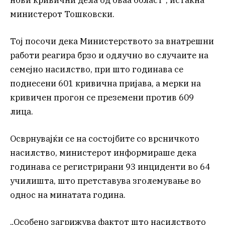
министерот Тошковски.
Тој посочи дека Министерството за внатрешни
работи реагира брзо и одлучно во случаите на
семејно насилство, при што годинава се
поднесени 601 кривична пријава, а мерки на
кривичен прогон се преземени против 609
лица.
Осврнувајќи се на состојбите со врсничкото
насилство, министерот информираше дека
годинава се регистрирани 93 инциденти во 64
училишта, што претставува зголемување во
однос на минатата година.
„Особено загрижува фактот што насилството