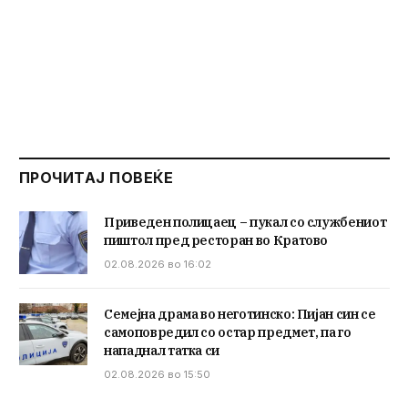
ПРОЧИТАЈ ПОВЕЌЕ
Приведен полицаец – пукал со службениот
пиштол пред ресторан во Кратово
02.08.2026 во 16:02
Семејна драма во неготинско: Пијан син се
самоповредил со остар предмет, па го
нападнал татка си
02.08.2026 во 15:50