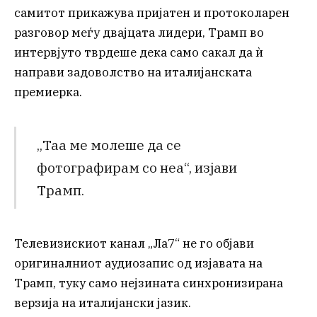
самитот прикажува пријатен и протоколарен
разговор меѓу двајцата лидери, Трамп во
интервјуто тврдеше дека само сакал да ѝ
направи задоволство на италијанската
премиерка.
„Таа ме молеше да се
фотографирам со неа“, изјави
Трамп.
Телевизискиот канал „Ла7“ не го објави
оригиналниот аудиозапис од изјавата на
Трамп, туку само нејзината синхронизирана
верзија на италијански јазик.