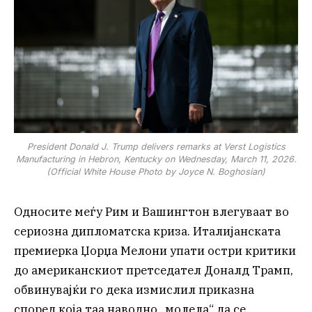
President Donald J. Trump delivers remarks at Verst Logistics
Manufacturing in Hebron, Kentucky on Wednesday, March 11, 2026.
(Official White House Photo by Joyce N. Boghosian)
Односите меѓу Рим и Вашингтон влегуваат во
сериозна дипломатска криза. Италијанската
премиерка Џорџа Мелони упати остри критики
до американскиот претседател Доналд Трамп,
обвинувајќи го дека измислил приказна
според која таа наводно „молела“ да се