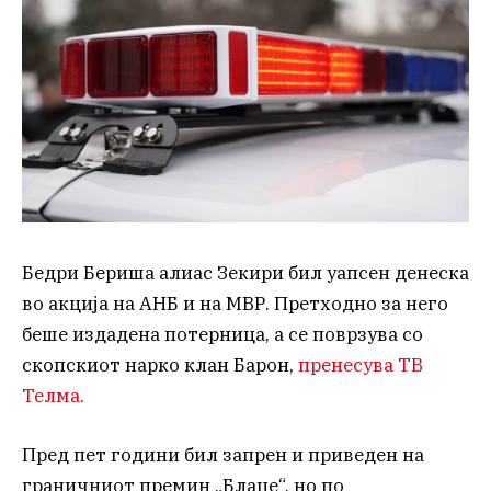
Бедри Бериша алиас Зекири бил уапсен денеска
во акција на АНБ и на МВР. Претходно за него
беше издадена потерница, а се поврзува со
скопскиот нарко клан Барон,
пренесува ТВ
Телма.
Пред пет години бил запрен и приведен на
граничниот премин „Блаце“, но по