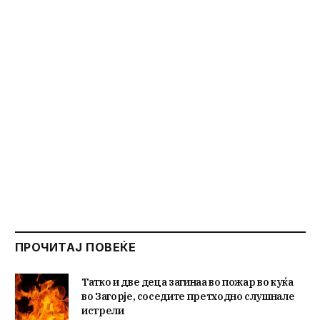
ПРОЧИТАЈ ПОВЕЌЕ
Татко и две деца загинаа во пожар во куќа
во Загорје, соседите претходно слушнале
истрели