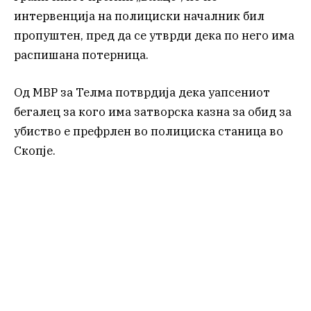
интервенција на полициски началник бил
пропуштен, пред да се утврди дека по него има
распишана потерница.
Од МВР за Телма потврдија дека уапсениот
бегалец за кого има затворска казна за обид за
убиство е префрлен во полициска станица во
Скопје.