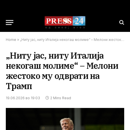
Home
»
„Ниту јас, ниту Италија некогаш молиме“ – Мелони жестоко му одврати на Трамп
„Ниту јас, ниту Италија
некогаш молиме“ – Мелони
жестоко му одврати на
Трамп
19.06.2026 во 19:03
2 Mins Read