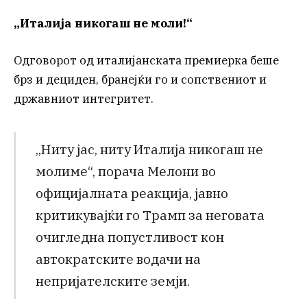
„Италија никогаш не моли!“
Одговорот од италијанската премиерка беше
брз и дециден, бранејќи го и сопствениот и
државниот интегритет.
„Ниту јас, ниту Италија никогаш не
молиме“, порача Мелони во
официјалната реакција, јавно
критикувајќи го Трамп за неговата
очигледна попустливост кон
автократските водачи на
непријателските земји.