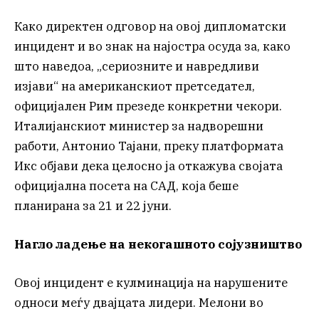
Како директен одговор на овој дипломатски
инцидент и во знак на најостра осуда за, како
што наведоа, „сериозните и навредливи
изјави“ на американскиот претседател,
официјален Рим презеде конкретни чекори.
Италијанскиот министер за надворешни
работи, Антонио Тајани, преку платформата
Икс објави дека целосно ја откажува својата
официјална посета на САД, која беше
планирана за 21 и 22 јуни.
Нагло ладење на некогашното сојузништво
Овој инцидент е кулминација на нарушените
односи меѓу двајцата лидери. Мелони во