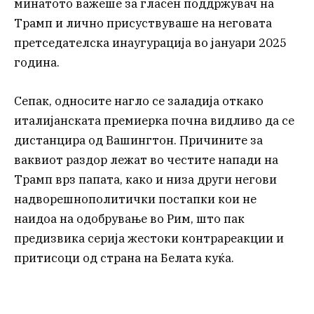
минатото важеше за гласен поддржувач на
Трамп и лично присуствуваше на неговата
претседателска инаугурација во јануари 2025
година.
Сепак, односите нагло се заладија откако
италијанската премиерка почна видливо да се
дистанцира од Вашингтон. Причините за
ваквиот раздор лежат во честите напади на
Трамп врз папата, како и низа други негови
надворешнополитички постапки кои не
наидоа на одобрување во Рим, што пак
предизвика серија жестоки контрареакции и
притисоци од страна на Белата куќа.