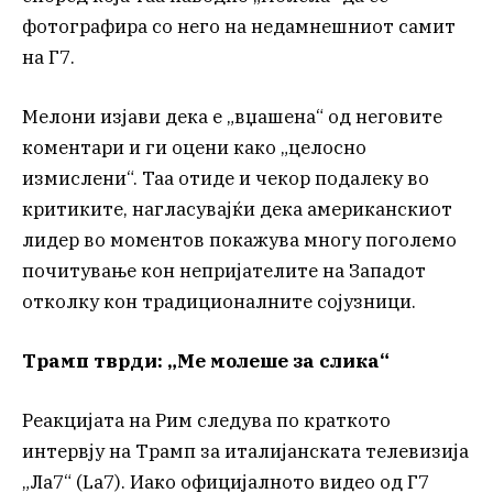
фотографира со него на недамнешниот самит
на Г7.
Мелони изјави дека е „вџашена“ од неговите
коментари и ги оцени како „целосно
измислени“. Таа отиде и чекор подалеку во
критиките, нагласувајќи дека американскиот
лидер во моментов покажува многу поголемо
почитување кон непријателите на Западот
отколку кон традиционалните сојузници.
Трамп тврди: „Ме молеше за слика“
Реакцијата на Рим следува по краткото
интервју на Трамп за италијанската телевизија
„Ла7“ (La7). Иако официјалното видео од Г7