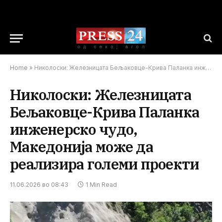
Home
»
Николоски: Железницата Бељаковце-Крива Паланка инженерско чудо, Македонија може да реализира големи проекти
Николоски: Железницата
Бељаковце-Крива Паланка
инженерско чудо,
Македонија може да
реализира големи проекти
11.06.2026 во 08:43
1 Min Read