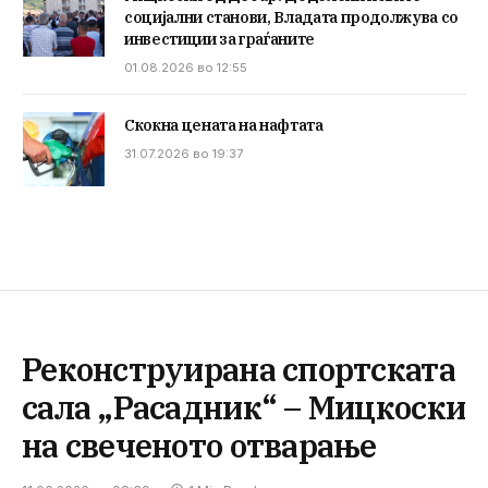
социјални станови, Владата продолжува со
инвестиции за граѓаните
01.08.2026 во 12:55
Скокна цената на нафтата
31.07.2026 во 19:37
Реконструирана спортската
сала „Расадник“ – Мицкоски
на свеченото отварање