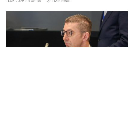
11.06.2026 во 08:39
1 Min Read
Фејсбук, Христијан Мицкоски
Денеска во употреба ќе биде пуштена целосно
реконструираната спортска сала „Расадник“ во
Кисела Вода, на настан на кој се очекува