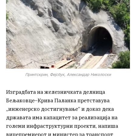
Принтскрин, Фејсбук, Александар Николоски
Изградбата на железничката делница
Бељаковце–Крива Паланка претставува
„инженерско достигнување“ и доказ дека
државата има капацитет за реализација на
големи инфраструктурни проекти, напиша
вицепремиерот и министер за транспорт