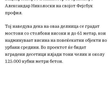
Александар Николоски на својот Фејсбук
профил.
Тој наведува дека на оваа делница се градат
мостови со столбови високи и до 61 метар, кои
надминуваат висина на повеќекатни објекти во
урбани средини. Во проектот ќе бидат
вградени десетици илјади тони челик и околу
125.000 кубни метри бетон.