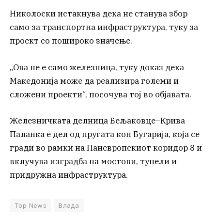
Николоски истакнува дека не станува збор
само за транспортна инфраструктура, туку за
проект со пошироко значење.
„Ова не е само железница, туку доказ дека
Македонија може да реализира големи и
сложени проекти“, посочува тој во објавата.
Железничката делница Бељаковце–Крива
Паланка е дел од пругата кон Бугарија, која се
гради во рамки на Паневропскиот коридор 8 и
вклучува изградба на мостови, тунели и
придружна инфраструктура.
Top News
Влада