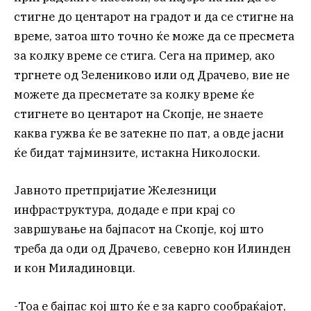
стигне до центарот на градот и да се стигне на
време, затоа што точно ќе може да се пресмета
за колку време се стига. Сега на пример, ако
тргнете од Зелениково или од Драчево, вие не
можете да пресметате за колку време ќе
стигнете во центарот на Скопје, не знаете
каква гужва ќе ве затекне по пат, а овде јасни
ќе бидат тајминзите, истакна Николоски.
Јавното претпријатие Железници
инфраструктура, додаде е при крај со
завршување на бајпасот на Скопје, кој што
треба да оди од Драчево, северно кон Илинден
и кон Миладиновци.
-Тоа е бајпас кој што ќе е за карго сообраќајот,