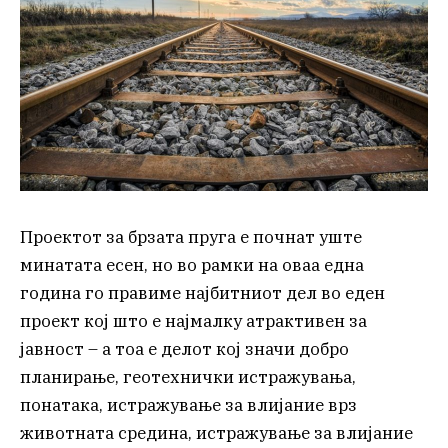
Проектот за брзата пруга е почнат уште
минатата есен, но во рамки на оваа една
година го правиме најбитниот дел во еден
проект кој што е најмалку атрактивен за
јавност – а тоа е делот кој значи добро
планирање, геотехнички истражувања,
понатака, истражување за влијание врз
животната средина, истражување за влијание