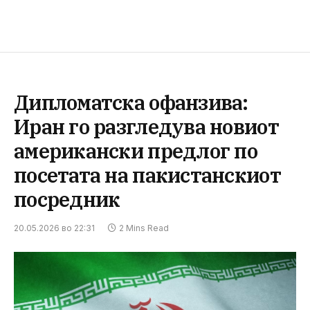
Дипломатска офанзива:
Иран го разгледува новиот
американски предлог по
посетата на пакистанскиот
посредник
20.05.2026 во 22:31
2 Mins Read