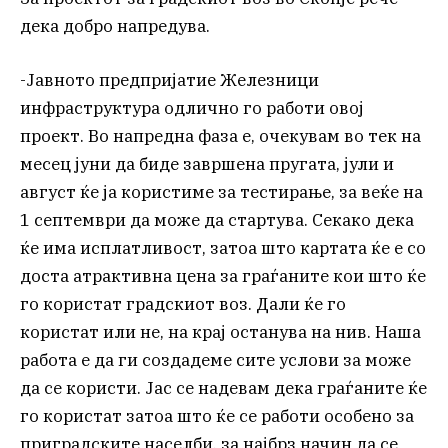
дека добро напредува.
-Јавното предпријатие Железници
инфраструктура одлично го работи овој
проект. Во напредна фаза е, очекувам во тек на
месец јуни да биде завршена пругата, јули и
август ќе ја користиме за тестирање, за веќе на
1 септември да може да стартува. Секако дека
ќе има исплатливост, затоа што картата ќе е со
доста атрактивна цена за граѓаните кои што ќе
го користат градскиот воз. Дали ќе го
користат или не, на крај останува на нив. Наша
работа е да ги создадеме сите услови за може
да се користи. Јас се надевам дека граѓаните ќе
го користат затоа што ќе се работи особено за
приградските населби, за најбрз начин да се