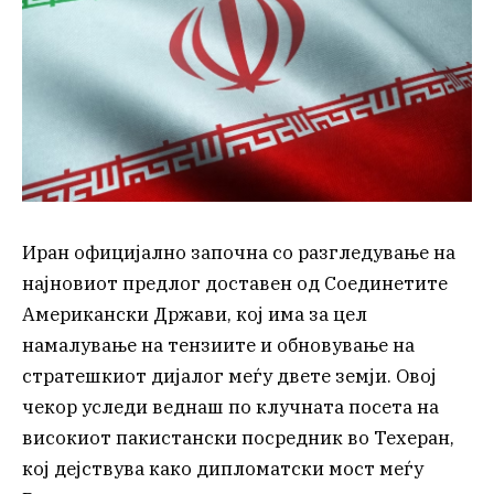
Иран официјално започна со разгледување на
најновиот предлог доставен од Соединетите
Американски Држави, кој има за цел
намалување на тензиите и обновување на
стратешкиот дијалог меѓу двете земји. Овој
чекор уследи веднаш по клучната посета на
високиот пакистански посредник во Техеран,
кој дејствува како дипломатски мост меѓу