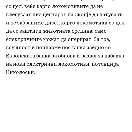
со цел, веќе карго локомотивите да не
влегуваат низ центарот на Скопје да патуваат
и ќе забраниме дизел карго локомотиви со цел
да се заштити животната средина, само
електричните можат да оперират. За тоа,
всушност и почнавме послапка заедно со
Европската банка за обнова и развој за набавка
на нови електрични локомотиви, потенцира
Николоски.