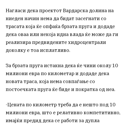
Нагласи дека проектот Вардарска долина на
ниеден начин нема да бидат засегнати со
трасата која ќе опфаќа брзата пруга и додаде
дека оваа или некоја идна влада ќе може да ги
реализира предвидените хидроцентрали
доколку е тоа исплатливо.
За брзата пруга истакна дека ќе чини околу 10
милиони евра по километар и додаде дека
новата траса, која нема совпаѓање со
постоечката пруга ќе биде и пократка од неа.
-Цената по километр треба да е нешто под 10
милиони евра, што е релативно компетитивно,
имајќи предид дека се работи за дупла