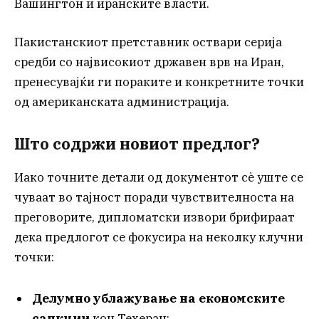
Вашингтон и иранските власти.
Пакистанскиот претставник оствари серија
средби со највисокиот државен врв на Иран,
пренесувајќи ги пораките и конкретните точки
од американската администрација.
Што содржи новиот предлог?
Иако точните детали од документот сè уште се
чуваат во тајност поради чувствителноста на
преговорите, дипломатски извори брифираат
дека предлогот се фокусира на неколку клучни
точки:
Делумно ублажување на економските
санкции
кон Техеран;