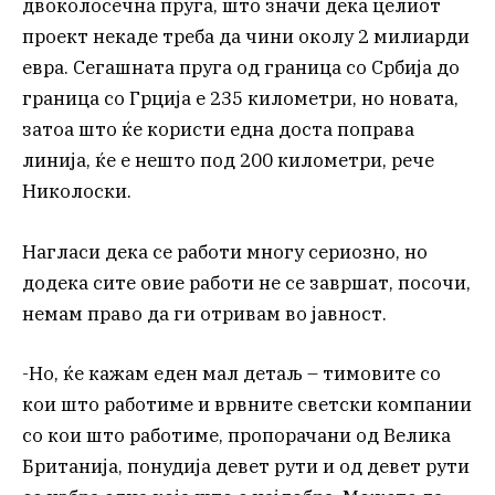
двоколосечна пруга, што значи дека целиот
проект некаде треба да чини околу 2 милиарди
евра. Сегашната пруга од граница со Србија до
граница со Грција е 235 километри, но новата,
затоа што ќе користи една доста поправа
линија, ќе е нешто под 200 километри, рече
Николоски.
Нагласи дека се работи многу сериозно, но
додека сите овие работи не се завршат, посочи,
немам право да ги отривам во јавност.
-Но, ќе кажам еден мал детаљ – тимовите со
кои што работиме и врвните светски компании
со кои што работиме, пропорачани од Велика
Британија, понудија девет рути и од девет рути