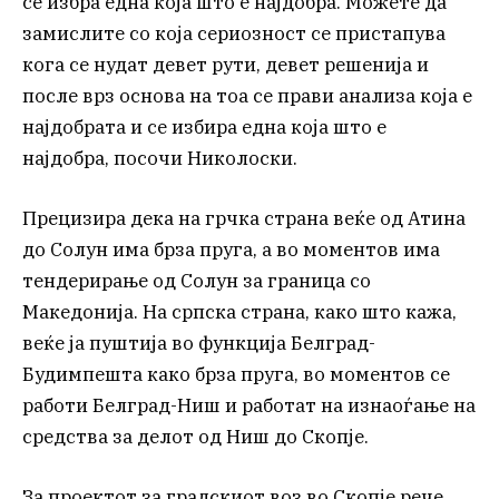
се избра една која што е најдобра. Можете да
замислите со која сериозност се пристапува
кога се нудат девет рути, девет решенија и
после врз основа на тоа се прави анализа која е
најдобрата и се избира една која што е
најдобра, посочи Николоски.
Прецизира дека на грчка страна веќе од Атина
до Солун има брза пруга, а во моментов има
тендерирање од Солун за граница со
Македонија. На српска страна, како што кажа,
веќе ја пуштија во функција Белград-
Будимпешта како брза пруга, во моментов се
работи Белград-Ниш и работат на изнаоѓање на
средства за делот од Ниш до Скопје.
За проектот за градскиот воз во Скопје рече