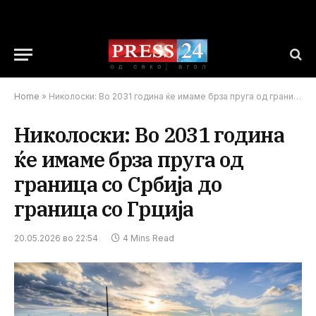
Home
»
Николоски: Во 2031 година ќе имаме брза пруга од граница со Србија до граница со Грција
Николоски: Во 2031 година
ќе имаме брза пруга од
граница со Србија до
граница со Грција
20.05.2026 во 22:54
4 Mins Read