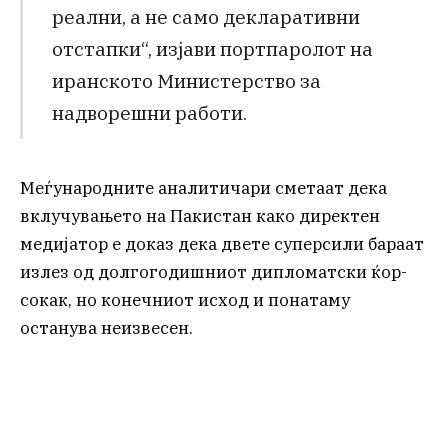
реални, а не само декларативни
отстапки“, изјави портпаролот на
иранското Министерство за
надворешни работи.
Меѓународните аналитичари сметаат дека
вклучувањето на Пакистан како директен
медијатор е доказ дека двете суперсили бараат
излез од долгогодишниот дипломатски ќор-
сокак, но конечниот исход и понатаму
останува неизвесен.