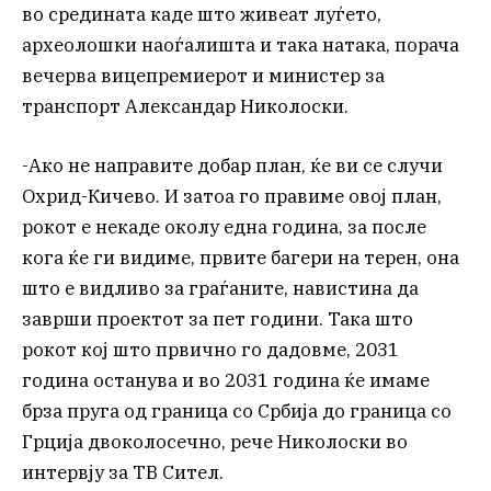
во средината каде што живеат луѓето,
археолошки наоѓалишта и така натака, порача
вечерва вицепремиерот и министер за
транспорт Александар Николоски.
-Ако не направите добар план, ќе ви се случи
Охрид-Кичево. И затоа го правиме овој план,
рокот е некаде околу една година, за после
кога ќе ги видиме, првите багери на терен, она
што е видливо за граѓаните, навистина да
заврши проектот за пет години. Така што
рокот кој што првично го дадовме, 2031
година останува и во 2031 година ќе имаме
брза пруга од граница со Србија до граница со
Грција двоколосечно, рече Николоски во
интервју за ТВ Сител.