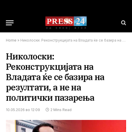
Home
»
Николоски: Реконструкцијата на Владата ќе се базира на резултати, а не на политички пазарења
Николоски:
Реконструкцијата на
Владата ќе се базира на
резултати, а не на
политички пазарења
10.05.2026 во 12:09
2 Mins Read