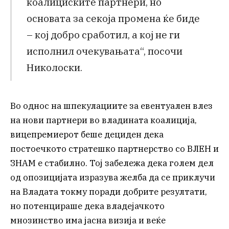
коалициските партнери, но
основата за секоја промена ќе биде
– кој добро сработил, а кој не ги
исполнил очекувањата“, посочи
Николоски.
Во однос на шпекулациите за евентуален влез
на нови партнери во владината коалиција,
вицепремиерот беше дециден дека
постоечкото стратешко партнерство со ВЛЕН и
ЗНАМ е стабилно. Тој забележа дека голем дел
од опозицијата изразува желба да се приклучи
на Владата токму поради добрите резултати,
но потенцираше дека владејачкото
мнозинство има јасна визија и веќе