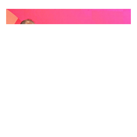
Претседателот на опозициската СДСМ, Венко
Филипче, на денешната прес-конференција
упати остри критики кон владата и премиерот
Христијан Мицкоски, обвинувајќи ги дека