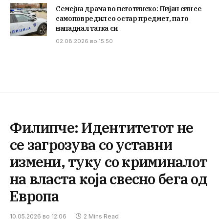
Семејна драма во неготинско: Пијан син се
самоповредил со остар предмет, па го
нападнал татка си
02.08.2026 во 15:50
Филипче: Идентитетот не
се загрозува со уставни
измени, туку со криминалот
на власта која свесно бега од
Европа
10.05.2026 во 12:06
2 Mins Read