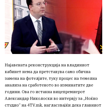
Најавената реконструкција на владиниот
кабинет нема да претставува само обична
замена на фотелјите, туку процес на темелна
анализа на сработеното во изминатите две
години. Ова го истакна вицепремиерот
Александар Николоски во интервју за „Ноќно
студио“ на 4TV.mk, нагласувајќи дека главниот