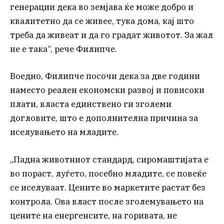
генерации дека во земјава ќе може добро и
квалитетно да се живее, тука дома, кај што
треба да живеат и да го градат животот. За жал
не е така“, рече Филипче.
Воедно, Филипче посочи дека за две години
наместо реален економски развој и повисоки
плати, власта единствено ги зголеми
догловите, што е дополнителна причина за
иселувањето на младите.
„Падна животниот стандард, сиромаштијата е
во пораст, луѓето, посебно младите, се повеќе
се иселуваат. Цените во маркетите растат без
контрола. Ова власт после зголемувањето на
цените на енергенсите, на горивата, не