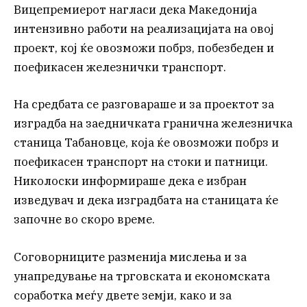
Вицепремиерот нагласи дека Македонија
интензивно работи на реализацијата на овој
проект, кој ќе овозможи побрз, побезбеден и
поефикасен железнички транспорт.
На средбата се разговараше и за проектот за
изградба на заедничката гранична железничка
станица Табановце, која ќе овозможи побрз и
поефикасен транспорт на стоки и патници.
Николоски информираше дека е избран
изведувач и дека изградбата на станицата ќе
започне во скоро време.
Соговорниците разменија мислења и за
унапредување на трговската и економската
соработка меѓу двете земји, како и за