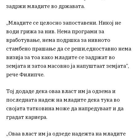
задржи младите во државата.
„Младите се целосно запоставени. Никој не
води грижа за нив. Нема програми за
вработување, нема подршка за нивното
стамбено прашање да се реши,едноставно нема
визија за тоа како младите се задржат во
земјата и затоа масовно ја напуштаат земјата“,
рече Филипче.
Тој додаде дека оваа власт им ја одзема и
последната надеж на младите дека тука во
својата татковина може да напредуваат и да
градат кариера.
„Оваа власт им ја одзеде надежта на младите