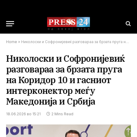
Home
»
Николоски и Софронијевиќ разговараа за брзата пруга на Коридор 10 и гасниот интерконектор меѓу Македонија и Србија
Николоски и Софронијевиќ
разговараа за брзата пруга
на Коридор 10 и гасниот
интерконектор меѓу
Македонија и Србија
18.06.2026 во 15:21
2 Mins Read