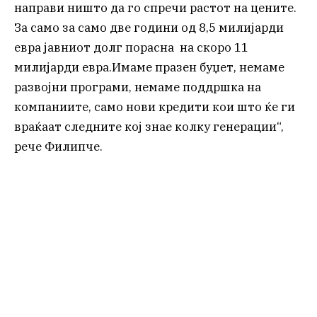
направи ништо да го спречи растот на цените.
За само за само две години од 8,5 милијарди
евра јавниот долг порасна на скоро 11
милијарди евра.Имаме празен буџет, немаме
развојни програми, немаме поддршка на
компаниите, само нови кредити кои што ќе ги
враќаат следните кој знае колку генерации“,
рече Филипче.