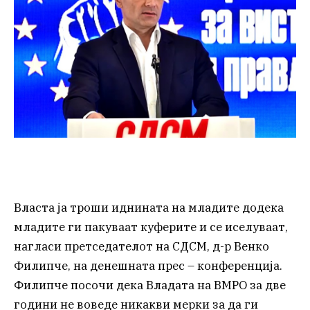
Власта ја троши иднината на младите додека
младите ги пакуваат куферите и се иселуваат,
нагласи претседателот на СДСМ, д-р Венко
Филипче, на денешната прес – конференција.
Филипче посочи дека Владата на ВМРО за две
години не воведе никакви мерки за да ги