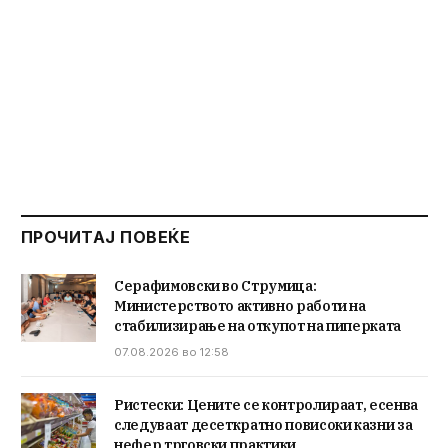
ПРОЧИТАЈ ПОВЕЌЕ
Серафимовски во Струмица:
Министерството активно работи на
стабилизирање на откупот на пиперката
07.08.2026 во 12:58
Ристески: Цените се контролираат, есенва
следуваат десеткратно повисоки казни за
нефер трговски практики