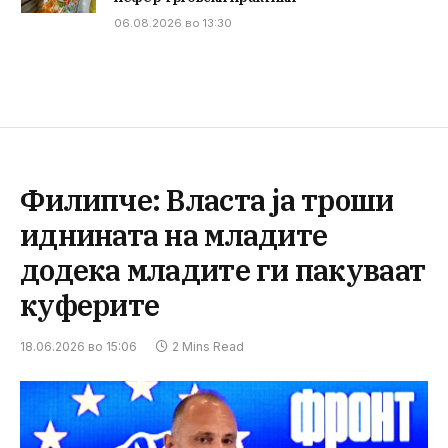
06.08.2026 во 13:30
Филипче: Власта ја троши
иднината на младите
додека младите ги пакуваат
куферите
18.06.2026 во 15:06
2 Mins Read