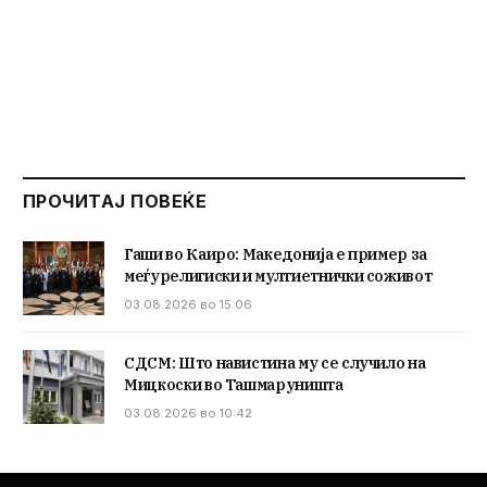
ПРОЧИТАЈ ПОВЕЌЕ
Гаши во Каиро: Македонија е пример за
меѓурелигиски и мултиетнички соживот
03.08.2026 во 15:06
СДСМ: Што навистина му се случило на
Мицкоски во Ташмаруништа
03.08.2026 во 10:42