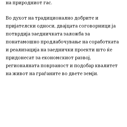
на природниот гас.
Во духот на традиционално добрите и
пријателски односи, двајцата соговорници ја
потврдија заедничката заложба за
понатамошно продлабочување на соработката
и реализација на заеднички проекти што ќе
придонесат за економскиот развој,
регионалната поврзаност и подобар квалитет
на живот на граѓаните во двете земји.