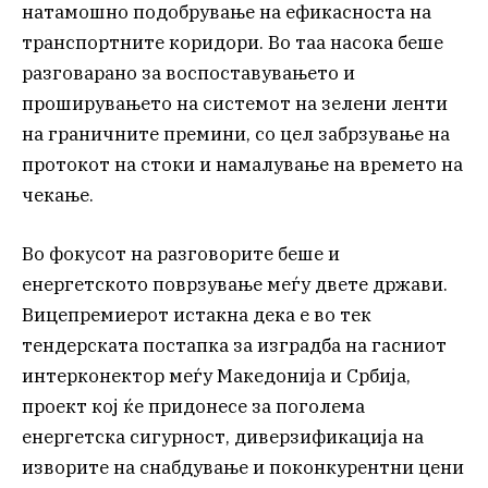
натамошно подобрување на ефикасноста на
транспортните коридори. Во таа насока беше
разговарано за воспоставувањето и
проширувањето на системот на зелени ленти
на граничните премини, со цел забрзување на
протокот на стоки и намалување на времето на
чекање.
Во фокусот на разговорите беше и
енергетското поврзување меѓу двете држави.
Вицепремиерот истакна дека е во тек
тендерската постапка за изградба на гасниот
интерконектор меѓу Македонија и Србија,
проект кој ќе придонесе за поголема
енергетска сигурност, диверзификација на
изворите на снабдување и поконкурентни цени